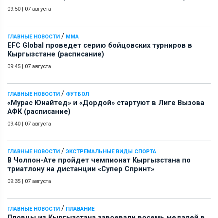
09:50
|
07 августа
/
ГЛАВНЫЕ НОВОСТИ
ММА
EFC Global проведет серию бойцовских турниров в
Кыргызстане (расписание)
09:45
|
07 августа
/
ГЛАВНЫЕ НОВОСТИ
ФУТБОЛ
«Мурас Юнайтед» и «Дордой» стартуют в Лиге Вызова
АФК (расписание)
09:40
|
07 августа
/
ГЛАВНЫЕ НОВОСТИ
ЭКСТРЕМАЛЬНЫЕ ВИДЫ СПОРТА
В Чолпон-Ате пройдет чемпионат Кыргызстана по
триатлону на дистанции «Супер Спринт»
09:35
|
07 августа
/
ГЛАВНЫЕ НОВОСТИ
ПЛАВАНИЕ
Пловцы из Кыргызстана завоевали восемь медалей в