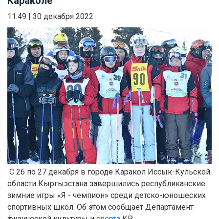
Караколе
11:49
|
30 декабря 2022
С 26 по 27 декабря в городе Каракол Иссык-Кульской
област
и Кыргызстана
завершились республиканские
зимние игры «Я
-
чемпион» среди детско-юношеских
спортивных школ.
Об этом сообщает Департамент
физической культуры и
спорта
КР.