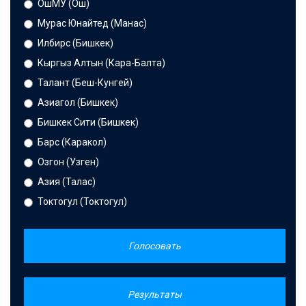
ОшМУ (Ош)
Мурас Юнайтед (Манас)
Илбирс (Бишкек)
Кыргыз Алтын (Кара-Балта)
Талант (Беш-Кунгей)
Азиагол (Бишкек)
Бишкек Сити (Бишкек)
Барс (Каракол)
Озгон (Узген)
Азия (Талас)
Токтогул (Токтогул)
Голосовать
Результаты