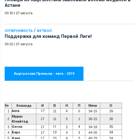
Астане
09:30
|
07 августа
/
СУПЕРНОВОСТЬ
ФУТБОЛ
Поддержка для команд Первой Лиги!
09:25
|
07 августа
Кыргызская Премьер - лига - 2019
№
Команда
И
В
Н
П
Мячи
О
Алга
17
6
1
11
0
34-15
39
Мурас
2
17
11
5
1
36-15
38
Юнайтед
Озгон
11
4
35
3
17
2
34-18
Барс
10
34
4
17
4
3
44-26
5
Азия
17
10
4
3
40-29
34