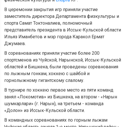
В церемонии закрытия игр приняли участие
заместитель директора Департамента физкультуры и
спорта Самат Токтоналиев, полномочный
представитель президента в Иссык-Кульской области
Ильяз Иманбетов и мэр города Каракол Ермат
Джумаев.
В соревнованиях приняли участие более 200
спортсменов из Чуйской, Нарынской, Иссык-Кульской
областей и Бишкека, были проведены соревнования
по лыжным гонкам, хоккею с шайбой и
горнолыжному гигантскому слалому.
В турнире по хоккею первое место из пяти команд
занял «Локом
отив» из Бишкека, на втором - «Нарын
шумкарлари» (г. Нарын), на третьем - команда
«Долон» из Иссык-Кульской области.
В командных соревнованиях по горным лыжам
Чуйская область заняла 1-е
место, Нарынский район
-