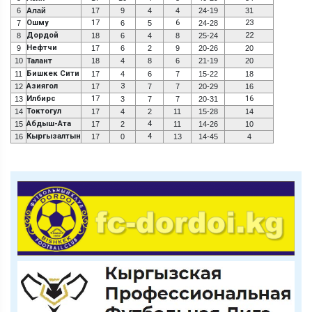
6
Алай
17
9
4
4
24-19
31
Ошму
17
6
23
7
6
5
24-28
Дордой
22
8
18
6
4
8
25-24
Нефтчи
9
17
6
2
9
20-26
20
10
Талант
18
4
8
6
21-19
20
Бишкек Сити
11
17
4
6
7
15-22
18
Азиягол
3
12
17
7
7
20-29
16
Илбирс
17
16
13
3
7
7
20-31
Токтогул
14
17
4
2
11
15-28
14
Абдыш-Ата
4
15
17
2
11
14-26
10
Кыргызалтын
4
16
17
0
13
14-45
4