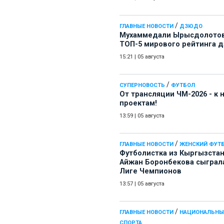
/
ГЛАВНЫЕ НОВОСТИ
ДЗЮДО
Мухаммедали Ырысдолотов
ТОП-5 мирового рейтинга 
15:21
|
05 августа
/
СУПЕРНОВОСТЬ
ФУТБОЛ
От трансляции ЧМ-2026 - к
проектам!
13:59
|
05 августа
/
ГЛАВНЫЕ НОВОСТИ
ЖЕНСКИЙ ФУТ
Футболистка из Кыргызста
Айжан Боронбекова сыграл
Лиге Чемпионов
13:57
|
05 августа
/
ГЛАВНЫЕ НОВОСТИ
НАЦИОНАЛЬНЫ
СПОРТА