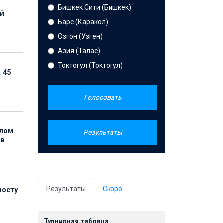
р
Бишкек Сити (Бишкек)
ой
Барс (Каракол)
Озгон (Узген)
Азия (Талас)
Токтогул (Токтогул)
 45
Голосовать
елом
Результаты
ов
Результаты
Скоро
посту
Турнирная таблица