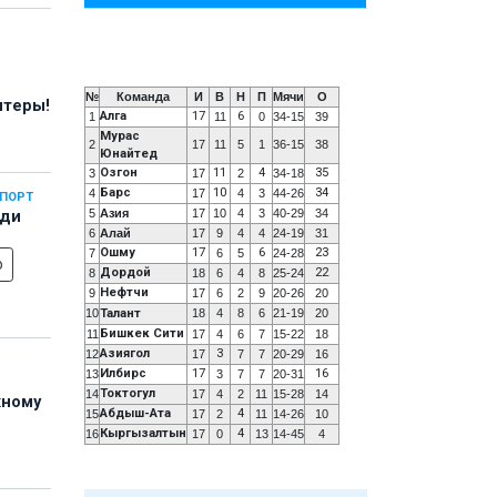
№
Команда
И
В
Н
П
Мячи
О
нтеры!
Алга
17
6
1
11
0
34-15
39
Мурас
2
17
11
5
1
36-15
38
Юнайтед
Озгон
11
4
35
3
17
2
34-18
Барс
10
34
4
17
4
3
44-26
СПОРТ
5
Азия
17
10
4
3
40-29
34
еди
6
Алай
17
9
4
4
24-19
31
Ошму
17
6
23
7
6
5
24-28
о
Дордой
22
8
18
6
4
8
25-24
Нефтчи
9
17
6
2
9
20-26
20
10
Талант
18
4
8
6
21-19
20
Бишкек Сити
11
17
4
6
7
15-22
18
Азиягол
3
12
17
7
7
20-29
16
Илбирс
17
16
13
3
7
7
20-31
Токтогул
14
17
4
2
11
15-28
14
жному
Абдыш-Ата
4
15
17
2
11
14-26
10
Кыргызалтын
4
16
17
0
13
14-45
4