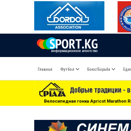
Главная
Футбол
Бокс/борьба
Еди
осипедная гонка Apricot Marathon Race: нужны волонтеры! 