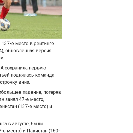
137-е место в рейтинге
, обновленная версия
и.
США сохранила первую
етьей поднялась команда
строчку вниз.
ибольшее падение, потеряв
ан занял 47-е место,
нистан (137-е место) и
га в августе, были
е место) и Пакистан (160-