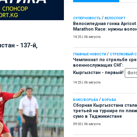
/
СУПЕРНОВОСТЬ
ВЕЛОСПОРТ
Велосипедная гонка Apricot
Marathon Race: нужны воло
14:25
|
06 августа
тан - 137-й,
/
ГЛАВНЫЕ НОВОСТИ
СТРЕЛКОВЫЙ 
Чемпионат по стрельбе ср
военнослужащих СНГ:
Кыргызстан - первый!
Фот
14:25
|
06 августа
/
БОКС/БОРЬБА
БОРЬБА
Сборная Кыргызстана стала
третьей на турнире по пля
сумо в Таджикистане
09:50
|
06 августа