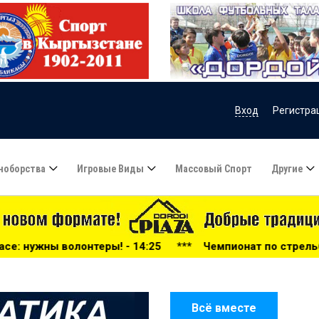
Вход
Регистра
ноборства
Игровые Виды
Массовый Спорт
Другие
- 14:25
***
Чемпионат по стрельбе среди военнослужащи
Всё вместе