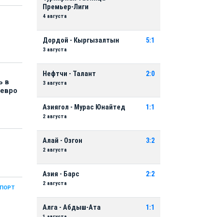
Премьер-Лиги
4 августа
Дордой - Кыргызалтын
5:1
3 августа
Нефтчи - Талант
2:0
ь в
3 августа
 евро
Азиягол - Мурас Юнайтед
1:1
2 августа
Алай - Озгон
3:2
2 августа
Азия - Барс
2:2
2 августа
СПОРТ
Алга - Абдыш-Ата
1:1
1 августа