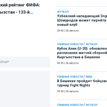
кий рейтинг ФИФА:
зстан - 133-й...
ФУТБОЛ
Узбекский нападающий Эл
Шомуродов может перейти
новый клуб
09:40
|
06 августа
/
ГЛАВНЫЕ НОВОСТИ
ФУТБОЛ
Кубок Азии (U-20): обновле
расписание матчей сборно
Кыргызстана в Бишкеке
09:35
|
06 августа
/
ГЛАВНЫЕ НОВОСТИ
ММА
В Бишкеке пройдет бойцов
турнир Fight Nights
09:30
|
06 августа
/
ГЛАВНЫЕ НОВОСТИ
ФУТБОЛ