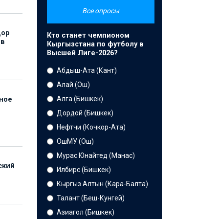
Все опросы
дор
Кто станет чемпионом
 в
Кыргызстана по футболу в
Высшей Лиге-2026?
Абдыш-Ата (Кант)
Алай (Ош)
Алга (Бишкек)
нное
й
Дордой (Бишкек)
Нефтчи (Кочкор-Ата)
ОшМУ (Ош)
Мурас Юнайтед (Манас)
ский
Илбирс (Бишкек)
Кыргыз Алтын (Кара-Балта)
Талант (Беш-Кунгей)
Азиагол (Бишкек)