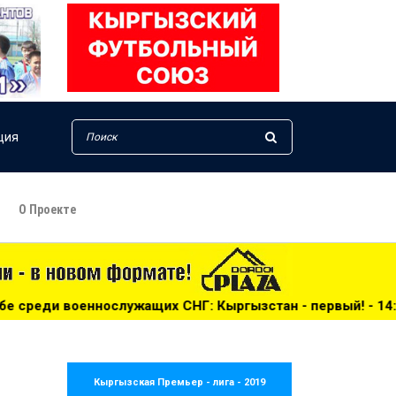
ция
О Проекте
х СНГ: Кыргызстан - первый! - 14:25
***
Сборная Кырг
Кыргызская Премьер - лига - 2019