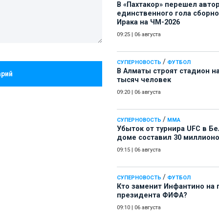
В «Пахтакор» перешел авто
единственного гола сборн
Ирака на ЧМ-2026
09:25
|
06 августа
/
СУПЕРНОВОСТЬ
ФУТБОЛ
В Алматы строят стадион на
арий
тысяч человек
09:20
|
06 августа
/
СУПЕРНОВОСТЬ
ММА
Убыток от турнира UFC в Б
доме составил 30 миллион
09:15
|
06 августа
/
СУПЕРНОВОСТЬ
ФУТБОЛ
Кто заменит Инфантино на 
президента ФИФА?
09:10
|
06 августа