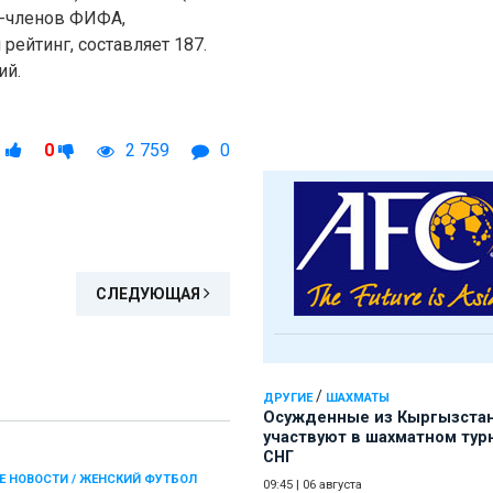
й-членов ФИФА,
ейтинг, составляет 187.
ий.
1
0
2 759
0
СЛЕДУЮЩАЯ
/
ДРУГИЕ
ШАХМАТЫ
Осужденные из Кыргызста
участвуют в шахматном тур
СНГ
Е НОВОСТИ / ЖЕНСКИЙ ФУТБОЛ
09:45
|
06 августа