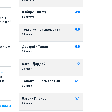
Илбирс - ОшМу
4:0
1 августа
 - в
дзюдо!
Токтогул - Бишкек Сити
0:0
30 июля
Дордой - Талант
0:0
 новым
30 июля
Алга - Дордой
1:2
26 июля
БОЛ
на
а в
Талант - Кыргызалтын
6:1
25 июля
Озгон - Илбирс
5:1
25 июля
Е ВИДЫ