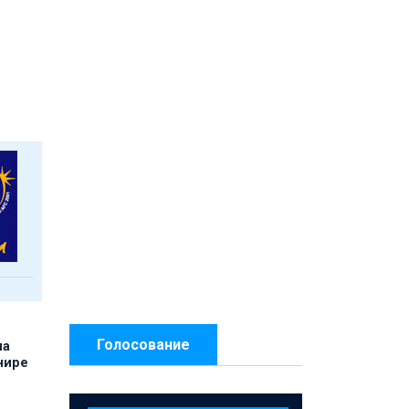
Голосование
на
нире