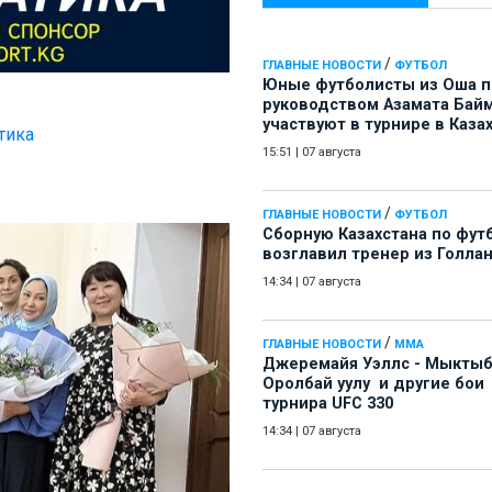
/
ГЛАВНЫЕ НОВОСТИ
ФУТБОЛ
Юные футболисты из Оша 
руководством Азамата Бай
участвуют в турнире в Каза
тика
15:51
|
07 августа
/
ГЛАВНЫЕ НОВОСТИ
ФУТБОЛ
Сборную Казахстана по фут
возглавил тренер из Голла
14:34
|
07 августа
/
ГЛАВНЫЕ НОВОСТИ
ММА
Джеремайя Уэллс - Мыкты
Оролбай уулу и другие бои
турнира UFC 330
14:34
|
07 августа