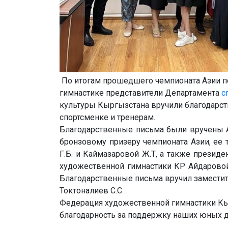
По итогам прошедшего чемпионата Азии п
гимнастике представители Департамента
с
культуры Кыргызстана вручили благодарс
спортсменке и тренерам.
Благодарственные письма были вручены 
бронзовому призеру чемпионата Азии, ее
Г.Б. и Каймазаровой Ж.Т, а также презид
художественной гимнастики КР Айдаровой
Благодарственные письма вручил заместит
Токтоналиев С.С .
Федерация художественной гимнастики К
благодарность за поддержку наших юных 