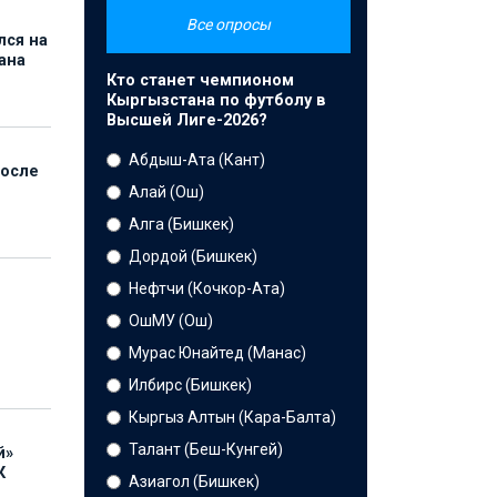
Все опросы
лся на
ана
Кто станет чемпионом
Кыргызстана по футболу в
Высшей Лиге-2026?
Абдыш-Ата (Кант)
после
Алай (Ош)
Алга (Бишкек)
Дордой (Бишкек)
Нефтчи (Кочкор-Ата)
ОшМУ (Ош)
Мурас Юнайтед (Манас)
Илбирс (Бишкек)
Кыргыз Алтын (Кара-Балта)
Талант (Беш-Кунгей)
й»
К
Азиагол (Бишкек)