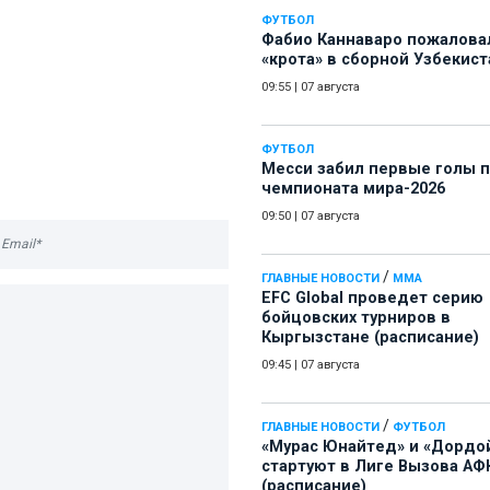
ФУТБОЛ
Фабио Каннаваро пожалова
«крота» в сборной Узбекист
09:55
|
07 августа
ФУТБОЛ
Месси забил первые голы 
чемпионата мира-2026
09:50
|
07 августа
/
ГЛАВНЫЕ НОВОСТИ
ММА
EFC Global проведет серию
бойцовских турниров в
Кыргызстане (расписание)
09:45
|
07 августа
/
ГЛАВНЫЕ НОВОСТИ
ФУТБОЛ
«Мурас Юнайтед» и «Дордо
стартуют в Лиге Вызова АФ
(расписание)