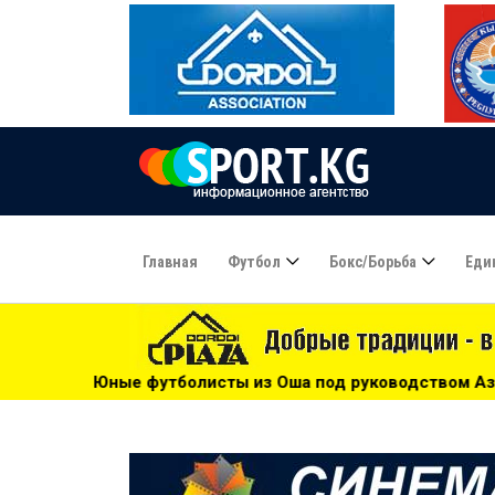
Главная
Футбол
Бокс/борьба
Еди
исты из Оша под руководством Азамата Байматова участву