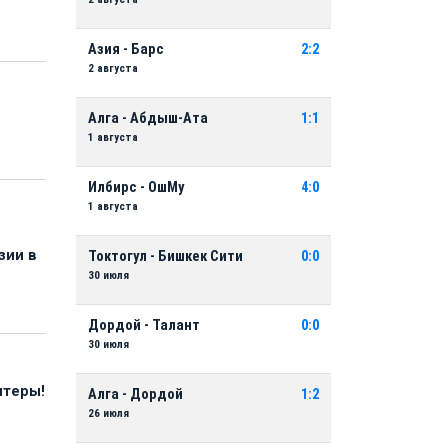
Азия - Барс
2:2
2 августа
Алга - Абдыш-Ата
1:1
1 августа
Илбирс - ОшМу
4:0
1 августа
зии в
Токтогул - Бишкек Сити
0:0
30 июля
Дордой - Талант
0:0
30 июля
нтеры!
Алга - Дордой
1:2
26 июля