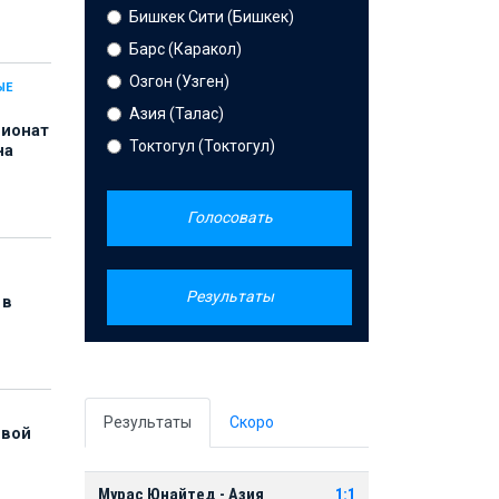
Бишкек Сити (Бишкек)
Барс (Каракол)
Озгон (Узген)
ЫЕ
Азия (Талас)
пионат
Токтогул (Токтогул)
на
Голосовать
Результаты
 в
Результаты
Скоро
рвой
Мурас Юнайтед - Азия
1:1