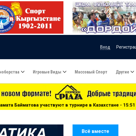
Вход
Регистра
ноборства
Игровые Виды
Массовый Спорт
Другие
ют в турнире в Казахстане - 15:51
***
Сборную Казахст
Всё вместе