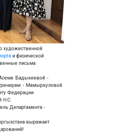
о художественной
порта
и физической
твенные письма
Асеме Бадыкеевой -
 тренерам - Мамыркуловой
енту Федерации
 Н.С.
ель Департамента -
ыргызстана выражает
дарований!