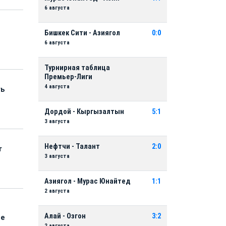
6 августа
Бишкек Сити - Азиягол
0:0
6 августа
Турнирная таблица
Премьер-Лиги
4 августа
ть
Дордой - Кыргызалтын
5:1
3 августа
Нефтчи - Талант
2:0
т
3 августа
Азиягол - Мурас Юнайтед
1:1
2 августа
Алай - Озгон
3:2
ые
2 августа