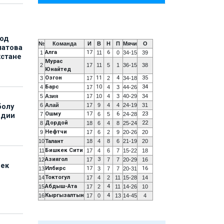
под
№
Команда
И
В
Н
П
Мячи
О
матова
Алга
17
6
1
11
0
34-15
39
хстане
Мурас
2
17
11
5
1
36-15
38
Юнайтед
Озгон
11
4
35
3
17
2
34-18
Барс
10
34
4
17
4
3
44-26
5
Азия
17
10
4
3
40-29
34
6
Алай
17
9
4
4
24-19
31
болу
Ошму
17
6
23
7
6
5
24-28
ндии
Дордой
22
8
18
6
4
8
25-24
Нефтчи
9
17
6
2
9
20-26
20
10
Талант
18
4
8
6
21-19
20
Бишкек Сити
11
17
4
6
7
15-22
18
Азиягол
3
12
17
7
7
20-29
16
бек
Илбирс
17
16
13
3
7
7
20-31
Токтогул
14
17
4
2
11
15-28
14
Абдыш-Ата
4
15
17
2
11
14-26
10
Кыргызалтын
4
16
17
0
13
14-45
4