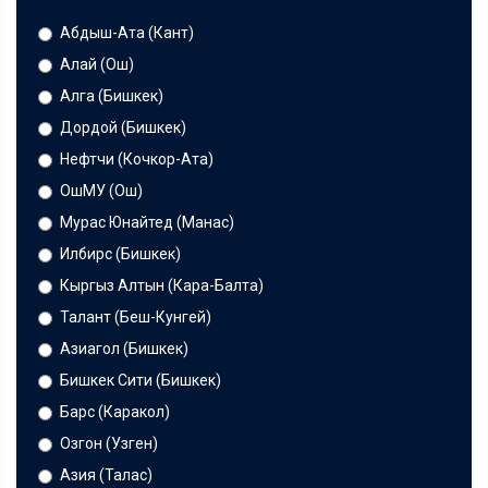
Абдыш-Ата (Кант)
Алай (Ош)
Алга (Бишкек)
Дордой (Бишкек)
Нефтчи (Кочкор-Ата)
ОшМУ (Ош)
Мурас Юнайтед (Манас)
Илбирс (Бишкек)
Кыргыз Алтын (Кара-Балта)
Талант (Беш-Кунгей)
Азиагол (Бишкек)
Бишкек Сити (Бишкек)
Барс (Каракол)
Озгон (Узген)
Азия (Талас)