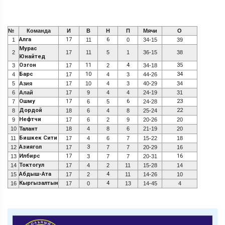
№
Команда
И
В
Н
П
Мячи
О
Алга
17
6
1
11
0
34-15
39
Мурас
2
17
11
5
1
36-15
38
Юнайтед
Озгон
11
4
35
3
17
2
34-18
Барс
10
34
4
17
4
3
44-26
5
Азия
17
10
4
3
40-29
34
6
Алай
17
9
4
4
24-19
31
Ошму
17
6
23
7
6
5
24-28
Дордой
22
8
18
6
4
8
25-24
Нефтчи
9
17
6
2
9
20-26
20
10
Талант
18
4
8
6
21-19
20
Бишкек Сити
11
17
4
6
7
15-22
18
Азиягол
3
12
17
7
7
20-29
16
Илбирс
17
16
13
3
7
7
20-31
Токтогул
14
17
4
2
11
15-28
14
Абдыш-Ата
4
15
17
2
11
14-26
10
Кыргызалтын
4
16
17
0
13
14-45
4