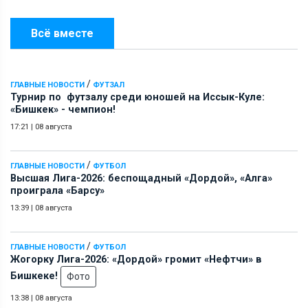
Всё вместе
/
ГЛАВНЫЕ НОВОСТИ
ФУТЗАЛ
Турнир по футзалу среди юношей на Иссык-Куле:
«Бишкек» - чемпион!
17:21
|
08 августа
/
ГЛАВНЫЕ НОВОСТИ
ФУТБОЛ
Высшая Лига-2026: беспощадный «Дордой», «Алга»
проиграла «Барсу»
13:39
|
08 августа
/
ГЛАВНЫЕ НОВОСТИ
ФУТБОЛ
Жогорку Лига-2026: «Дордой» громит «Нефтчи» в
Бишкеке!
Фото
13:38
|
08 августа