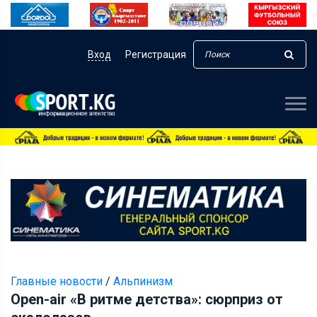
Вход
Регистрация
Главные новости
/
Альпинизм
Оpen-air «В ритме детства»: сюрприз от