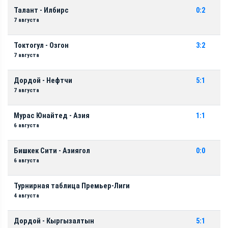
Талант - Илбирс
0:2
7 августа
Токтогул - Озгон
3:2
7 августа
Дордой - Нефтчи
5:1
7 августа
Мурас Юнайтед - Азия
1:1
6 августа
Бишкек Сити - Азиягол
0:0
6 августа
Турнирная таблица Премьер-Лиги
4 августа
Дордой - Кыргызалтын
5:1