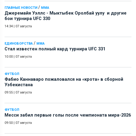
/
ГЛАВНЫЕ НОВОСТИ
ММА
Джеремайя Уэллс - Мыктыбек Оролбай уулу и другие
бои турнира UFC 330
14:34
|
07 августа
/
ЕДИНОБОРСТВА
ММА
Стал известен полный кард турнира UFC 331
10:00
|
07 августа
ФУТБОЛ
Фабио Каннаваро пожаловался на «крота» в сборной
Узбекистана
09:55
|
07 августа
ФУТБОЛ
Месси забил первые голы после чемпионата мира-2026
09:50
|
07 августа