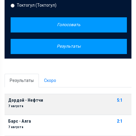
Токтогул (Токтогул)
Голосовать
Результаты
Результаты
Скоро
Дордой - Нефтчи
5:1
7 августа
Барс - Алга
2:1
7 августа