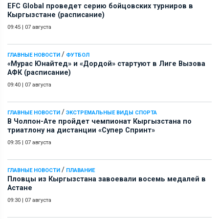
EFC Global проведет серию бойцовских турниров в
Кыргызстане (расписание)
09:45
|
07 августа
/
ГЛАВНЫЕ НОВОСТИ
ФУТБОЛ
«Мурас Юнайтед» и «Дордой» стартуют в Лиге Вызова
АФК (расписание)
09:40
|
07 августа
/
ГЛАВНЫЕ НОВОСТИ
ЭКСТРЕМАЛЬНЫЕ ВИДЫ СПОРТА
В Чолпон-Ате пройдет чемпионат Кыргызстана по
триатлону на дистанции «Супер Спринт»
09:35
|
07 августа
/
ГЛАВНЫЕ НОВОСТИ
ПЛАВАНИЕ
Пловцы из Кыргызстана завоевали восемь медалей в
Астане
09:30
|
07 августа