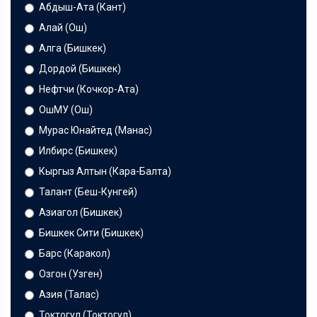
Абдыш-Ата (Кант)
Алай (Ош)
Алга (Бишкек)
Дордой (Бишкек)
Нефтчи (Кочкор-Ата)
ОшМУ (Ош)
Мурас Юнайтед (Манас)
Илбирс (Бишкек)
Кыргыз Алтын (Кара-Балта)
Талант (Беш-Кунгей)
Азиагол (Бишкек)
Бишкек Сити (Бишкек)
Барс (Каракол)
Озгон (Узген)
Азия (Талас)
Токтогул (Токтогул)