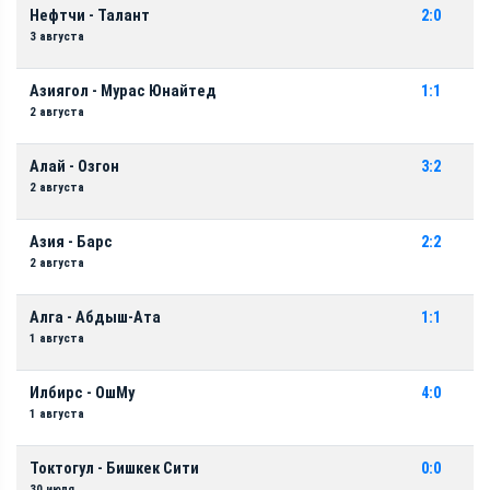
Нефтчи - Талант
2:0
3 августа
Азиягол - Мурас Юнайтед
1:1
2 августа
Алай - Озгон
3:2
2 августа
Азия - Барс
2:2
2 августа
Алга - Абдыш-Ата
1:1
1 августа
Илбирс - ОшМу
4:0
1 августа
Токтогул - Бишкек Сити
0:0
30 июля