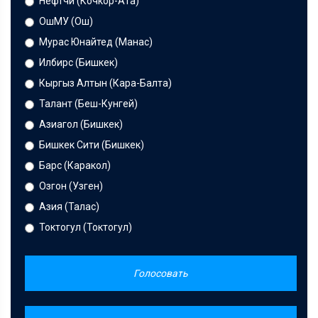
Нефтчи (Кочкор-Ата)
ОшМУ (Ош)
Мурас Юнайтед (Манас)
Илбирс (Бишкек)
Кыргыз Алтын (Кара-Балта)
Талант (Беш-Кунгей)
Азиагол (Бишкек)
Бишкек Сити (Бишкек)
Барс (Каракол)
Озгон (Узген)
Азия (Талас)
Токтогул (Токтогул)
Голосовать