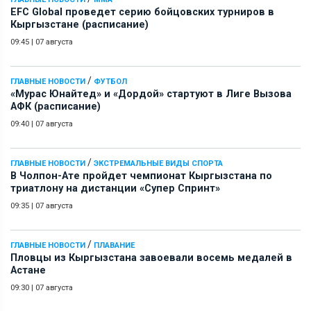
EFC Global проведет серию бойцовских турниров в
Кыргызстане (расписание)
09:45
|
07 августа
/
ГЛАВНЫЕ НОВОСТИ
ФУТБОЛ
«Мурас Юнайтед» и «Дордой» стартуют в Лиге Вызова
АФК (расписание)
09:40
|
07 августа
/
ГЛАВНЫЕ НОВОСТИ
ЭКСТРЕМАЛЬНЫЕ ВИДЫ СПОРТА
В Чолпон-Ате пройдет чемпионат Кыргызстана по
триатлону на дистанции «Супер Спринт»
09:35
|
07 августа
/
ГЛАВНЫЕ НОВОСТИ
ПЛАВАНИЕ
Пловцы из Кыргызстана завоевали восемь медалей в
Астане
09:30
|
07 августа