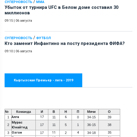
/
СУПЕРНОВОСТЬ
ММА
Убыток от турнира UFC в Белом доме составил 30
миллионов
09:15
|
06 августа
/
СУПЕРНОВОСТЬ
ФУТБОЛ
Кто заменит Инфантино на посту президента ФИФА?
09:10
|
06 августа
Кыргызская Премьер - лига - 2019
№
Команда
И
В
Н
П
Мячи
О
Алга
17
6
1
11
0
34-15
39
Мурас
2
17
11
5
1
36-15
38
Юнайтед
Озгон
11
4
35
3
17
2
34-18