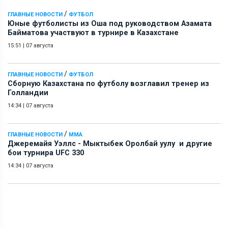
/
ГЛАВНЫЕ НОВОСТИ
ФУТБОЛ
Юные футболисты из Оша под руководством Азамата
Байматова участвуют в турнире в Казахстане
15:51
|
07 августа
/
ГЛАВНЫЕ НОВОСТИ
ФУТБОЛ
Сборную Казахстана по футболу возглавил тренер из
Голландии
14:34
|
07 августа
/
ГЛАВНЫЕ НОВОСТИ
ММА
Джеремайя Уэллс - Мыктыбек Оролбай уулу и другие
бои турнира UFC 330
14:34
|
07 августа