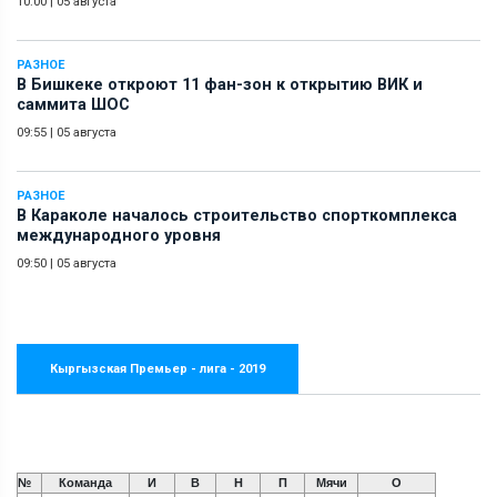
10:00
|
05 августа
РАЗНОЕ
В Бишкеке откроют 11 фан-зон к открытию ВИК и
саммита ШОС
09:55
|
05 августа
РАЗНОЕ
В Караколе началось строительство спорткомплекса
международного уровня
09:50
|
05 августа
Кыргызская Премьер - лига - 2019
№
Команда
И
В
Н
П
Мячи
О