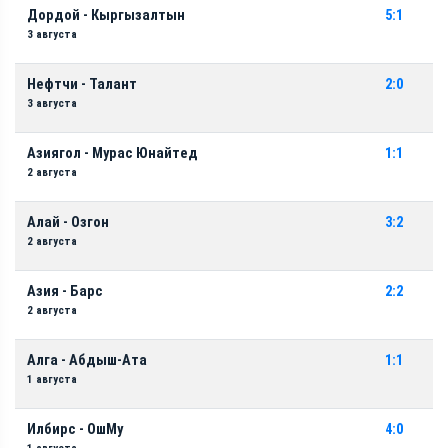
Дордой - Кыргызалтын
5:1
3 августа
Нефтчи - Талант
2:0
3 августа
Азиягол - Мурас Юнайтед
1:1
2 августа
Алай - Озгон
3:2
2 августа
Азия - Барс
2:2
2 августа
Алга - Абдыш-Ата
1:1
1 августа
Илбирс - ОшМу
4:0