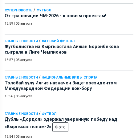
/
СУПЕРНОВОСТЬ
ФУТБОЛ
От трансляции ЧМ-2026 - к новым проектам!
13:59
|
05 августа
/
ГЛАВНЫЕ НОВОСТИ
ЖЕНСКИЙ ФУТБОЛ
Футболистка из Кыргызстана Айжан Боронбекова
сыграла в Лиге Чемпионов
13:57
|
05 августа
/
ГЛАВНЫЕ НОВОСТИ
НАЦИОНАЛЬНЫЕ ВИДЫ СПОРТА
Толобай уулу Илгиз назначен Вице-президентом
Международной Федерации кок-бору
13:56
|
05 августа
/
ГЛАВНЫЕ НОВОСТИ
ФУТБОЛ
Дубль «Дордоя» одержал уверенную победу над
«Кыргызалтыном-2»
Фото
13:54
|
05 августа