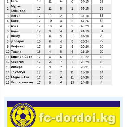
Алга
17
6
1
11
0
34-15
39
Мурас
2
17
11
5
1
36-15
38
Юнайтед
Озгон
11
4
35
3
17
2
34-18
Барс
10
34
4
17
4
3
44-26
5
Азия
17
10
4
3
40-29
34
6
Алай
17
9
4
4
24-19
31
Ошму
17
6
23
7
6
5
24-28
Дордой
22
8
18
6
4
8
25-24
Нефтчи
9
17
6
2
9
20-26
20
10
Талант
18
4
8
6
21-19
20
Бишкек Сити
11
17
4
6
7
15-22
18
Азиягол
3
12
17
7
7
20-29
16
Илбирс
17
16
13
3
7
7
20-31
Токтогул
14
17
4
2
11
15-28
14
Абдыш-Ата
4
15
17
2
11
14-26
10
Кыргызалтын
4
16
17
0
13
14-45
4