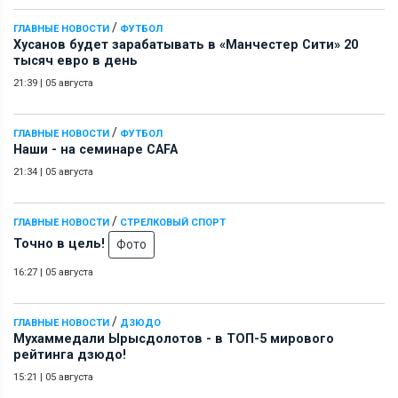
/
ГЛАВНЫЕ НОВОСТИ
ФУТБОЛ
Хусанов будет зарабатывать в «Манчестер Сити» 20
тысяч евро в день
21:39
|
05 августа
/
ГЛАВНЫЕ НОВОСТИ
ФУТБОЛ
Наши - на семинаре СAFA
21:34
|
05 августа
/
ГЛАВНЫЕ НОВОСТИ
СТРЕЛКОВЫЙ СПОРТ
Точно в цель!
Фото
16:27
|
05 августа
/
ГЛАВНЫЕ НОВОСТИ
ДЗЮДО
Мухаммедали Ырысдолотов - в ТОП-5 мирового
рейтинга дзюдо!
15:21
|
05 августа