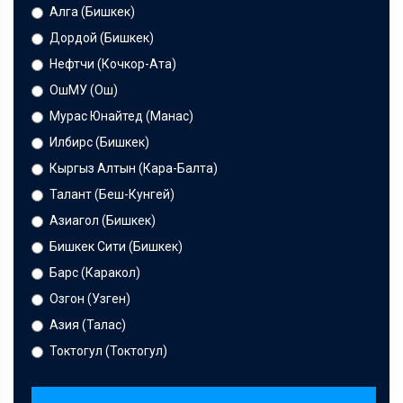
Алга (Бишкек)
Дордой (Бишкек)
Нефтчи (Кочкор-Ата)
ОшМУ (Ош)
Мурас Юнайтед (Манас)
Илбирс (Бишкек)
Кыргыз Алтын (Кара-Балта)
Талант (Беш-Кунгей)
Азиагол (Бишкек)
Бишкек Сити (Бишкек)
Барс (Каракол)
Озгон (Узген)
Азия (Талас)
Токтогул (Токтогул)