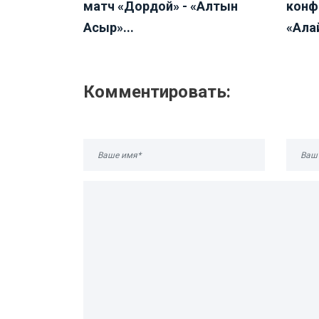
матч «Дордой» - «Алтын
конф
Асыр»...
«Алай
Комментировать: