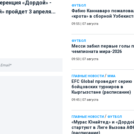
еренция «Дордой» -
ФУТБОЛ
» пройдет 3 апреля...
Фабио Каннаваро пожалова
«крота» в сборной Узбекист
09:55
|
07 августа
ФУТБОЛ
Месси забил первые голы 
чемпионата мира-2026
09:50
|
07 августа
/
ГЛАВНЫЕ НОВОСТИ
ММА
EFC Global проведет серию
бойцовских турниров в
Кыргызстане (расписание)
09:45
|
07 августа
/
ГЛАВНЫЕ НОВОСТИ
ФУТБОЛ
«Мурас Юнайтед» и «Дордо
стартуют в Лиге Вызова АФ
(расписание)