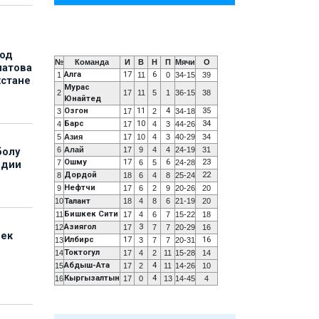
под
№
Команда
И
В
Н
П
Мячи
О
матова
Алга
17
6
1
11
0
34-15
39
хстане
Мурас
2
17
11
5
1
36-15
38
Юнайтед
Озгон
11
4
35
3
17
2
34-18
Барс
10
34
4
17
4
3
44-26
5
Азия
17
10
4
3
40-29
34
6
Алай
17
9
4
4
24-19
31
болу
Ошму
17
6
23
7
6
5
24-28
ндии
Дордой
22
8
18
6
4
8
25-24
Нефтчи
9
17
6
2
9
20-26
20
10
Талант
18
4
8
6
21-19
20
Бишкек Сити
11
17
4
6
7
15-22
18
Азиягол
3
12
17
7
7
20-29
16
бек
Илбирс
17
16
13
3
7
7
20-31
Токтогул
14
17
4
2
11
15-28
14
Абдыш-Ата
4
15
17
2
11
14-26
10
Кыргызалтын
4
16
17
0
13
14-45
4