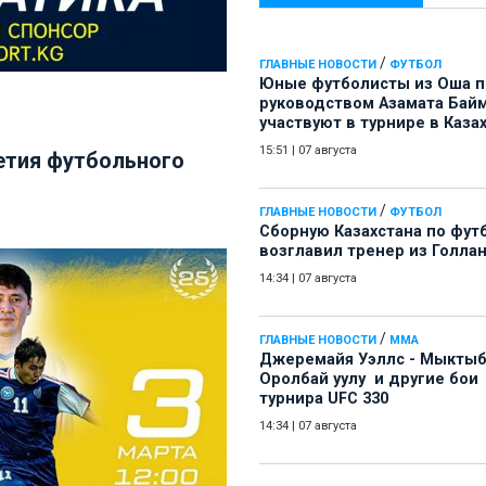
/
ГЛАВНЫЕ НОВОСТИ
ФУТБОЛ
Юные футболисты из Оша 
руководством Азамата Бай
участвуют в турнире в Каза
15:51
|
07 августа
етия футбольного
/
ГЛАВНЫЕ НОВОСТИ
ФУТБОЛ
Сборную Казахстана по фут
возглавил тренер из Голла
14:34
|
07 августа
/
ГЛАВНЫЕ НОВОСТИ
ММА
Джеремайя Уэллс - Мыкты
Оролбай уулу и другие бои
турнира UFC 330
14:34
|
07 августа