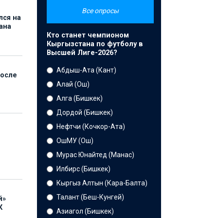
Все опросы
лся на
ана
Кто станет чемпионом
Кыргызстана по футболу в
Высшей Лиге-2026?
Абдыш-Ата (Кант)
после
Алай (Ош)
Алга (Бишкек)
Дордой (Бишкек)
Нефтчи (Кочкор-Ата)
ОшМУ (Ош)
Мурас Юнайтед (Манас)
Илбирс (Бишкек)
Кыргыз Алтын (Кара-Балта)
Талант (Беш-Кунгей)
й»
К
Азиагол (Бишкек)