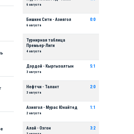
6 августа
Бишкек Сити - Азиягол
0:0
6 августа
Турнирная таблица
Премьер-Лиги
4 августа
ть
Дордой - Кыргызалтын
5:1
3 августа
Нефтчи - Талант
2:0
т
3 августа
Азиягол - Мурас Юнайтед
1:1
2 августа
Алай - Озгон
3:2
ые
2 августа