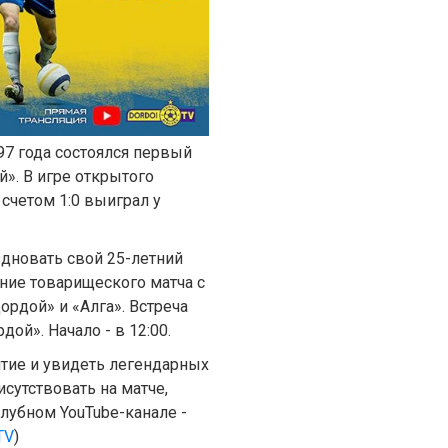
7 года состоялся первый
й». В игре открытого
счетом 1:0 выиграл у
здновать свой 25-летний
ние товарищеского матча с
рдой» и «Алга». Встреча
рдой». Начало
-
в 12:00.
тие и увидеть легендарных
исутствовать на матче,
клубном YouTube-канале
-
TV
)