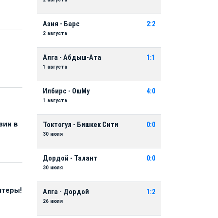
Азия - Барс
2:2
2 августа
Алга - Абдыш-Ата
1:1
1 августа
Илбирс - ОшМу
4:0
1 августа
зии в
Токтогул - Бишкек Сити
0:0
30 июля
Дордой - Талант
0:0
30 июля
нтеры!
Алга - Дордой
1:2
26 июля