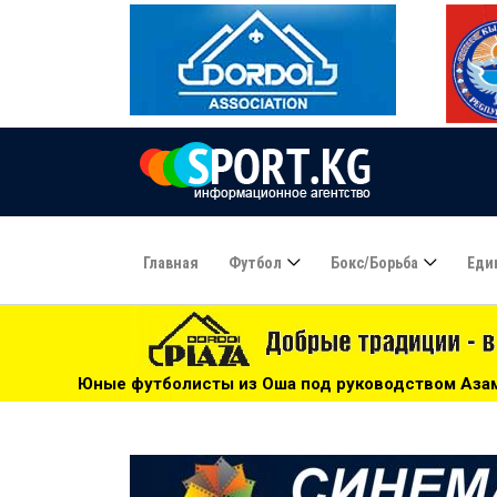
Главная
Футбол
Бокс/борьба
Еди
ы из Оша под руководством Азамата Байматова участвуют в