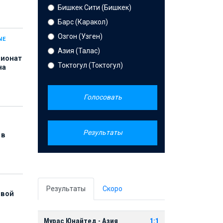
Бишкек Сити (Бишкек)
Барс (Каракол)
Озгон (Узген)
ЫЕ
Азия (Талас)
пионат
Токтогул (Токтогул)
на
Голосовать
Результаты
 в
Результаты
Скоро
рвой
Мурас Юнайтед - Азия
1:1