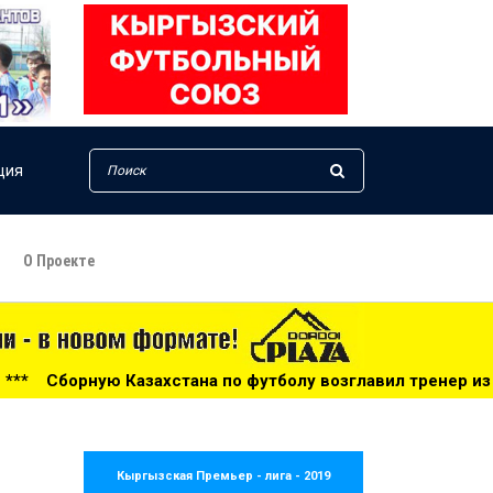
ция
О Проекте
 по футболу возглавил тренер из Голландии - 14:34
**
Кыргызская Премьер - лига - 2019