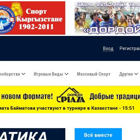
Вход
Регистра
ноборства
Игровые Виды
Массовый Спорт
Другие
 турнире в Казахстане - 15:51
***
Сборную Казахстана
Всё вместе