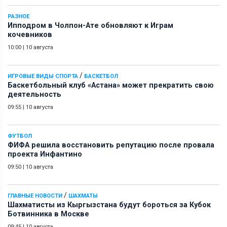
РАЗНОЕ
Ипподром в Чолпон-Ате обновляют к Играм
кочевников
10:00
|
10 августа
/
ИГРОВЫЕ ВИДЫ СПОРТА
БАСКЕТБОЛ
Баскетбольный клуб «Астана» может прекратить свою
деятельность
09:55
|
10 августа
ФУТБОЛ
ФИФА решила восстановить репутацию после провала
проекта Инфантино
09:50
|
10 августа
/
ГЛАВНЫЕ НОВОСТИ
ШАХМАТЫ
Шахматисты из Кыргызстана будут бороться за Кубок
Ботвинника в Москве
09:45
|
10 августа