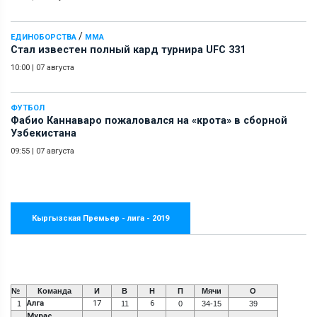
/
ЕДИНОБОРСТВА
ММА
Стал известен полный кард турнира UFC 331
10:00
|
07 августа
ФУТБОЛ
Фабио Каннаваро пожаловался на «крота» в сборной
Узбекистана
09:55
|
07 августа
Кыргызская Премьер - лига - 2019
№
Команда
И
В
Н
П
Мячи
О
Алга
17
6
1
11
0
34-15
39
Мурас