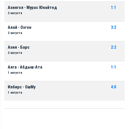
Азиягол - Мурас Юнайтед
1:1
2 августа
Алай - Озгон
3:2
2 августа
Азия - Барс
2:2
2 августа
Алга - Абдыш-Ата
1:1
1 августа
Илбирс - ОшМу
4:0
1 августа