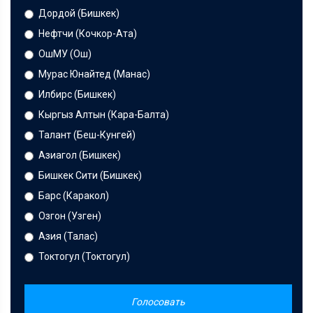
Дордой (Бишкек)
Нефтчи (Кочкор-Ата)
ОшМУ (Ош)
Мурас Юнайтед (Манас)
Илбирс (Бишкек)
Кыргыз Алтын (Кара-Балта)
Талант (Беш-Кунгей)
Азиагол (Бишкек)
Бишкек Сити (Бишкек)
Барс (Каракол)
Озгон (Узген)
Азия (Талас)
Токтогул (Токтогул)
Голосовать