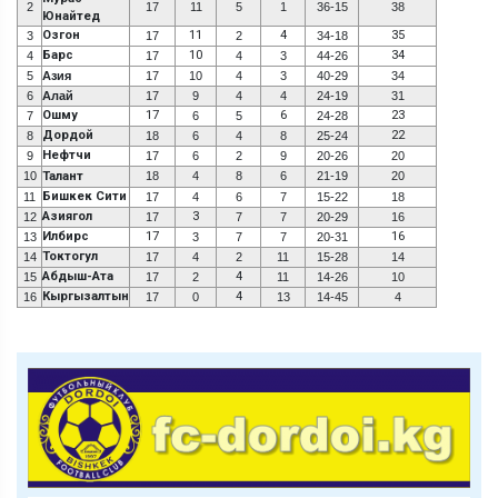
2
17
11
5
1
36-15
38
Юнайтед
Озгон
11
4
35
3
17
2
34-18
Барс
10
34
4
17
4
3
44-26
5
Азия
17
10
4
3
40-29
34
6
Алай
17
9
4
4
24-19
31
Ошму
17
6
23
7
6
5
24-28
Дордой
22
8
18
6
4
8
25-24
Нефтчи
9
17
6
2
9
20-26
20
10
Талант
18
4
8
6
21-19
20
Бишкек Сити
11
17
4
6
7
15-22
18
Азиягол
3
12
17
7
7
20-29
16
Илбирс
17
16
13
3
7
7
20-31
Токтогул
14
17
4
2
11
15-28
14
Абдыш-Ата
4
15
17
2
11
14-26
10
Кыргызалтын
4
16
17
0
13
14-45
4