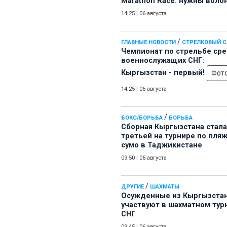
Marathon Race: нужны воло
14:25
|
06 августа
/
ГЛАВНЫЕ НОВОСТИ
СТРЕЛКОВЫЙ 
Чемпионат по стрельбе ср
военнослужащих СНГ:
Кыргызстан - первый!
Фот
14:25
|
06 августа
/
БОКС/БОРЬБА
БОРЬБА
Сборная Кыргызстана стала
третьей на турнире по пля
сумо в Таджикистане
09:50
|
06 августа
/
ДРУГИЕ
ШАХМАТЫ
Осужденные из Кыргызста
участвуют в шахматном тур
СНГ
09:45
|
06 августа