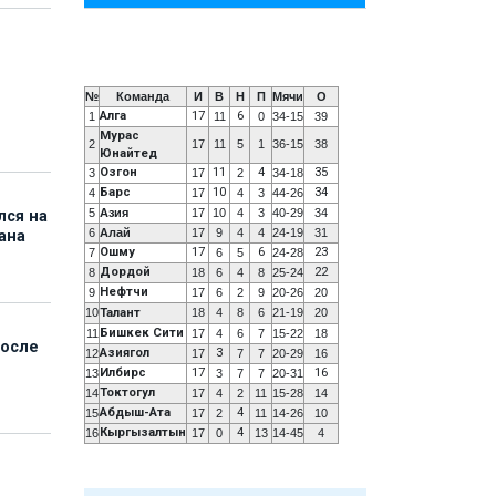
№
Команда
И
В
Н
П
Мячи
О
Алга
17
6
1
11
0
34-15
39
Мурас
2
17
11
5
1
36-15
38
Юнайтед
Озгон
11
4
35
3
17
2
34-18
Барс
10
34
4
17
4
3
44-26
5
Азия
17
10
4
3
40-29
34
лся на
6
Алай
17
9
4
4
24-19
31
ана
Ошму
17
6
23
7
6
5
24-28
Дордой
22
8
18
6
4
8
25-24
Нефтчи
9
17
6
2
9
20-26
20
10
Талант
18
4
8
6
21-19
20
Бишкек Сити
11
17
4
6
7
15-22
18
после
Азиягол
3
12
17
7
7
20-29
16
Илбирс
17
16
13
3
7
7
20-31
Токтогул
14
17
4
2
11
15-28
14
Абдыш-Ата
4
15
17
2
11
14-26
10
Кыргызалтын
4
16
17
0
13
14-45
4