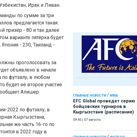
 Узбекистан, Ирак и Ливан.
оманды по сумме за три
ллов предлагается такая:
й призёр - 80 и так далее
 этом варианте пятёрка будет
 Япония - 230, Таиланд -
должны проголосовать за
удет объявлено в начале
а по футзалу, в любом
то будет её второе участие
 сообщает Алишер
/
ГЛАВНЫЕ НОВОСТИ
ММА
EFC Global проведет серию
бойцовских турниров в
ии-2022 по футзалу, в
Кыргызстане (расписание)
орная Кыргызстана,
09:45
|
07 августа
альная же часть 16-го по
тоится в 2022 году в
/