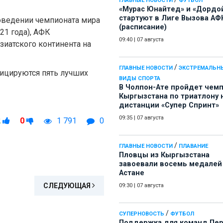
ГЛАВНЫЕ НОВОСТИ
ФУТБОЛ
«Мурас Юнайтед» и «Дордо
стартуют в Лиге Вызова АФ
оведении чемпионата мира
(расписание)
21 года), АФК
09:40
|
07 августа
зиатского континента на
/
ГЛАВНЫЕ НОВОСТИ
ЭКСТРЕМАЛЬН
фицируются пять лучших
ВИДЫ СПОРТА
В Чолпон-Ате пройдет чем
Кыргызстана по триатлону 
дистанции «Супер Спринт»
09:35
|
07 августа
2
0
1 791
0
/
ГЛАВНЫЕ НОВОСТИ
ПЛАВАНИЕ
Пловцы из Кыргызстана
завоевали восемь медалей
Астане
СЛЕДУЮЩАЯ
09:30
|
07 августа
/
СУПЕРНОВОСТЬ
ФУТБОЛ
Поддержка для команд Пе