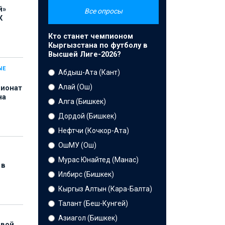
й»
Все опросы
К
Кто станет чемпионом
Кыргызстана по футболу в
Высшей Лиге-2026?
ЫЕ
Абдыш-Ата (Кант)
Алай (Ош)
пионат
на
Алга (Бишкек)
Дордой (Бишкек)
Нефтчи (Кочкор-Ата)
ОшМУ (Ош)
Мурас Юнайтед (Манас)
 в
Илбирс (Бишкек)
Кыргыз Алтын (Кара-Балта)
Талант (Беш-Кунгей)
Азиагол (Бишкек)
рвой