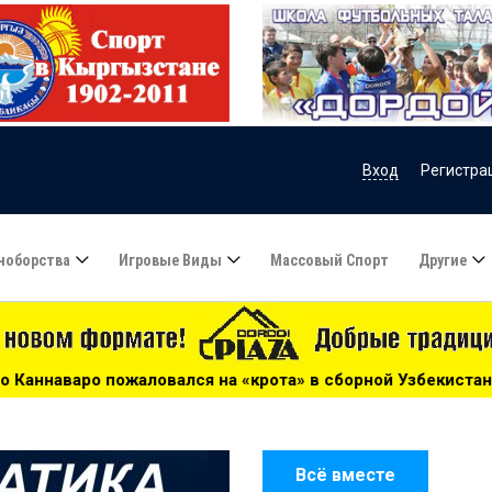
Вход
Регистра
ноборства
Игровые Виды
Массовый Спорт
Другие
на «крота» в сборной Узбекистана - 09:55
***
Месси за
Всё вместе