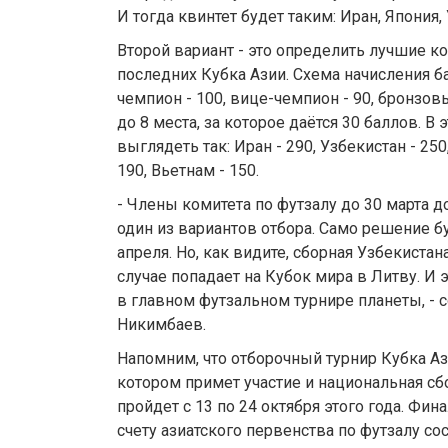
И тогда квинтет будет таким: Иран, Япония,
Второй вариант - это определить лучшие к
последних Кубка Азии. Схема начисления ба
чемпион - 100, вице-чемпион - 90, бронзовы
до 8 места, за которое даётся 30 баллов. В
выглядеть так: Иран - 290, Узбекистан - 250,
190, Вьетнам - 150.
- Члены комитета по футзалу до 30 марта 
один из вариантов отбора. Само решение б
апреля. Но, как видите, сборная Узбекистан
случае попадает на Кубок мира в Литву. И э
в главном футзальном турнире планеты, -
Никимбаев.
Напомним, что отборочный турнир Кубка Аз
котором примет участие и национальная сб
пройдет с 13 по 24 октября этого года. Фин
счету азиатского первенства по футзалу сос