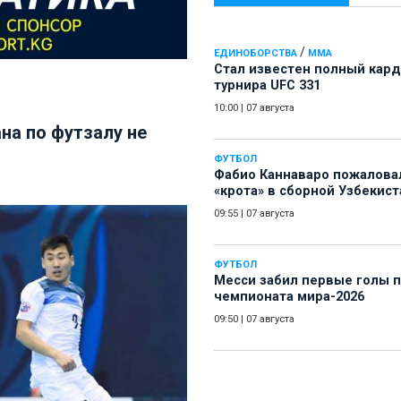
/
ЕДИНОБОРСТВА
ММА
Стал известен полный кард
турнира UFC 331
10:00
|
07 августа
на по футзалу не
ФУТБОЛ
Фабио Каннаваро пожалова
«крота» в сборной Узбекист
09:55
|
07 августа
ФУТБОЛ
Месси забил первые голы 
чемпионата мира-2026
09:50
|
07 августа