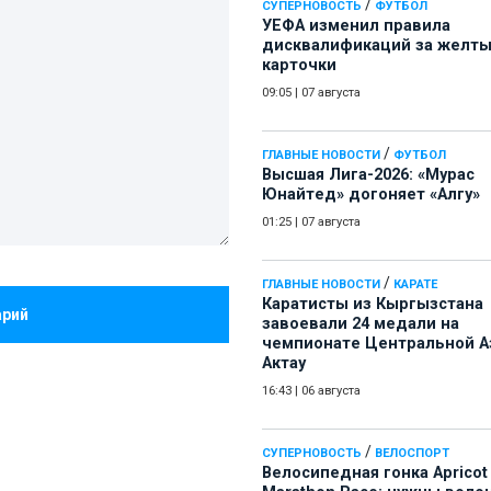
/
СУПЕРНОВОСТЬ
ФУТБОЛ
УЕФА изменил правила
дисквалификаций за желт
карточки
09:05
|
07 августа
/
ГЛАВНЫЕ НОВОСТИ
ФУТБОЛ
Высшая Лига-2026: «Мурас
Юнайтед» догоняет «Алгу»
01:25
|
07 августа
/
ГЛАВНЫЕ НОВОСТИ
КАРАТЕ
Каратисты из Кыргызстана
арий
завоевали 24 медали на
чемпионате Центральной А
Актау
16:43
|
06 августа
/
СУПЕРНОВОСТЬ
ВЕЛОСПОРТ
Велосипедная гонка Apricot