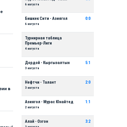
6 августа
ые
Бишкек Сити - Азиягол
0:0
6 августа
Турнирная таблица
Премьер-Лиги
4 августа
Дордой - Кыргызалтын
5:1
3 августа
Нефтчи - Талант
2:0
3 августа
зии в
Азиягол - Мурас Юнайтед
1:1
2 августа
Алай - Озгон
3:2
2 августа