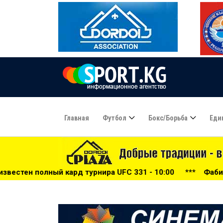
Главная
Футбол
Бокс/борьба
Еди
рнира UFC 331 - 10:00
***
Фабио Каннаваро пожаловался 