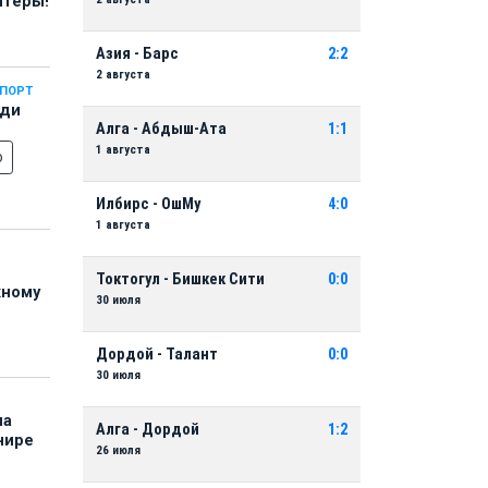
нтеры!
Азия - Барс
2:2
2 августа
СПОРТ
еди
Алга - Абдыш-Ата
1:1
1 августа
о
Илбирс - ОшМу
4:0
1 августа
Токтогул - Бишкек Сити
0:0
жному
30 июля
Дордой - Талант
0:0
30 июля
на
Алга - Дордой
1:2
нире
26 июля