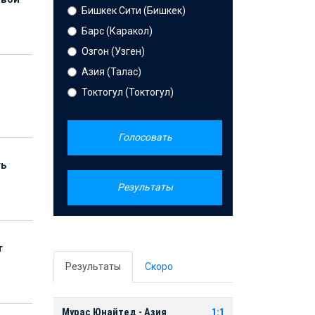
Бишкек Сити (Бишкек)
Барс (Каракол)
Озгон (Узген)
Азия (Талас)
Токтогул (Токтогул)
Голосовать
ть
Результаты
т
Результаты
Скоро
Мурас Юнайтед - Азия
1:1