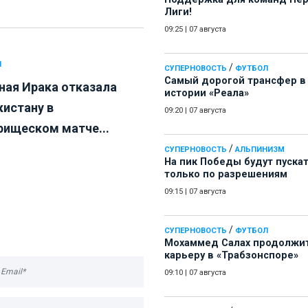
Лиги!
09:25
|
07 августа
Л
/
СУПЕРНОВОСТЬ
ФУТБОЛ
Самый дорогой трансфер в
ная Ирака отказала
истории «Реала»
кистану в
09:20
|
07 августа
рищеском матче...
/
СУПЕРНОВОСТЬ
АЛЬПИНИЗМ
На пик Победы будут пуска
только по разрешениям
09:15
|
07 августа
/
СУПЕРНОВОСТЬ
ФУТБОЛ
Мохаммед Салах продолжи
карьеру в «Трабзонспоре»
09:10
|
07 августа