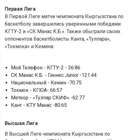
Первая Лига
В Первой Лиге матчи чемпионата Кыргызстана по
баскетболу завершились уверенными победами
КГТУ-2 и «СК Манас К.Б.». Также обыграли своих
оппонентов баскетболисты Канта, «Тулпара»,
«Токмока» и Кемина:
Мой Телефон - КГТУ-2 - 36:86
СК Манас К.Б. - Гиннес Junior -121:44
Национальный - Кемин -70:75
Токмок - КГЮА- 66:57
Метеор - «Тулпар СКИФ» -62:77
Кант - КТУ Манас -80:65
Высшая Лига
В Высшей Лиге чемпионата Кыргызстана по