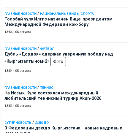
/
ГЛАВНЫЕ НОВОСТИ
НАЦИОНАЛЬНЫЕ ВИДЫ СПОРТА
Толобай уулу Илгиз назначен Вице-президентом
Международной Федерации кок-бору
13:56
|
05 августа
/
ГЛАВНЫЕ НОВОСТИ
ФУТБОЛ
Дубль «Дордоя» одержал уверенную победу над
«Кыргызалтыном-2»
Фото
13:54
|
05 августа
/
ГЛАВНЫЕ НОВОСТИ
ТЕННИС
На Иссык-Куле состоялся международный
любительский теннисный турнир Akun-2026
13:51
|
05 августа
/
СУПЕРНОВОСТЬ
ДЗЮДО
В Федерации дзюдо Кыргызстана - новые кадровые