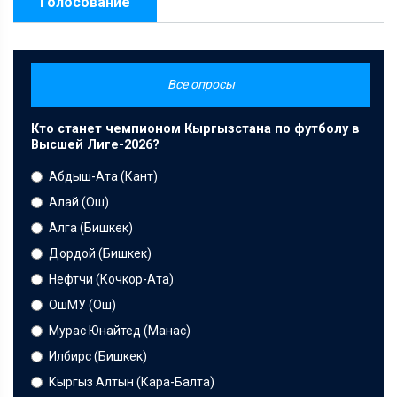
Голосование
Все опросы
Кто станет чемпионом Кыргызстана по футболу в
Высшей Лиге-2026?
Абдыш-Ата (Кант)
Алай (Ош)
Алга (Бишкек)
Дордой (Бишкек)
Нефтчи (Кочкор-Ата)
ОшМУ (Ош)
Мурас Юнайтед (Манас)
Илбирс (Бишкек)
Кыргыз Алтын (Кара-Балта)