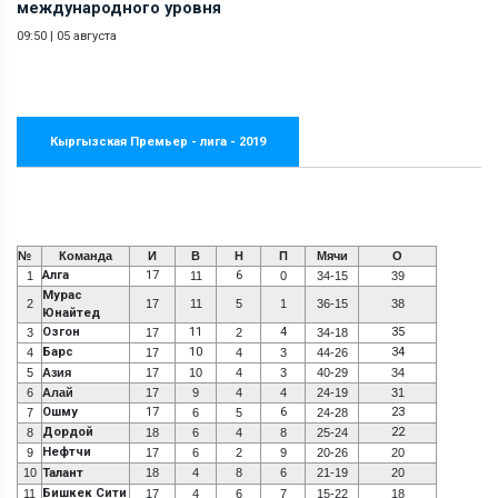
международного уровня
09:50
|
05 августа
Кыргызская Премьер - лига - 2019
№
Команда
И
В
Н
П
Мячи
О
Алга
17
6
1
11
0
34-15
39
Мурас
2
17
11
5
1
36-15
38
Юнайтед
Озгон
11
4
35
3
17
2
34-18
Барс
10
34
4
17
4
3
44-26
5
Азия
17
10
4
3
40-29
34
6
Алай
17
9
4
4
24-19
31
Ошму
17
6
23
7
6
5
24-28
Дордой
22
8
18
6
4
8
25-24
Нефтчи
9
17
6
2
9
20-26
20
10
Талант
18
4
8
6
21-19
20
Бишкек Сити
11
17
4
6
7
15-22
18