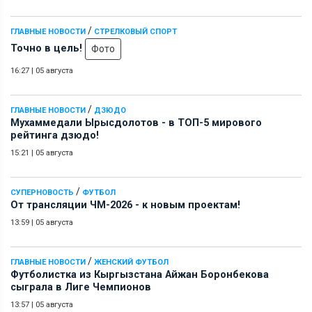
/
ГЛАВНЫЕ НОВОСТИ
СТРЕЛКОВЫЙ СПОРТ
Точно в цель!
Фото
16:27
|
05 августа
/
ГЛАВНЫЕ НОВОСТИ
ДЗЮДО
Мухаммедали Ырысдолотов - в ТОП-5 мирового
рейтинга дзюдо!
15:21
|
05 августа
/
СУПЕРНОВОСТЬ
ФУТБОЛ
От трансляции ЧМ-2026 - к новым проектам!
13:59
|
05 августа
/
ГЛАВНЫЕ НОВОСТИ
ЖЕНСКИЙ ФУТБОЛ
Футболистка из Кыргызстана Айжан Боронбекова
сыграла в Лиге Чемпионов
13:57
|
05 августа