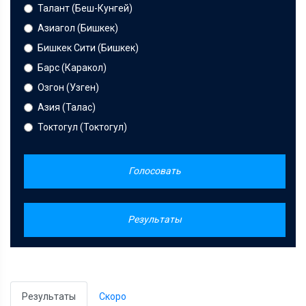
Талант (Беш-Кунгей)
Азиагол (Бишкек)
Бишкек Сити (Бишкек)
Барс (Каракол)
Озгон (Узген)
Азия (Талас)
Токтогул (Токтогул)
Голосовать
Результаты
Результаты
Скоро