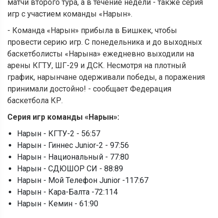
матчи второго тура, а в течение недели - также серия
игр с участием команды «Нарын».
- Команда «Нарын» прибыла в Бишкек, чтобы
провести серию игр. С понедельника и до выходных
баскетболисты «Нарына» ежедневно выходили на
арены КГТУ, ШГ-29 и ДСК. Несмотря на плотный
график, нарынчане одерживали победы, а поражения
принимали достойно! - сообщает Федерация
баскетбола КР.
Серия игр команды
«
Нарын
»
:
Нарын - КГТУ-2 - 56:57
Нарын - Гиннес Junior-2 - 97:56
Нарын - Национальный - 77:80
Нарын - СДЮШОР СИ - 88:89
Нарын - Мой Телефон Junior -117:67
Нарын - Кара-Балта -72:114
Нарын - Кемин - 61:90