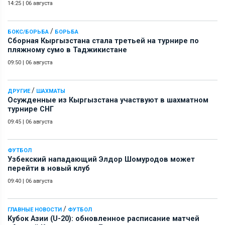
14:25
|
06 августа
/
БОКС/БОРЬБА
БОРЬБА
Сборная Кыргызстана стала третьей на турнире по
пляжному сумо в Таджикистане
09:50
|
06 августа
/
ДРУГИЕ
ШАХМАТЫ
Осужденные из Кыргызстана участвуют в шахматном
турнире СНГ
09:45
|
06 августа
ФУТБОЛ
Узбекский нападающий Элдор Шомуродов может
перейти в новый клуб
09:40
|
06 августа
/
ГЛАВНЫЕ НОВОСТИ
ФУТБОЛ
Кубок Азии (U-20): обновленное расписание матчей