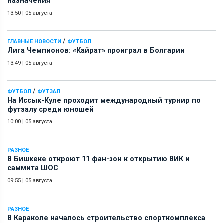
назначения
13:50
|
05 августа
/
ГЛАВНЫЕ НОВОСТИ
ФУТБОЛ
Лига Чемпионов: «Кайрат» проиграл в Болгарии
13:49
|
05 августа
/
ФУТБОЛ
ФУТЗАЛ
На Иссык-Куле проходит международный турнир по
футзалу среди юношей
10:00
|
05 августа
РАЗНОЕ
В Бишкеке откроют 11 фан-зон к открытию ВИК и
саммита ШОС
09:55
|
05 августа
РАЗНОЕ
В Караколе началось строительство спорткомплекса