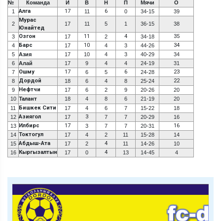
№
Команда
И
В
Н
П
Мячи
О
Алга
17
6
1
11
0
34-15
39
Мурас
2
17
11
5
1
36-15
38
Юнайтед
Озгон
11
4
35
3
17
2
34-18
Барс
10
34
4
17
4
3
44-26
5
Азия
17
10
4
3
40-29
34
6
Алай
17
9
4
4
24-19
31
Ошму
17
6
23
7
6
5
24-28
Дордой
22
8
18
6
4
8
25-24
Нефтчи
9
17
6
2
9
20-26
20
10
Талант
18
4
8
6
21-19
20
Бишкек Сити
11
17
4
6
7
15-22
18
Азиягол
3
12
17
7
7
20-29
16
Илбирс
17
16
13
3
7
7
20-31
Токтогул
14
17
4
2
11
15-28
14
Абдыш-Ата
4
15
17
2
11
14-26
10
Кыргызалтын
4
16
17
0
13
14-45
4