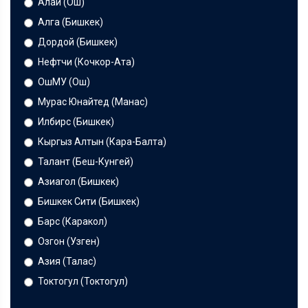
Алай (Ош)
Алга (Бишкек)
Дордой (Бишкек)
Нефтчи (Кочкор-Ата)
ОшМУ (Ош)
Мурас Юнайтед (Манас)
Илбирс (Бишкек)
Кыргыз Алтын (Кара-Балта)
Талант (Беш-Кунгей)
Азиагол (Бишкек)
Бишкек Сити (Бишкек)
Барс (Каракол)
Озгон (Узген)
Азия (Талас)
Токтогул (Токтогул)