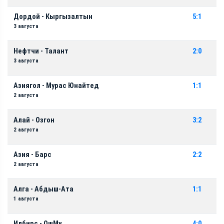
Дордой - Кыргызалтын
5:1
3 августа
Нефтчи - Талант
2:0
3 августа
Азиягол - Мурас Юнайтед
1:1
2 августа
Алай - Озгон
3:2
2 августа
Азия - Барс
2:2
2 августа
Алга - Абдыш-Ата
1:1
1 августа
Илбирс - ОшМу
4:0