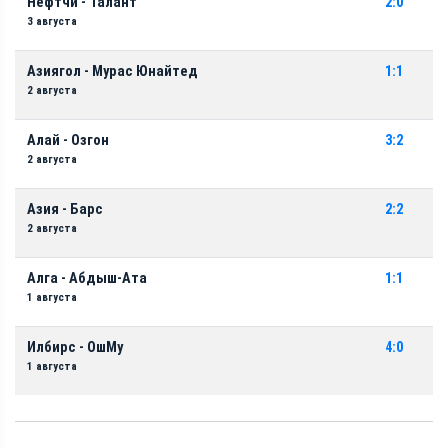
Нефтчи - Талант
2:0
3 августа
Азиягол - Мурас Юнайтед
1:1
2 августа
Алай - Озгон
3:2
2 августа
Азия - Барс
2:2
2 августа
Алга - Абдыш-Ата
1:1
1 августа
Илбирс - ОшМу
4:0
1 августа