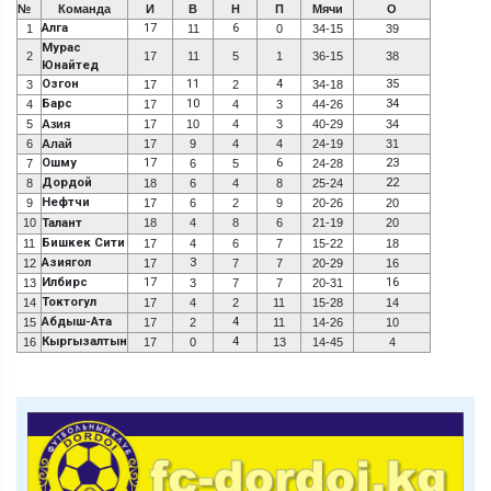
№
Команда
И
В
Н
П
Мячи
О
Алга
17
6
1
11
0
34-15
39
Мурас
2
17
11
5
1
36-15
38
Юнайтед
Озгон
11
4
35
3
17
2
34-18
Барс
10
34
4
17
4
3
44-26
5
Азия
17
10
4
3
40-29
34
6
Алай
17
9
4
4
24-19
31
Ошму
17
6
23
7
6
5
24-28
Дордой
22
8
18
6
4
8
25-24
Нефтчи
9
17
6
2
9
20-26
20
10
Талант
18
4
8
6
21-19
20
Бишкек Сити
11
17
4
6
7
15-22
18
Азиягол
3
12
17
7
7
20-29
16
Илбирс
17
16
13
3
7
7
20-31
Токтогул
14
17
4
2
11
15-28
14
Абдыш-Ата
4
15
17
2
11
14-26
10
Кыргызалтын
4
16
17
0
13
14-45
4