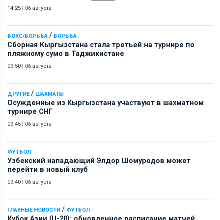
14:25
|
06 августа
/
БОКС/БОРЬБА
БОРЬБА
Сборная Кыргызстана стала третьей на турнире по
пляжному сумо в Таджикистане
09:50
|
06 августа
/
ДРУГИЕ
ШАХМАТЫ
Осужденные из Кыргызстана участвуют в шахматном
турнире СНГ
09:45
|
06 августа
ФУТБОЛ
Узбекский нападающий Элдор Шомуродов может
перейти в новый клуб
09:40
|
06 августа
/
ГЛАВНЫЕ НОВОСТИ
ФУТБОЛ
Кубок Азии (U-20): обновленное расписание матчей