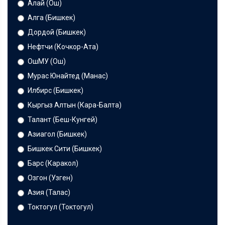
Алай (Ош)
Алга (Бишкек)
Дордой (Бишкек)
Нефтчи (Кочкор-Ата)
ОшМУ (Ош)
Мурас Юнайтед (Манас)
Илбирс (Бишкек)
Кыргыз Алтын (Кара-Балта)
Талант (Беш-Кунгей)
Азиагол (Бишкек)
Бишкек Сити (Бишкек)
Барс (Каракол)
Озгон (Узген)
Азия (Талас)
Токтогул (Токтогул)