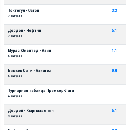
Токтогул - Озгон
3:2
7 августа
Дордой - Нефтчи
5:1
7 августа
Мурас Юнайтед - Азия
1:1
6 августа
Бишкек Сити - Азиягол
0:0
6 августа
Турнирная таблица Премьер-Лиги
4 августа
Дордой - Кыргызалтын
5:1
3 августа