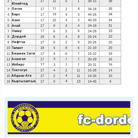
2
17
11
5
1
36-15
38
Юнайтед
Озгон
11
4
35
3
17
2
34-18
Барс
10
34
4
17
4
3
44-26
5
Азия
17
10
4
3
40-29
34
6
Алай
17
9
4
4
24-19
31
Ошму
17
6
23
7
6
5
24-28
Дордой
22
8
18
6
4
8
25-24
Нефтчи
9
17
6
2
9
20-26
20
10
Талант
18
4
8
6
21-19
20
Бишкек Сити
11
17
4
6
7
15-22
18
Азиягол
3
12
17
7
7
20-29
16
Илбирс
17
16
13
3
7
7
20-31
Токтогул
14
17
4
2
11
15-28
14
Абдыш-Ата
4
15
17
2
11
14-26
10
Кыргызалтын
4
16
17
0
13
14-45
4