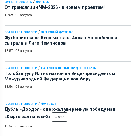
/
СУПЕРНОВОСТЬ
ФУТБОЛ
От трансляции ЧМ-2026 - к новым проектам!
13:59
|
05 августа
/
ГЛАВНЫЕ НОВОСТИ
ЖЕНСКИЙ ФУТБОЛ
Футболистка из Кыргызстана Айжан Боронбекова
сыграла в Лиге Чемпионов
13:57
|
05 августа
/
ГЛАВНЫЕ НОВОСТИ
НАЦИОНАЛЬНЫЕ ВИДЫ СПОРТА
Толобай уулу Илгиз назначен Вице-президентом
Международной Федерации кок-бору
13:56
|
05 августа
/
ГЛАВНЫЕ НОВОСТИ
ФУТБОЛ
Дубль «Дордоя» одержал уверенную победу над
«Кыргызалтыном-2»
Фото
13:54
|
05 августа