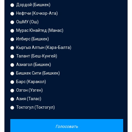
Дордой (Бишкек)
Нефтчи (Кочкор-Ата)
ОшМУ (Ош)
Мурас Юнайтед (Манас)
Илбирс (Бишкек)
Кыргыз Алтын (Кара-Балта)
Талант (Беш-Кунгей)
Азиагол (Бишкек)
Бишкек Сити (Бишкек)
Барс (Каракол)
Озгон (Узген)
Азия (Талас)
Токтогул (Токтогул)
Голосовать