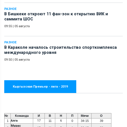
РАЗНОЕ
В Бишкеке откроют 11 фан-зон к открытию ВИК и
саммита ШОС
09:55
|
05 августа
РАЗНОЕ
В Караколе началось строительство спорткомплекса
международного уровня
09:50
|
05 августа
Кыргызская Премьер - лига - 2019
№
Команда
И
В
Н
П
Мячи
О
Алга
17
6
1
11
0
34-15
39
Мурас