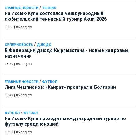
/
ГЛАВНЫЕ НОВОСТИ
ТЕННИС
На Иссык-Куле состоялся международный
любительский теннисный турнир Akun-2026
13:51
|
05 августа
/
СУПЕРНОВОСТЬ
ДЗЮДО
В Федерации дзюдо Кыргызстана - новые кадровые
назначения
13:50
|
05 августа
/
ГЛАВНЫЕ НОВОСТИ
ФУТБОЛ
Лига Чемпионов: «Кайрат» проиграл в Болгарии
13:49
|
05 августа
/
ФУТБОЛ
ФУТЗАЛ
На Иссык-Куле проходит международный турнир по
футзалу среди юношей
10:00
|
05 августа