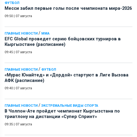
ФУТБОЛ
Месси забил первые голы после чемпионата мира-2026
09:50
|
07 августа
/
ГЛАВНЫЕ НОВОСТИ
ММА
EFC Global проведет серию бойцовских турниров в
Кыргызстане (расписание)
09:45
|
07 августа
/
ГЛАВНЫЕ НОВОСТИ
ФУТБОЛ
«Мурас Юнайтед» и «Дордой» стартуют в Лиге Вызова
АФК (расписание)
09:40
|
07 августа
/
ГЛАВНЫЕ НОВОСТИ
ЭКСТРЕМАЛЬНЫЕ ВИДЫ СПОРТА
В Чолпон-Ате пройдет чемпионат Кыргызстана по
триатлону на дистанции «Супер Спринт»
09:35
|
07 августа