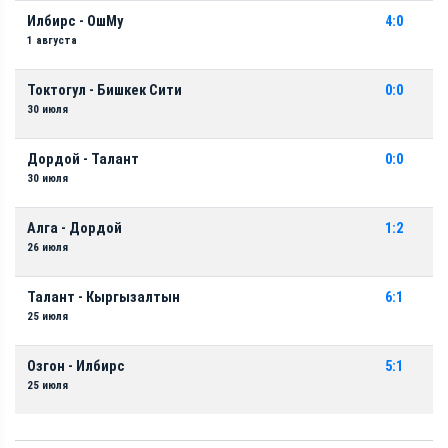
Илбирс - ОшМу
4:0
1 августа
Токтогул - Бишкек Сити
0:0
30 июля
Дордой - Талант
0:0
30 июля
Алга - Дордой
1:2
26 июля
Талант - Кыргызалтын
6:1
25 июля
Озгон - Илбирс
5:1
25 июля