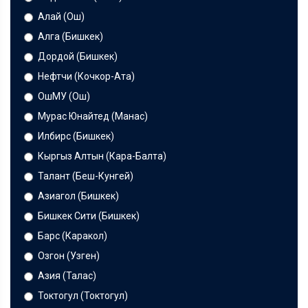
Алай (Ош)
Алга (Бишкек)
Дордой (Бишкек)
Нефтчи (Кочкор-Ата)
ОшМУ (Ош)
Мурас Юнайтед (Манас)
Илбирс (Бишкек)
Кыргыз Алтын (Кара-Балта)
Талант (Беш-Кунгей)
Азиагол (Бишкек)
Бишкек Сити (Бишкек)
Барс (Каракол)
Озгон (Узген)
Азия (Талас)
Токтогул (Токтогул)