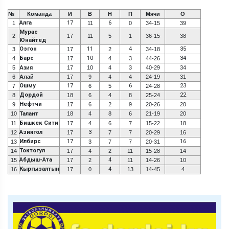
№
Команда
И
В
Н
П
Мячи
О
Алга
17
6
1
11
0
34-15
39
Мурас
2
17
11
5
1
36-15
38
Юнайтед
Озгон
11
4
35
3
17
2
34-18
Барс
10
34
4
17
4
3
44-26
5
Азия
17
10
4
3
40-29
34
6
Алай
17
9
4
4
24-19
31
Ошму
17
6
23
7
6
5
24-28
Дордой
22
8
18
6
4
8
25-24
Нефтчи
9
17
6
2
9
20-26
20
10
Талант
18
4
8
6
21-19
20
Бишкек Сити
11
17
4
6
7
15-22
18
Азиягол
3
12
17
7
7
20-29
16
Илбирс
17
16
13
3
7
7
20-31
Токтогул
14
17
4
2
11
15-28
14
Абдыш-Ата
4
15
17
2
11
14-26
10
Кыргызалтын
4
16
17
0
13
14-45
4