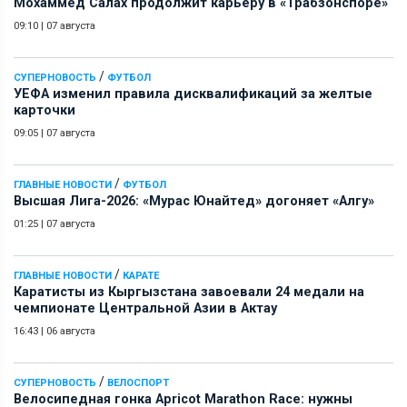
Мохаммед Салах продолжит карьеру в «Трабзонспоре»
09:10
|
07 августа
/
СУПЕРНОВОСТЬ
ФУТБОЛ
УЕФА изменил правила дисквалификаций за желтые
карточки
09:05
|
07 августа
/
ГЛАВНЫЕ НОВОСТИ
ФУТБОЛ
Высшая Лига-2026: «Мурас Юнайтед» догоняет «Алгу»
01:25
|
07 августа
/
ГЛАВНЫЕ НОВОСТИ
КАРАТЕ
Каратисты из Кыргызстана завоевали 24 медали на
чемпионате Центральной Азии в Актау
16:43
|
06 августа
/
СУПЕРНОВОСТЬ
ВЕЛОСПОРТ
Велосипедная гонка Apricot Marathon Race: нужны