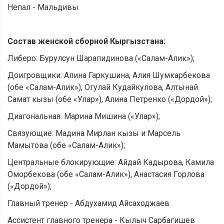
Непал - Мальдивы
Состав женской сборной Кыргызстана:
Либеро: Бурулсун Шарапидинова («Салам-Алик»);
Доигровщики: Алина Гаркушина, Алия Шумкарбекова
(обе «Салам-Алик»), Огулай Кудайкулова, Алтынай
Самат кызы (обе «Улар»), Алина Петренко («Дордой»);
Диагональная: Марина Мишина («Улар»);
Связующие: Мадина Мирлан кызы и Марсель
Мамытова (обе «Салам-Алик»);
Центральные блокирующие: Айдай Кадырова, Камила
Оморбекова (обе «Салам-Алик»), Анастасия Горлова
(«Дордой»);
Главный тренер - Абдухамид Айсаходжаев
Ассистент главного тренера - Кылыч Сарбагишев