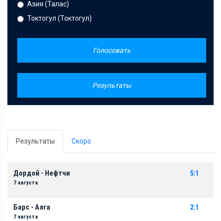
Азия (Талас)
Токтогул (Токтогул)
Голосовать
Результаты
Результаты
Скоро
Дордой - Нефтчи
5:1
7 августа
Барс - Алга
2:1
7 августа