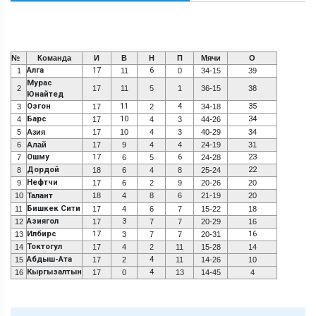
№
Команда
И
В
Н
П
Мячи
О
Алга
17
6
1
11
0
34-15
39
Мурас
2
17
11
5
1
36-15
38
Юнайтед
Озгон
11
4
35
3
17
2
34-18
Барс
10
34
4
17
4
3
44-26
5
Азия
17
10
4
3
40-29
34
6
Алай
17
9
4
4
24-19
31
Ошму
17
6
23
7
6
5
24-28
Дордой
22
8
18
6
4
8
25-24
Нефтчи
9
17
6
2
9
20-26
20
10
Талант
18
4
8
6
21-19
20
Бишкек Сити
11
17
4
6
7
15-22
18
Азиягол
3
12
17
7
7
20-29
16
Илбирс
17
16
13
3
7
7
20-31
Токтогул
14
17
4
2
11
15-28
14
Абдыш-Ата
4
15
17
2
11
14-26
10
Кыргызалтын
4
16
17
0
13
14-45
4