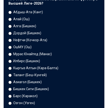
Высшей Лиге-2026?
Абдыш-Ата (Кант)
Алай (Ош)
Алга (Бишкек)
Дордой (Бишкек)
Нефтчи (Кочкор-Ата)
ОшМУ (Ош)
Мурас Юнайтед (Манас)
Илбирс (Бишкек)
Кыргыз Алтын (Кара-Балта)
Талант (Беш-Кунгей)
Азиагол (Бишкек)
Бишкек Сити (Бишкек)
Барс (Каракол)
Озгон (Узген)