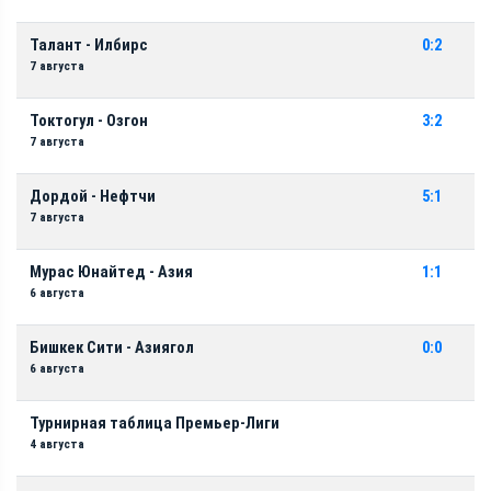
Талант - Илбирс
0:2
7 августа
Токтогул - Озгон
3:2
7 августа
Дордой - Нефтчи
5:1
7 августа
Мурас Юнайтед - Азия
1:1
6 августа
Бишкек Сити - Азиягол
0:0
6 августа
Турнирная таблица Премьер-Лиги
4 августа