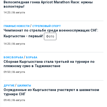
Велосипедная гонка Apricot Marathon Race: нужны
волонтеры!
14:25
|
06 августа
/
ГЛАВНЫЕ НОВОСТИ
СТРЕЛКОВЫЙ СПОРТ
Чемпионат по стрельбе среди военнослужащих СНГ:
Кыргызстан - первый!
Фото
14:25
|
06 августа
/
БОКС/БОРЬБА
БОРЬБА
Сборная Кыргызстана стала третьей на турнире по
пляжному сумо в Таджикистане
09:50
|
06 августа
/
ДРУГИЕ
ШАХМАТЫ
Осужденные из Кыргызстана участвуют в шахматном
турнире СНГ
09:45
|
06 августа