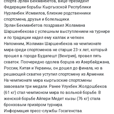
спорта Эрлан Бекманбетов, вице-президент
Федерации борьбы Кыргызской Республики
Нурланбек Исмаилов, близкие родственники
спортсмена, друзья и болельщики.
Эрлан Бекманбетов поздравил Жоламана
Шаршенбекова с успешным выступлением на турнире
и по традиции надел ему калпак и чепкен.
Напомним, Жоламан Шаршенбеков на чемпионате
мира среди спортсменов не старше 23-х лет, который
прошел в городе Будапешт (Венгрия), провел пять
схваток. Поочередно одолев борцов из Азербайджана,
России, Китая и Украины, он дошел до финала, но в
решающей схватке уступил спортсмену из Армении.
На чемпионате мира кыргызские спортсмены
завоевали три медали. Ранее Улукбек Жолдошбеков
(61 кг) стал чемпионом мира по вольной борьбе. В
женской борьбе Айпери Медет кызы (76 кг) стала
бронзовым призёром турнира.
Информация пресс-службы Госагенства.