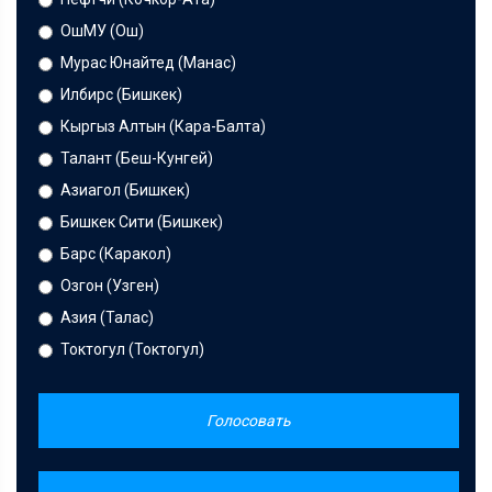
ОшМУ (Ош)
Мурас Юнайтед (Манас)
Илбирс (Бишкек)
Кыргыз Алтын (Кара-Балта)
Талант (Беш-Кунгей)
Азиагол (Бишкек)
Бишкек Сити (Бишкек)
Барс (Каракол)
Озгон (Узген)
Азия (Талас)
Токтогул (Токтогул)
Голосовать