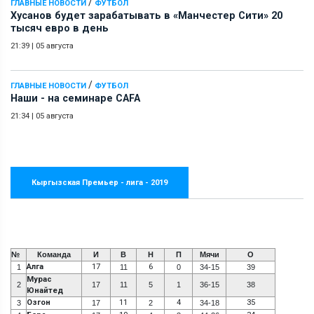
/
ГЛАВНЫЕ НОВОСТИ
ФУТБОЛ
Хусанов будет зарабатывать в «Манчестер Сити» 20
тысяч евро в день
21:39
|
05 августа
/
ГЛАВНЫЕ НОВОСТИ
ФУТБОЛ
Наши - на семинаре СAFA
21:34
|
05 августа
Кыргызская Премьер - лига - 2019
№
Команда
И
В
Н
П
Мячи
О
Алга
17
6
1
11
0
34-15
39
Мурас
2
17
11
5
1
36-15
38
Юнайтед
Озгон
11
4
35
3
17
2
34-18