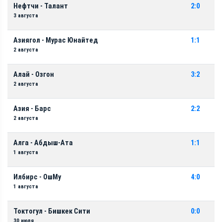
Нефтчи - Талант
2:0
3 августа
Азиягол - Мурас Юнайтед
1:1
2 августа
Алай - Озгон
3:2
2 августа
Азия - Барс
2:2
2 августа
Алга - Абдыш-Ата
1:1
1 августа
Илбирс - ОшМу
4:0
1 августа
Токтогул - Бишкек Сити
0:0
30 июля