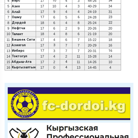
Барс
10
34
4
17
4
3
44-26
5
Азия
17
10
4
3
40-29
34
6
Алай
17
9
4
4
24-19
31
Ошму
17
6
23
7
6
5
24-28
Дордой
22
8
18
6
4
8
25-24
Нефтчи
9
17
6
2
9
20-26
20
10
Талант
18
4
8
6
21-19
20
Бишкек Сити
11
17
4
6
7
15-22
18
Азиягол
3
12
17
7
7
20-29
16
Илбирс
17
16
13
3
7
7
20-31
Токтогул
14
17
4
2
11
15-28
14
Абдыш-Ата
4
15
17
2
11
14-26
10
Кыргызалтын
4
16
17
0
13
14-45
4