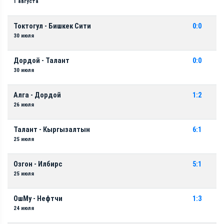
1 августа
Токтогул - Бишкек Сити
0:0
30 июля
Дордой - Талант
0:0
30 июля
Алга - Дордой
1:2
26 июля
Талант - Кыргызалтын
6:1
25 июля
Озгон - Илбирс
5:1
25 июля
ОшМу - Нефтчи
1:3
24 июля