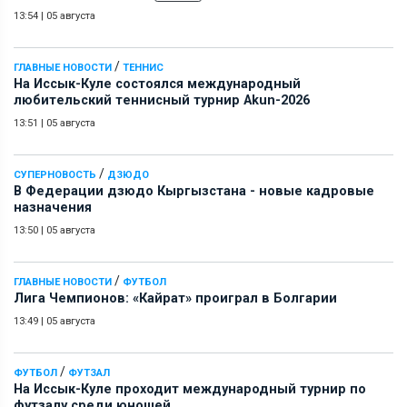
13:54
|
05 августа
/
ГЛАВНЫЕ НОВОСТИ
ТЕННИС
На Иссык-Куле состоялся международный
любительский теннисный турнир Akun-2026
13:51
|
05 августа
/
СУПЕРНОВОСТЬ
ДЗЮДО
В Федерации дзюдо Кыргызстана - новые кадровые
назначения
13:50
|
05 августа
/
ГЛАВНЫЕ НОВОСТИ
ФУТБОЛ
Лига Чемпионов: «Кайрат» проиграл в Болгарии
13:49
|
05 августа
/
ФУТБОЛ
ФУТЗАЛ
На Иссык-Куле проходит международный турнир по
футзалу среди юношей