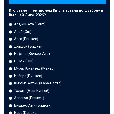
Кто станет чемпионом Кыргызстана по футболу в
Высшей Лиге-2026?
Абдыш-Ата (Кант)
Алай (Ош)
Алга (Бишкек)
Дордой (Бишкек)
Нефтчи (Кочкор-Ата)
ОшМУ (Ош)
Мурас Юнайтед (Манас)
Илбирс (Бишкек)
Кыргыз Алтын (Кара-Балта)
Талант (Беш-Кунгей)
Азиагол (Бишкек)
Бишкек Сити (Бишкек)
Барс (Каракол)