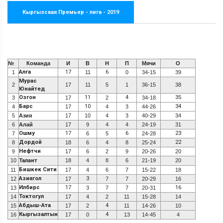
Кыргызская Премьер - лига - 2019
№
Команда
И
В
Н
П
Мячи
О
Алга
17
6
1
11
0
34-15
39
Мурас
2
17
11
5
1
36-15
38
Юнайтед
Озгон
11
4
35
3
17
2
34-18
Барс
10
34
4
17
4
3
44-26
5
Азия
17
10
4
3
40-29
34
6
Алай
17
9
4
4
24-19
31
Ошму
17
6
23
7
6
5
24-28
Дордой
22
8
18
6
4
8
25-24
Нефтчи
9
17
6
2
9
20-26
20
10
Талант
18
4
8
6
21-19
20
Бишкек Сити
11
17
4
6
7
15-22
18
Азиягол
3
12
17
7
7
20-29
16
Илбирс
17
16
13
3
7
7
20-31
Токтогул
14
17
4
2
11
15-28
14
Абдыш-Ата
4
15
17
2
11
14-26
10
Кыргызалтын
4
16
17
0
13
14-45
4