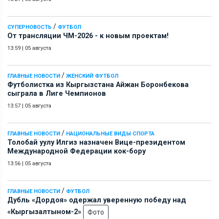
/
СУПЕРНОВОСТЬ
ФУТБОЛ
От трансляции ЧМ-2026 - к новым проектам!
13:59
|
05 августа
/
ГЛАВНЫЕ НОВОСТИ
ЖЕНСКИЙ ФУТБОЛ
Футболистка из Кыргызстана Айжан Боронбекова
сыграла в Лиге Чемпионов
13:57
|
05 августа
/
ГЛАВНЫЕ НОВОСТИ
НАЦИОНАЛЬНЫЕ ВИДЫ СПОРТА
Толобай уулу Илгиз назначен Вице-президентом
Международной Федерации кок-бору
13:56
|
05 августа
/
ГЛАВНЫЕ НОВОСТИ
ФУТБОЛ
Дубль «Дордоя» одержал уверенную победу над
«Кыргызалтыном-2»
Фото