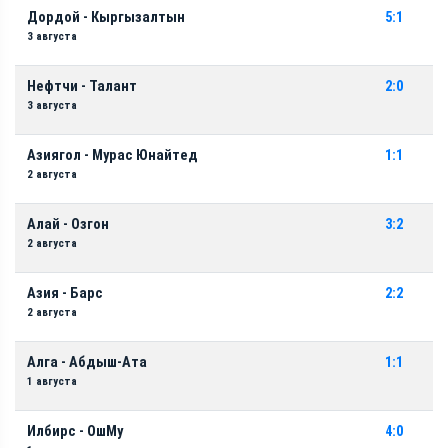
Дордой - Кыргызалтын
5:1
3 августа
Нефтчи - Талант
2:0
3 августа
Азиягол - Мурас Юнайтед
1:1
2 августа
Алай - Озгон
3:2
2 августа
Азия - Барс
2:2
2 августа
Алга - Абдыш-Ата
1:1
1 августа
Илбирс - ОшМу
4:0