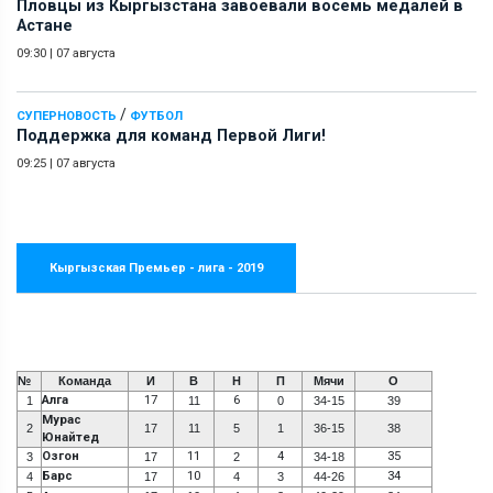
Пловцы из Кыргызстана завоевали восемь медалей в
Астане
09:30
|
07 августа
/
СУПЕРНОВОСТЬ
ФУТБОЛ
Поддержка для команд Первой Лиги!
09:25
|
07 августа
Кыргызская Премьер - лига - 2019
№
Команда
И
В
Н
П
Мячи
О
Алга
17
6
1
11
0
34-15
39
Мурас
2
17
11
5
1
36-15
38
Юнайтед
Озгон
11
4
35
3
17
2
34-18
Барс
10
34
4
17
4
3
44-26