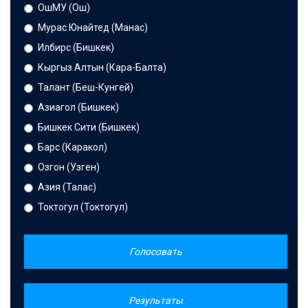
ОшМУ (Ош)
Мурас Юнайтед (Манас)
Илбирс (Бишкек)
Кыргыз Алтын (Кара-Балта)
Талант (Беш-Кунгей)
Азиагол (Бишкек)
Бишкек Сити (Бишкек)
Барс (Каракол)
Озгон (Узген)
Азия (Талас)
Токтогул (Токтогул)
Голосовать
Результаты