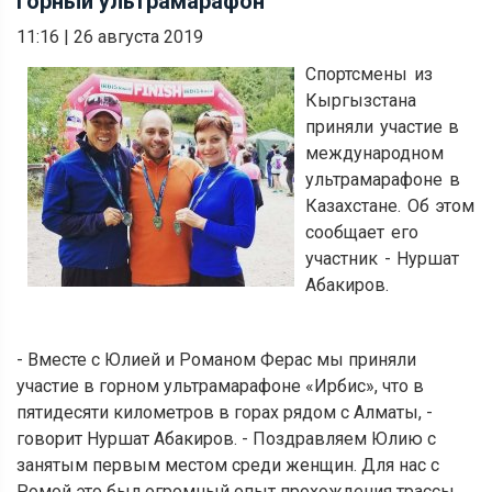
горный ультрамарафон
11:16
|
26 августа 2019
Спортсмены из
Кыргызстана
приняли участие в
международном
ультрамарафоне в
Казахстане. Об этом
сообщает его
участник - Нуршат
Абакиров.
- Вместе с Юлией и Романом Ферас мы приняли
участие в горном ультрамарафоне «Ирбис», что в
пятидесяти километров в горах рядом с Алматы, -
говорит Нуршат Абакиров. - Поздравляем Юлию с
занятым первым местом среди женщин. Для нас с
Ромой это был огромный опыт прохождения трассы