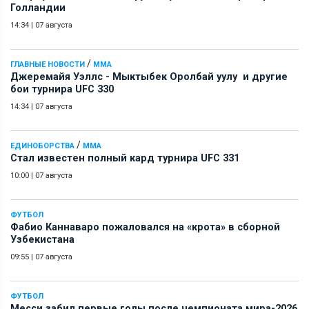
Голландии
14:34
|
07 августа
/
ГЛАВНЫЕ НОВОСТИ
ММА
Джеремайя Уэллс - Мыктыбек Оролбай уулу и другие
бои турнира UFC 330
14:34
|
07 августа
/
ЕДИНОБОРСТВА
ММА
Стал известен полный кард турнира UFC 331
10:00
|
07 августа
ФУТБОЛ
Фабио Каннаваро пожаловался на «крота» в сборной
Узбекистана
09:55
|
07 августа
ФУТБОЛ
Месси забил первые голы после чемпионата мира-2026