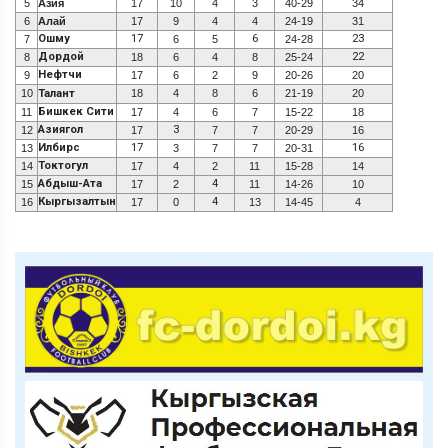
5
Азия
17
10
4
3
40-29
34
6
Алай
17
9
4
4
24-19
31
Ошму
17
6
23
7
6
5
24-28
Дордой
22
8
18
6
4
8
25-24
Нефтчи
9
17
6
2
9
20-26
20
10
Талант
18
4
8
6
21-19
20
Бишкек Сити
11
17
4
6
7
15-22
18
Азиягол
3
12
17
7
7
20-29
16
Илбирс
17
16
13
3
7
7
20-31
Токтогул
14
17
4
2
11
15-28
14
Абдыш-Ата
4
15
17
2
11
14-26
10
Кыргызалтын
4
16
17
0
13
14-45
4