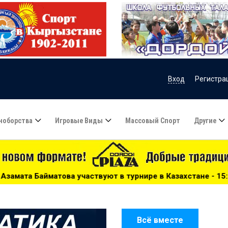
Вход
Регистра
ноборства
Игровые Виды
Массовый Спорт
Другие
уют в турнире в Казахстане - 15:51
***
Сборную Казах
Всё вместе