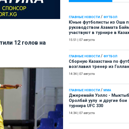
/
ГЛАВНЫЕ НОВОСТИ
ФУТБОЛ
Юные футболисты из Оша 
руководством Азамата Бай
участвуют в турнире в Каза
15:51
|
07 августа
или 12 голов на
/
ГЛАВНЫЕ НОВОСТИ
ФУТБОЛ
Сборную Казахстана по фут
возглавил тренер из Голла
14:34
|
07 августа
/
ГЛАВНЫЕ НОВОСТИ
ММА
Джеремайя Уэллс - Мыкты
Оролбай уулу и другие бои
турнира UFC 330
14:34
|
07 августа