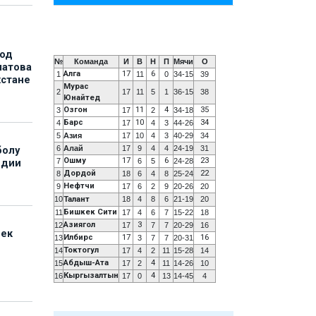
под
№
Команда
И
В
Н
П
Мячи
О
матова
Алга
17
6
1
11
0
34-15
39
хстане
Мурас
2
17
11
5
1
36-15
38
Юнайтед
Озгон
11
4
35
3
17
2
34-18
Барс
10
34
4
17
4
3
44-26
5
Азия
17
10
4
3
40-29
34
6
Алай
17
9
4
4
24-19
31
болу
Ошму
17
6
23
7
6
5
24-28
ндии
Дордой
22
8
18
6
4
8
25-24
Нефтчи
9
17
6
2
9
20-26
20
10
Талант
18
4
8
6
21-19
20
Бишкек Сити
11
17
4
6
7
15-22
18
Азиягол
3
12
17
7
7
20-29
16
бек
Илбирс
17
16
13
3
7
7
20-31
Токтогул
14
17
4
2
11
15-28
14
Абдыш-Ата
4
15
17
2
11
14-26
10
Кыргызалтын
4
16
17
0
13
14-45
4