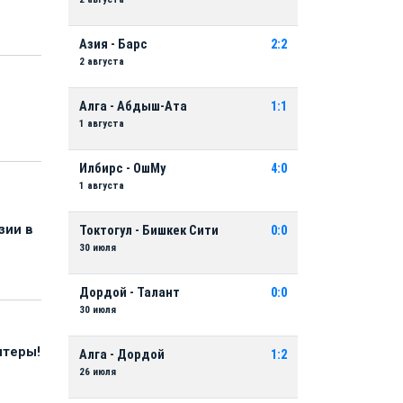
Азия - Барс
2:2
2 августа
Алга - Абдыш-Ата
1:1
1 августа
Илбирс - ОшМу
4:0
1 августа
зии в
Токтогул - Бишкек Сити
0:0
30 июля
Дордой - Талант
0:0
30 июля
нтеры!
Алга - Дордой
1:2
26 июля