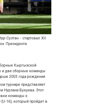
ур-Султан - стартовал ХІІ
ок Президента
 сборные Кыргызской
ы и две сборные команды
тарше 2003 года рождения.
том турнире представляет
м Нурлана Букуева. Этот
овки команды к
 (U-16), который пройдет в