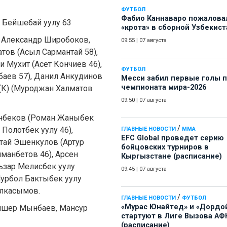
ФУТБОЛ
Фабио Каннаваро пожалова
т Бейшебай уулу 63
«крота» в сборной Узбекист
о, Александр Широбоков,
09:55
|
07 августа
тов (Асыл Сармантай 58),
 Мухит (Асет Кончиев 46),
ФУТБОЛ
баев 57), Данил Анкудинов
Месси забил первые голы 
чемпионата мира-2026
(К) (Муроджан Халматов
09:50
|
07 августа
анбеков (Роман Жаныбек
/
 Полотбек уулу 46),
ГЛАВНЫЕ НОВОСТИ
ММА
EFC Global проведет серию
Атай Эшенкулов (Артур
бойцовских турниров в
йманбетов 46), Арсен
Кыргызстане (расписание)
ьзар Мелисбек уулу
09:45
|
07 августа
Нурбол Бактыбек уулу
ылкасымов.
/
ГЛАВНЫЕ НОВОСТИ
ФУТБОЛ
«Мурас Юнайтед» и «Дордо
лишер Мынбаев, Мансур
стартуют в Лиге Вызова АФ
(расписание)