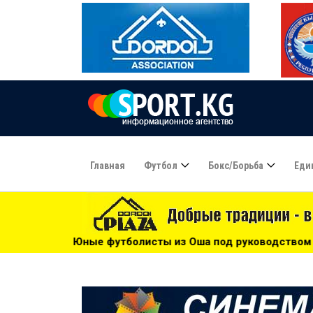
Главная
Футбол
Бокс/борьба
Еди
листы из Оша под руководством Азамата Байматова участв