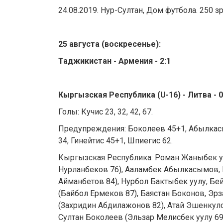
24.08.2019. Нур-Султан, Дом футбола. 250 з
25 августа (воскресенье):
Таджикистан - Армения - 2:1
Кыргызская Республика (U-16) - Литва - 0
Голы: Кучис 23, 32, 42, 67.
Предупреждения: Боколеев 45+1, Абылкас
34, Гинейтис 45+1, Шпиегис 62.
Кыргызская Республика: Роман Жаныбек у
Нурланбеков 76), Ааламбек Абылкасымов, 
Айманбетов 84), Нурбол Бактыбек уулу, Бе
(Байбол Ермеков 87), Баястан Боконов, Эр
(Захридин Абдилажонов 82), Атай Эшенкуло
Султан Боколеев (Эльзар Мелисбек уулу 6