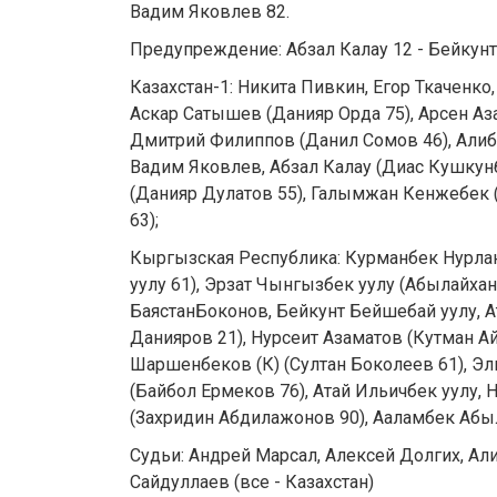
Вадим Яковлев 82.
Предупреждение: Абзал Калау 12 - Бейкун
Казахстан-1: Никита Пивкин, Егор Ткаченк
Аскар Сатышев (Данияр Орда 75), Арсен Аза
Дмитрий Филиппов (Данил Сомов 46), Алиби
Вадим Яковлев, Абзал Калау (Диас Кушкун
(Данияр Дулатов 55), Галымжан Кенжебек 
63);
Кыргызская Республика: Курманбек Нурл
уулу 61), Эрзат Чынгызбек уулу (Абылайхан
БаястанБоконов, Бейкунт Бейшебай уулу, 
Данияров 21), Нурсеит Азаматов (Кутман А
Шаршенбеков (К) (Султан Боколеев 61), Эл
(Байбол Ермеков 76), Атай Ильичбек уулу, 
(Захридин Абдилажонов 90), Ааламбек Аб
Судьи: Андрей Марсал, Алексей Долгих, А
Сайдуллаев (все - Казахстан)