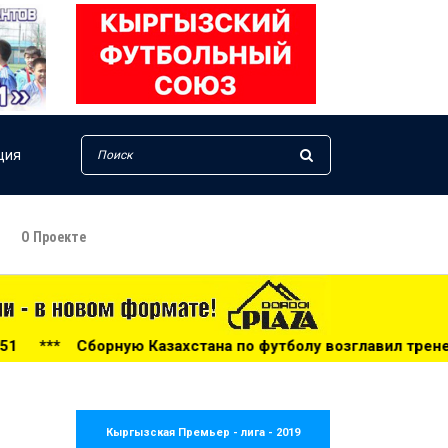
ция
О Проекте
стана по футболу возглавил тренер из Голландии - 14:34
Кыргызская Премьер - лига - 2019