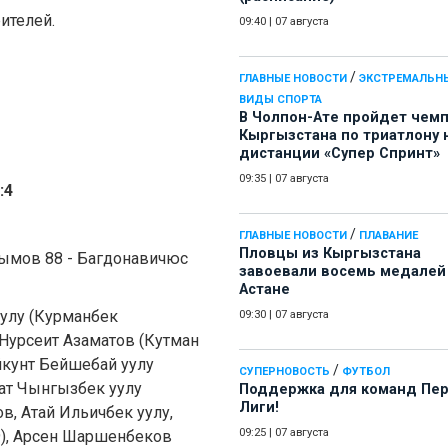
рителей.
09:40
|
07 августа
/
ГЛАВНЫЕ НОВОСТИ
ЭКСТРЕМАЛЬН
ВИДЫ СПОРТА
В Чолпон-Ате пройдет чем
Кыргызстана по триатлону 
дистанции «Супер Спринт»
09:35
|
07 августа
:4
/
ГЛАВНЫЕ НОВОСТИ
ПЛАВАНИЕ
Пловцы из Кыргызстана
ымов 88 - Багдонавичюс
завоевали восемь медалей
Астане
улу (Курманбек
09:30
|
07 августа
Нурсеит Азаматов (Кутман
йкунт Бейшебай уулу
/
СУПЕРНОВОСТЬ
ФУТБОЛ
зат Чынгызбек уулу
Поддержка для команд Пе
Лиги!
в, Атай Ильичбек уулу,
09:25
|
07 августа
9), Арсен Шаршенбеков