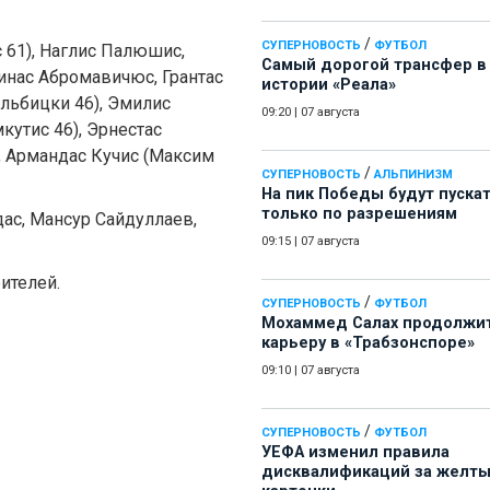
/
СУПЕРНОВОСТЬ
ФУТБОЛ
61), Наглис Палюшис,
Самый дорогой трансфер в
инас Абромавичюс, Грантас
истории «Реала»
льбицки 46), Эмилис
09:20
|
07 августа
кутис 46), Эрнестас
, Армандас Кучис (Максим
/
СУПЕРНОВОСТЬ
АЛЬПИНИЗМ
На пик Победы будут пуска
только по разрешениям
ас, Мансур Сайдуллаев,
09:15
|
07 августа
рителей.
/
СУПЕРНОВОСТЬ
ФУТБОЛ
Мохаммед Салах продолжи
карьеру в «Трабзонспоре»
09:10
|
07 августа
/
СУПЕРНОВОСТЬ
ФУТБОЛ
УЕФА изменил правила
дисквалификаций за желт