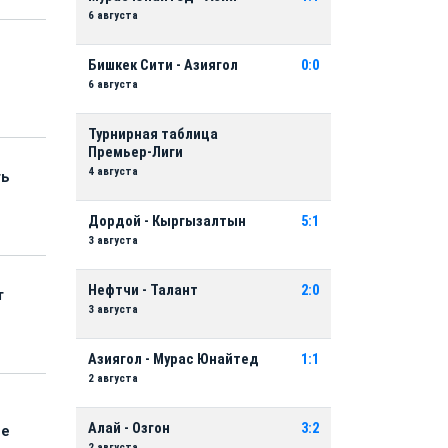
6 августа
Бишкек Сити - Азиягол
0:0
6 августа
Турнирная таблица
Премьер-Лиги
4 августа
ть
Дордой - Кыргызалтын
5:1
3 августа
Нефтчи - Талант
2:0
т
3 августа
Азиягол - Мурас Юнайтед
1:1
2 августа
Алай - Озгон
3:2
ые
2 августа