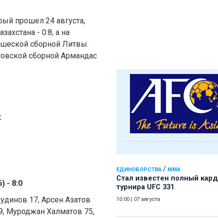
рый прошел 24 августа,
ахстана - 0:8, а на
ошеской сборной Литвы.
овской сборной Армандас
:
/
ЕДИНОБОРСТВА
ММА
Стал известен полный кард
 - 8:0
турнира UFC 331
удинов 17, Арсен Азатов
10:00
|
07 августа
9, Муроджан Халматов 75,