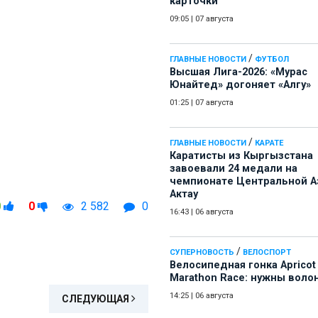
карточки
09:05
|
07 августа
/
ГЛАВНЫЕ НОВОСТИ
ФУТБОЛ
Высшая Лига-2026: «Мурас
Юнайтед» догоняет «Алгу»
01:25
|
07 августа
/
ГЛАВНЫЕ НОВОСТИ
КАРАТЕ
Каратисты из Кыргызстана
завоевали 24 медали на
чемпионате Центральной А
Актау
0
0
2 582
0
16:43
|
06 августа
/
СУПЕРНОВОСТЬ
ВЕЛОСПОРТ
Велосипедная гонка Apricot
Marathon Race: нужны воло
14:25
|
06 августа
СЛЕДУЮЩАЯ