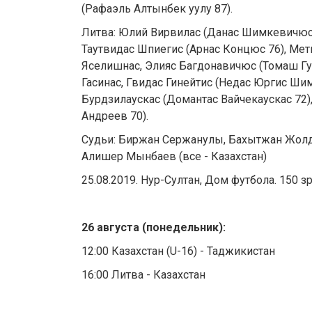
(Рафаэль Алтынбек уулу 87).
Литва: Юлий Вирвилас (Данас Шимкевичюс 
Таутвидас Шпиегис (Арнас Концюс 76), Мет
Яселишнас, Элияс Багдонавичюс (Томаш Гу
Гасинас, Гвидас Гинейтис (Недас Юргис Шим
Бурдзилаускас (Домантас Вайчекаускас 72)
Андреев 70).
Судьи: Биржан Сержанулы, Бахытжан Жолд
Алишер Мынбаев (все - Казахстан)
25.08.2019. Нур-Султан, Дом футбола. 150 з
26 августа (понедельник):
12:00 Казахстан (U-16) - Таджикистан
16:00 Литва - Казахстан