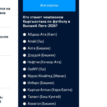
Все опросы
лся на
ана
Кто станет чемпионом
Кыргызстана по футболу в
Высшей Лиге-2026?
Абдыш-Ата (Кант)
после
Алай (Ош)
Алга (Бишкек)
Дордой (Бишкек)
Нефтчи (Кочкор-Ата)
ОшМУ (Ош)
Мурас Юнайтед (Манас)
Илбирс (Бишкек)
Кыргыз Алтын (Кара-Балта)
Талант (Беш-Кунгей)
й»
К
Азиагол (Бишкек)