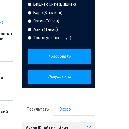
Бишкек Сити (Бишкек)
Барс (Каракол)
Озгон (Узген)
ЫЕ
Азия (Талас)
пионат
Токтогул (Токтогул)
на
Голосовать
Результаты
 в
Результаты
Скоро
рвой
Мурас Юнайтед - Азия
1:1