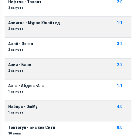
Нефтчи - Талант
2:0
3 августа
Азиягол - Мурас Юнайтед
1:1
2 августа
Алай - Озгон
3:2
2 августа
Азия - Барс
2:2
2 августа
Алга - Абдыш-Ата
1:1
1 августа
Илбирс - ОшМу
4:0
1 августа
Токтогул - Бишкек Сити
0:0
30 июля