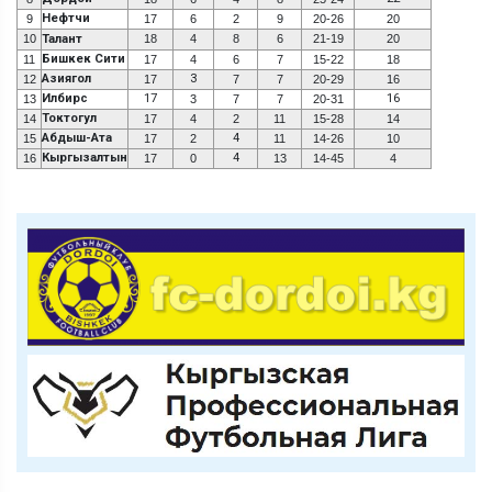
Нефтчи
9
17
6
2
9
20-26
20
10
Талант
18
4
8
6
21-19
20
Бишкек Сити
11
17
4
6
7
15-22
18
Азиягол
3
12
17
7
7
20-29
16
Илбирс
17
16
13
3
7
7
20-31
Токтогул
14
17
4
2
11
15-28
14
Абдыш-Ата
4
15
17
2
11
14-26
10
Кыргызалтын
4
16
17
0
13
14-45
4