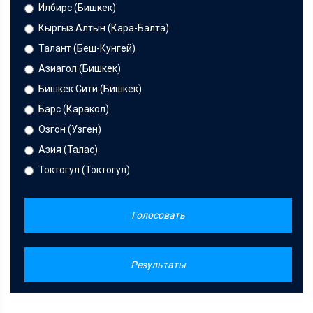
Илбирс (Бишкек)
Кыргыз Алтын (Кара-Балта)
Талант (Беш-Кунгей)
Азиагол (Бишкек)
Бишкек Сити (Бишкек)
Барс (Каракол)
Озгон (Узген)
Азия (Талас)
Токтогул (Токтогул)
Голосовать
Результаты