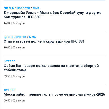
/
ГЛАВНЫЕ НОВОСТИ
ММА
Джеремайя Уэллс - Мыктыбек Оролбай уулу и другие
бои турнира UFC 330
14:34
|
07 августа
/
ЕДИНОБОРСТВА
ММА
Стал известен полный кард турнира UFC 331
10:00
|
07 августа
ФУТБОЛ
Фабио Каннаваро пожаловался на «крота» в сборной
Узбекистана
09:55
|
07 августа
ФУТБОЛ
Месси забил первые голы после чемпионата мира-2026
09:50
|
07 августа