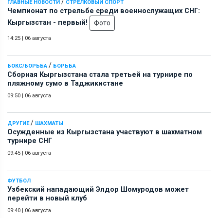
/
ГЛАВНЫЕ НОВОСТИ
СТРЕЛКОВЫЙ СПОРТ
Чемпионат по стрельбе среди военнослужащих СНГ:
Кыргызстан - первый!
Фото
14:25
|
06 августа
/
БОКС/БОРЬБА
БОРЬБА
Сборная Кыргызстана стала третьей на турнире по
пляжному сумо в Таджикистане
09:50
|
06 августа
/
ДРУГИЕ
ШАХМАТЫ
Осужденные из Кыргызстана участвуют в шахматном
турнире СНГ
09:45
|
06 августа
ФУТБОЛ
Узбекский нападающий Элдор Шомуродов может
перейти в новый клуб
09:40
|
06 августа