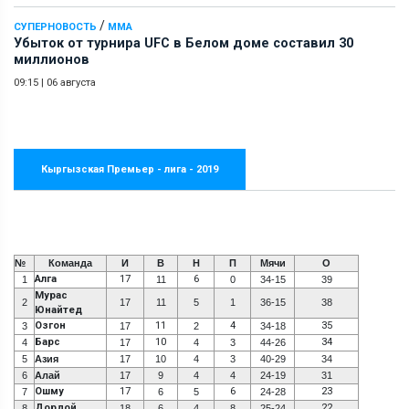
/
СУПЕРНОВОСТЬ
ММА
Убыток от турнира UFC в Белом доме составил 30
миллионов
09:15
|
06 августа
Кыргызская Премьер - лига - 2019
№
Команда
И
В
Н
П
Мячи
О
Алга
17
6
1
11
0
34-15
39
Мурас
2
17
11
5
1
36-15
38
Юнайтед
Озгон
11
4
35
3
17
2
34-18
Барс
10
34
4
17
4
3
44-26
5
Азия
17
10
4
3
40-29
34
6
Алай
17
9
4
4
24-19
31
Ошму
17
6
23
7
6
5
24-28
Дордой
22
8
18
6
4
8
25-24