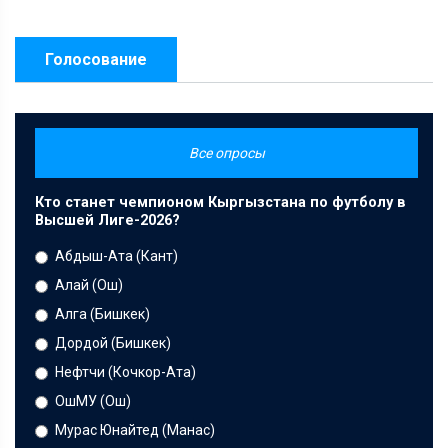
Голосование
Все опросы
Кто станет чемпионом Кыргызстана по футболу в
Высшей Лиге-2026?
Абдыш-Ата (Кант)
Алай (Ош)
Алга (Бишкек)
Дордой (Бишкек)
Нефтчи (Кочкор-Ата)
ОшМУ (Ош)
Мурас Юнайтед (Манас)