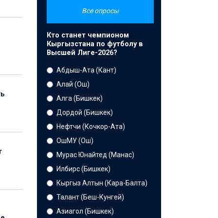
Все опросы
Кто станет чемпионом
Кыргызстана по футболу в
Высшей Лиге-2026?
Абдыш-Ата (Кант)
Алай (Ош)
ть
Алга (Бишкек)
Дордой (Бишкек)
Нефтчи (Кочкор-Ата)
ОшМУ (Ош)
т
Мурас Юнайтед (Манас)
Илбирс (Бишкек)
Кыргыз Алтын (Кара-Балта)
Талант (Беш-Кунгей)
Азиагол (Бишкек)
ые