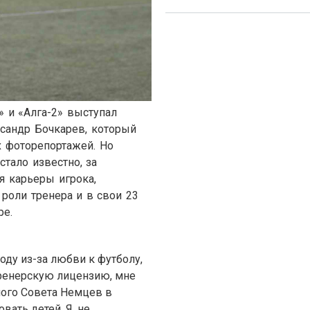
»
и
«
Алга-2
»
выступал
сандр Бочкарев, который
х фоторепортажей. Но
стало известно, за
я карьеры игрока,
роли тренера и в свои 23
ре.
году из-за любви к футболу,
тренерскую лицензию, мне
ного Совета Немцев в
вать детей. Я, не