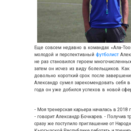
Еще совсем недавно в командах
«
Ала-Тоо
молодой и перспективный
футболист
Алек
не раз становился героем многочисленны
затем он исчез из виду болельщиков. Как 
довольно короткий срок после завершени
Александр сумел зарекомендовать себя в 
года он уже добился успехов в новой сфе
- Моя тренерская карьера началась в 2018 
- говорит Александр Бочкарев. - Получив 
сразу же поступило приглашение от Народ
Кыргызской Республике работать и трениро