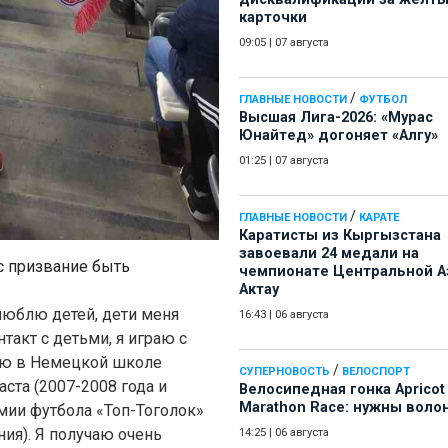
карточки
09:05
|
07 августа
/
ГЛАВНЫЕ НОВОСТИ
ФУТБОЛ
Высшая Лига-2026: «Мурас
Юнайтед» догоняет «Алгу»
01:25
|
07 августа
/
ГЛАВНЫЕ НОВОСТИ
КАРАТЕ
Каратисты из Кыргызстана
завоевали 24 медали на
ас призвание быть
чемпионате Центральной А
Актау
 люблю детей, дети меня
16:43
|
06 августа
такт с детьми, я играю с
таю в Немецкой школе
/
СУПЕРНОВОСТЬ
ВЕЛОСПОРТ
ста (2007-2008 года и
Велосипедная гонка Apricot
Marathon Race: нужны воло
емии футбола «Топ-Тоголок»
ния). Я получаю очень
14:25
|
06 августа