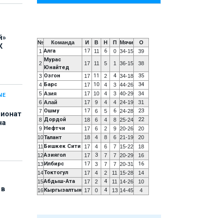
й»
№
Команда
И
В
Н
П
Мячи
О
К
Алга
17
6
1
11
0
34-15
39
Мурас
2
17
11
5
1
36-15
38
Юнайтед
Озгон
11
4
35
3
17
2
34-18
Барс
10
34
4
17
4
3
44-26
5
Азия
17
10
4
3
40-29
34
ЫЕ
6
Алай
17
9
4
4
24-19
31
Ошму
17
6
23
7
6
5
24-28
пионат
Дордой
22
8
18
6
4
8
25-24
на
Нефтчи
9
17
6
2
9
20-26
20
10
Талант
18
4
8
6
21-19
20
Бишкек Сити
11
17
4
6
7
15-22
18
Азиягол
3
12
17
7
7
20-29
16
Илбирс
17
16
13
3
7
7
20-31
Токтогул
14
17
4
2
11
15-28
14
Абдыш-Ата
4
15
17
2
11
14-26
10
 в
Кыргызалтын
4
16
17
0
13
14-45
4