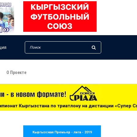
ция
О Проекте
ону на дистанции «Супер Спринт» - 09:35
***
Пловцы и
Кыргызская Премьер - лига - 2019