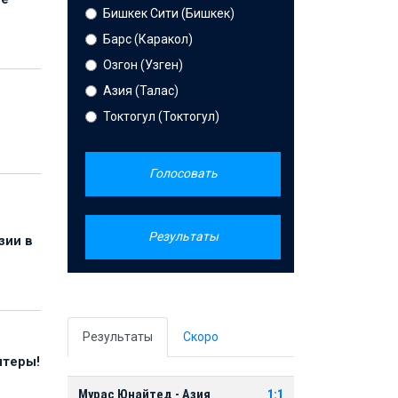
Бишкек Сити (Бишкек)
Барс (Каракол)
Озгон (Узген)
Азия (Талас)
Токтогул (Токтогул)
Голосовать
Результаты
зии в
Результаты
Скоро
нтеры!
Мурас Юнайтед - Азия
1:1