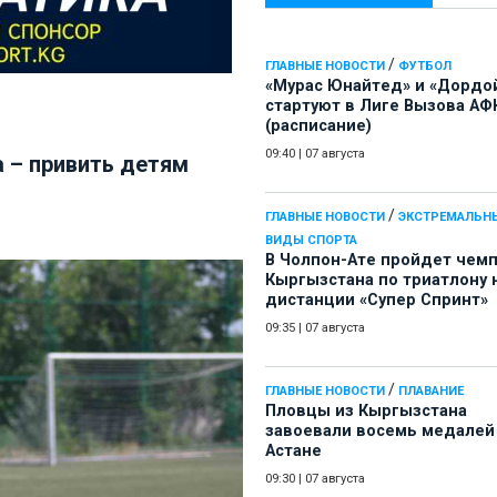
/
ГЛАВНЫЕ НОВОСТИ
ФУТБОЛ
«Мурас Юнайтед» и «Дордо
стартуют в Лиге Вызова АФ
(расписание)
09:40
|
07 августа
 – привить детям
/
ГЛАВНЫЕ НОВОСТИ
ЭКСТРЕМАЛЬН
ВИДЫ СПОРТА
В Чолпон-Ате пройдет чем
Кыргызстана по триатлону 
дистанции «Супер Спринт»
09:35
|
07 августа
/
ГЛАВНЫЕ НОВОСТИ
ПЛАВАНИЕ
Пловцы из Кыргызстана
завоевали восемь медалей
Астане
09:30
|
07 августа