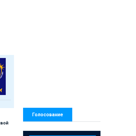
Голосование
рвой