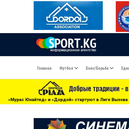
Главная
Футбол
Бокс/борьба
Еди
й» стартуют в Лиге Вызова АФК (расписание) - 09:40
*