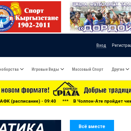
Вход
Регистра
ноборства
Игровые Виды
Массовый Спорт
Другие
**
В Чолпон-Ате пройдет чемпионат Кыргызстана по триатл
Всё вместе