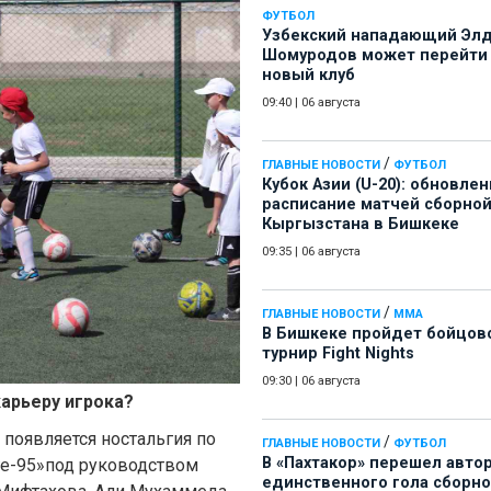
ФУТБОЛ
Узбекский нападающий Эл
Шомуродов может перейти
новый клуб
09:40
|
06 августа
/
ГЛАВНЫЕ НОВОСТИ
ФУТБОЛ
Кубок Азии (U-20): обновле
расписание матчей сборно
Кыргызстана в Бишкеке
09:35
|
06 августа
/
ГЛАВНЫЕ НОВОСТИ
ММА
В Бишкеке пройдет бойцов
турнир Fight Nights
09:30
|
06 августа
карьеру игрока?
 появляется ностальгия по
/
ГЛАВНЫЕ НОВОСТИ
ФУТБОЛ
В «Пахтакор» перешел авто
ге-95»под руководством
единственного гола сборн