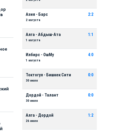
дор
Азия - Барс
2:2
 в
2 августа
Алга - Абдыш-Ата
1:1
1 августа
нное
й
Илбирс - ОшМу
4:0
1 августа
Токтогул - Бишкек Сити
0:0
30 июля
ский
Дордой - Талант
0:0
30 июля
Алга - Дордой
1:2
26 июля
р
ой