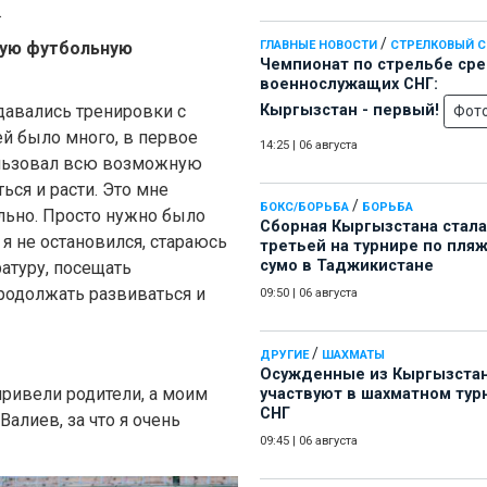
.
/
гую футбольную
ГЛАВНЫЕ НОВОСТИ
СТРЕЛКОВЫЙ 
Чемпионат по стрельбе ср
военнослужащих СНГ:
 давались тренировки с
Кыргызстан - первый!
Фот
й было много, в первое
14:25
|
06 августа
ользовал всю возможную
ься и расти. Это мне
/
БОКС/БОРЬБА
БОРЬБА
ельно. Просто нужно было
Сборная Кыргызстана стала
 я не остановился, стараюсь
третьей на турнире по пля
сумо в Таджикистане
атуру, посещать
родолжать развиваться и
09:50
|
06 августа
/
ДРУГИЕ
ШАХМАТЫ
Осужденные из Кыргызста
 привели родители, а моим
участвуют в шахматном тур
СНГ
алиев, за что я очень
09:45
|
06 августа