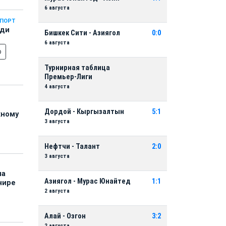
6 августа
СПОРТ
еди
Бишкек Сити - Азиягол
0:0
6 августа
о
Турнирная таблица
Премьер-Лиги
4 августа
Дордой - Кыргызалтын
5:1
жному
3 августа
Нефтчи - Талант
2:0
3 августа
на
Азиягол - Мурас Юнайтед
1:1
нире
2 августа
Алай - Озгон
3:2
2 августа