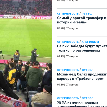
09:25
|
07 августа
/
СУПЕРНОВОСТЬ
ФУТБОЛ
Самый дорогой трансфер в
истории «Реала»
09:20
|
07 августа
/
СУПЕРНОВОСТЬ
АЛЬПИНИЗМ
На пик Победы будут пуска
только по разрешениям
09:15
|
07 августа
/
СУПЕРНОВОСТЬ
ФУТБОЛ
Мохаммед Салах продолжи
карьеру в «Трабзонспоре»
09:10
|
07 августа
/
СУПЕРНОВОСТЬ
ФУТБОЛ
УЕФА изменил правила
дисквалификаций за желт