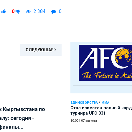
0
0
2 384
0
СЛЕДУЮЩАЯ
/
ЕДИНОБОРСТВА
ММА
Стал известен полный кард
к Кыргызстана по
турнира UFC 331
лу: сегодня -
10:00
|
07 августа
финалы...