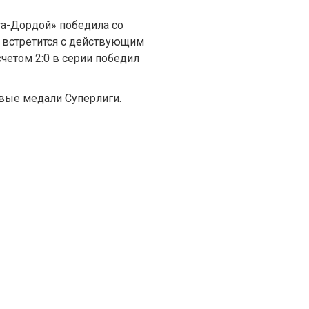
га-Дордой» победила со
е встретится с действующим
четом 2:0 в серии победил
овые медали Суперлиги.