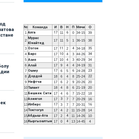
под
№
Команда
И
В
Н
П
Мячи
О
матова
Алга
17
6
1
11
0
34-15
39
хстане
Мурас
2
17
11
5
1
36-15
38
Юнайтед
Озгон
11
4
35
3
17
2
34-18
Барс
10
34
4
17
4
3
44-26
5
Азия
17
10
4
3
40-29
34
6
Алай
17
9
4
4
24-19
31
болу
Ошму
17
6
23
7
6
5
24-28
ндии
Дордой
22
8
18
6
4
8
25-24
Нефтчи
9
17
6
2
9
20-26
20
10
Талант
18
4
8
6
21-19
20
Бишкек Сити
11
17
4
6
7
15-22
18
Азиягол
3
12
17
7
7
20-29
16
бек
Илбирс
17
16
13
3
7
7
20-31
Токтогул
14
17
4
2
11
15-28
14
Абдыш-Ата
4
15
17
2
11
14-26
10
Кыргызалтын
4
16
17
0
13
14-45
4