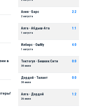
Азия - Барс
2:2
2 августа
Алга - Абдыш-Ата
1:1
1 августа
Илбирс - ОшМу
4:0
1 августа
зии в
Токтогул - Бишкек Сити
0:0
30 июля
Дордой - Талант
0:0
30 июля
нтеры!
Алга - Дордой
1:2
26 июля