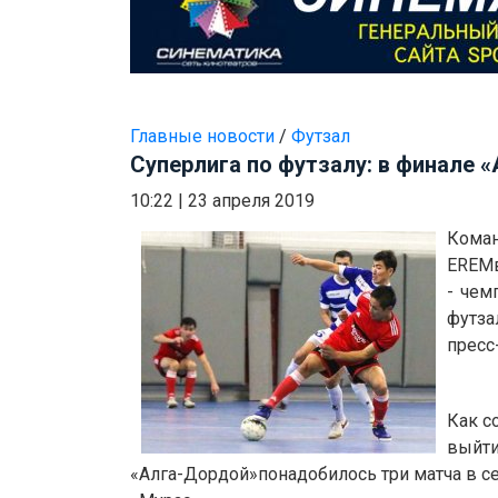
Главные новости
/
Футзал
Суперлига по футзалу: в финале 
10:22
|
23 апреля 2019
Кома
EREM
- чем
футза
пресс
Как с
выйти
«Алга-Дордой»понадобилось три матча в се