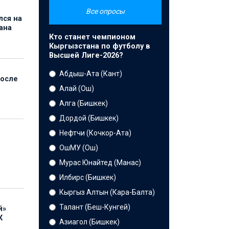
Все опросы
лся на
ана
Кто станет чемпионом
Кыргызстана по футболу в
Высшей Лиге-2026?
Абдыш-Ата (Кант)
после
Алай (Ош)
Алга (Бишкек)
Дордой (Бишкек)
Нефтчи (Кочкор-Ата)
ОшМУ (Ош)
Мурас Юнайтед (Манас)
Илбирс (Бишкек)
Кыргыз Алтын (Кара-Балта)
Талант (Беш-Кунгей)
й»
К
Азиагол (Бишкек)