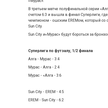
«Мурас».
В третьем матче полуфинальной серии «Ал
счетом 6:3 и вышла в финал Суперлиги, гд
чемпионом - ошским EREMом, который со с
Sun City.
Sun City и«Мурас» будут бороться за бронз
Суперлига по футзалу, 1/2 финала
Алга - Мурас - 3:4
Мурас - Алга - 2:4
Мурас - «Алга - 3:6
Sun City - EREM - 4:5
EREM - Sun City - 6:2