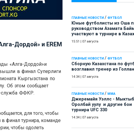
/
ГЛАВНЫЕ НОВОСТИ
ФУТБОЛ
Юные футболисты из Оша 
руководством Азамата Бай
участвуют в турнире в Каза
15:51
|
07 августа
«Алга-Дордой» и EREM
/
ГЛАВНЫЕ НОВОСТИ
ФУТБОЛ
нды
«
Алга-Дордой
»
и
Сборную Казахстана по фут
возглавил тренер из Голла
вышли в финал Суперлиги
14:34
|
07 августа
пионата Кыргызстана по
лу. Об этом сообщает
-служба ФФКР.
/
ГЛАВНЫЕ НОВОСТИ
ММА
Джеремайя Уэллс - Мыкты
Оролбай уулу и другие бои
турнира UFC 330
ообщается, для того, чтобы
14:34
|
07 августа
 в финал турнира, команде
рии, чтобы одолеть