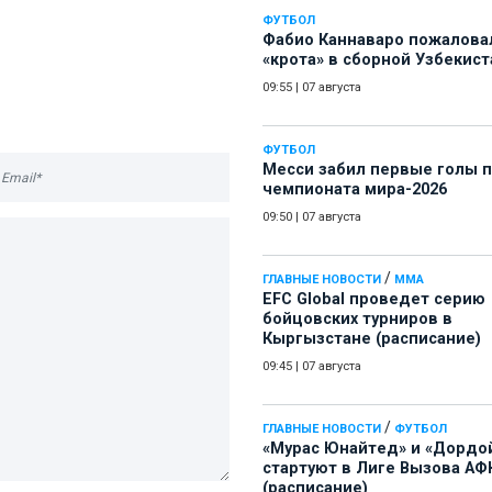
ФУТБОЛ
Фабио Каннаваро пожалова
«крота» в сборной Узбекист
09:55
|
07 августа
ФУТБОЛ
Месси забил первые голы 
чемпионата мира-2026
09:50
|
07 августа
/
ГЛАВНЫЕ НОВОСТИ
ММА
EFC Global проведет серию
бойцовских турниров в
Кыргызстане (расписание)
09:45
|
07 августа
/
ГЛАВНЫЕ НОВОСТИ
ФУТБОЛ
«Мурас Юнайтед» и «Дордо
стартуют в Лиге Вызова АФ
(расписание)