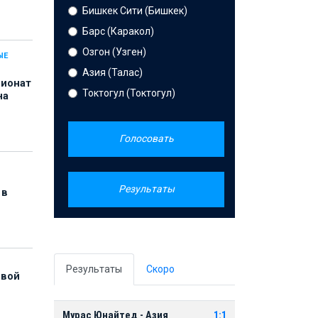
Бишкек Сити (Бишкек)
Барс (Каракол)
Озгон (Узген)
ЫЕ
Азия (Талас)
пионат
Токтогул (Токтогул)
на
Голосовать
Результаты
 в
Результаты
Скоро
рвой
Мурас Юнайтед - Азия
1:1