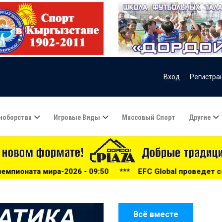
Вход
Регистра
ноборства
Игровые Виды
Массовый Спорт
Другие
- 09:50
***
EFC Global проведет серию бойцовских турн
Всё вместе