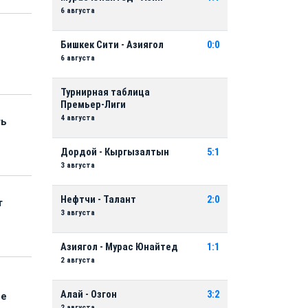
6 августа
Бишкек Сити - Азиягол
0:0
6 августа
Турнирная таблица
Премьер-Лиги
4 августа
ть
Дордой - Кыргызалтын
5:1
3 августа
Нефтчи - Талант
2:0
т
3 августа
Азиягол - Мурас Юнайтед
1:1
2 августа
Алай - Озгон
3:2
ые
2 августа