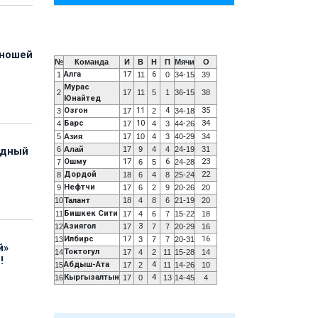
юношей
№
Команда
И
В
Н
П
Мячи
О
Алга
17
6
1
11
0
34-15
39
Мурас
2
17
11
5
1
36-15
38
Юнайтед
Озгон
11
4
35
3
17
2
34-18
Барс
10
34
4
17
4
3
44-26
5
Азия
17
10
4
3
40-29
34
6
Алай
17
9
4
4
24-19
31
адный
Ошму
17
6
23
7
6
5
24-28
Дордой
22
8
18
6
4
8
25-24
Нефтчи
9
17
6
2
9
20-26
20
10
Талант
18
4
8
6
21-19
20
Бишкек Сити
11
17
4
6
7
15-22
18
Азиягол
3
12
17
7
7
20-29
16
Илбирс
17
16
13
3
7
7
20-31
й»
Токтогул
14
17
4
2
11
15-28
14
!
Абдыш-Ата
4
15
17
2
11
14-26
10
Кыргызалтын
4
16
17
0
13
14-45
4