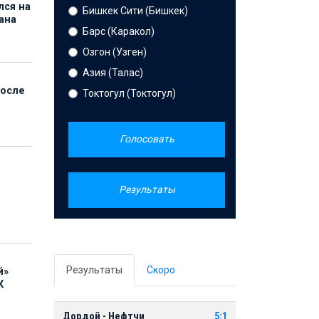
лся на
Бишкек Сити (Бишкек)
ана
Барс (Каракол)
Озгон (Узген)
Азия (Талас)
после
Токтогул (Токтогул)
Голосовать
Результаты
Результаты
Скоро
й»
К
Дордой - Нефтчи
5:1