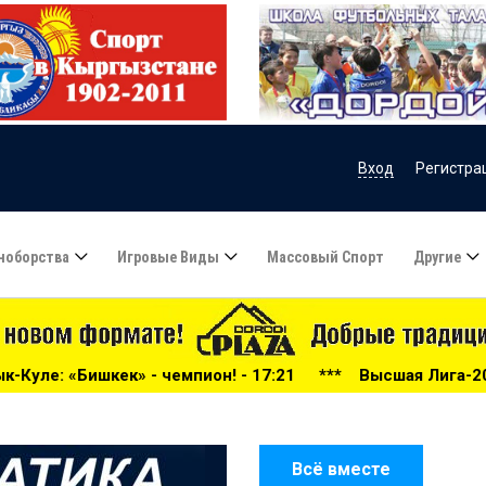
Вход
Регистра
ноборства
Игровые Виды
Массовый Спорт
Другие
он! - 17:21
***
Высшая Лига-2026: беспощадный «Дордо
Всё вместе