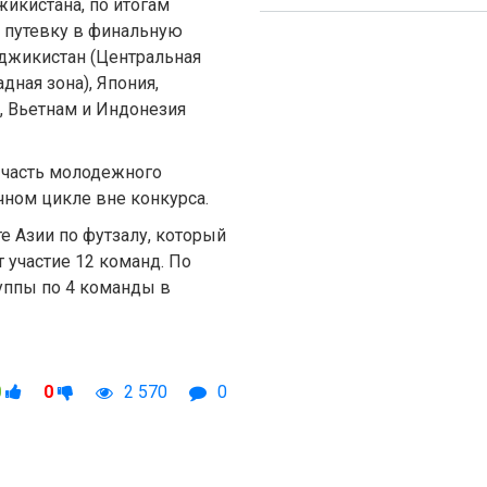
икистана, по итогам
9 путевку в финальную
аджикистан (Центральная
дная зона), Япония,
д, Вьетнам и Индонезия
 часть молодежного
чном цикле вне конкурса.
е Азии по футзалу, который
 участие 12 команд. По
уппы по 4 команды в
0
0
2 570
0