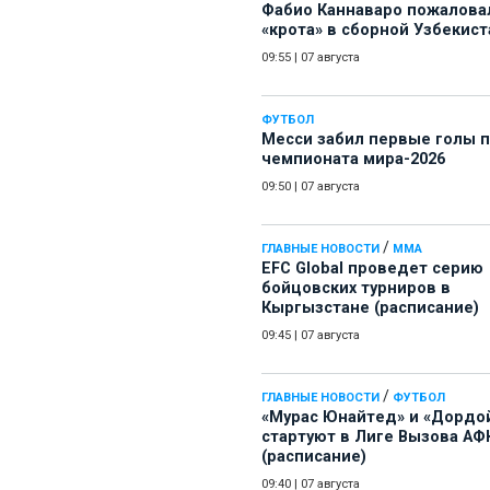
Фабио Каннаваро пожалова
«крота» в сборной Узбекист
09:55
|
07 августа
ФУТБОЛ
Месси забил первые голы 
чемпионата мира-2026
09:50
|
07 августа
/
ГЛАВНЫЕ НОВОСТИ
ММА
EFC Global проведет серию
бойцовских турниров в
Кыргызстане (расписание)
09:45
|
07 августа
/
ГЛАВНЫЕ НОВОСТИ
ФУТБОЛ
«Мурас Юнайтед» и «Дордо
стартуют в Лиге Вызова АФ
(расписание)
09:40
|
07 августа