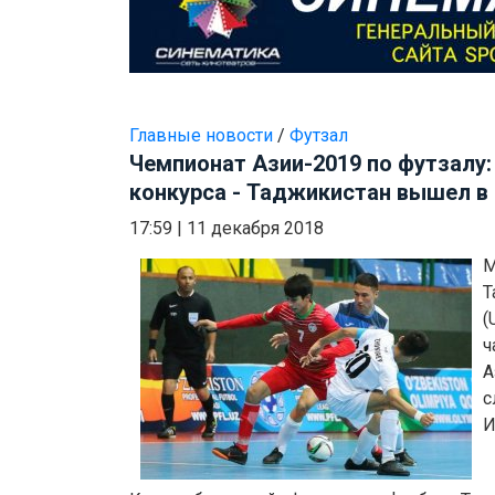
Главные новости
/
Футзал
Чемпионат Азии-2019 по футзалу:
конкурса - Таджикистан вышел в
17:59
|
11 декабря 2018
М
Т
(
ч
А
с
И