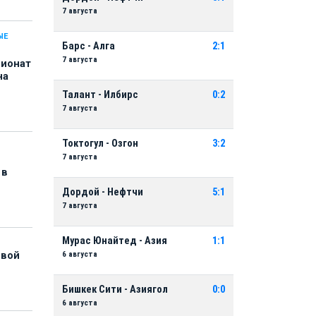
7 августа
ЫЕ
Барс - Алга
2:1
7 августа
пионат
на
Талант - Илбирс
0:2
7 августа
Токтогул - Озгон
3:2
7 августа
 в
Дордой - Нефтчи
5:1
7 августа
Мурас Юнайтед - Азия
1:1
6 августа
рвой
Бишкек Сити - Азиягол
0:0
6 августа