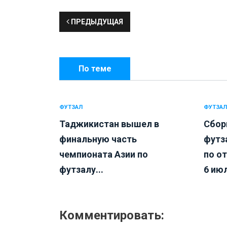
ПРЕДЫДУЩАЯ
По теме
ФУТЗАЛ
ФУТЗАЛ
Таджикистан вышел в
Сбор
финальную часть
футз
чемпионата Азии по
по о
футзалу...
6 июл
Комментировать: