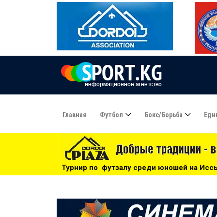
Главная
Футбол
Бокс/борьба
Еди
по футзалу среди юношей на Иссык-Куле: «Бишкек» - чемпи