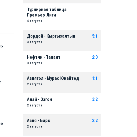
Турнирная таблица
Премьер-Лиги
4 августа
Дордой - Кыргызалтын
5:1
3 августа
ть
Нефтчи - Талант
2:0
3 августа
Азиягол - Мурас Юнайтед
1:1
т
2 августа
Алай - Озгон
3:2
2 августа
Азия - Барс
2:2
ые
2 августа