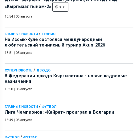
«Кыргызалтыном-2»
Фото
13:54
|
05 августа
/
ГЛАВНЫЕ НОВОСТИ
ТЕННИС
На Иссык-Куле состоялся международный
любительский теннисный турнир Akun-2026
13:51
|
05 августа
/
СУПЕРНОВОСТЬ
ДЗЮДО
В Федерации дзюдо Кыргызстана - новые кадровые
назначения
13:50
|
05 августа
/
ГЛАВНЫЕ НОВОСТИ
ФУТБОЛ
Лига Чемпионов: «Кайрат» проиграл в Болгарии
13:49
|
05 августа
/
ФУТБОЛ
ФУТЗАЛ