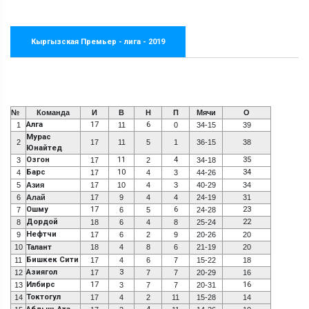
Кыргызская Премьер - лига - 2019
№
Команда
И
В
Н
П
Мячи
О
Алга
17
6
1
11
0
34-15
39
Мурас
2
17
11
5
1
36-15
38
Юнайтед
Озгон
11
4
35
3
17
2
34-18
Барс
10
34
4
17
4
3
44-26
5
Азия
17
10
4
3
40-29
34
6
Алай
17
9
4
4
24-19
31
Ошму
17
6
23
7
6
5
24-28
Дордой
22
8
18
6
4
8
25-24
Нефтчи
9
17
6
2
9
20-26
20
10
Талант
18
4
8
6
21-19
20
Бишкек Сити
11
17
4
6
7
15-22
18
Азиягол
3
12
17
7
7
20-29
16
Илбирс
17
16
13
3
7
7
20-31
Токтогул
14
17
4
2
11
15-28
14