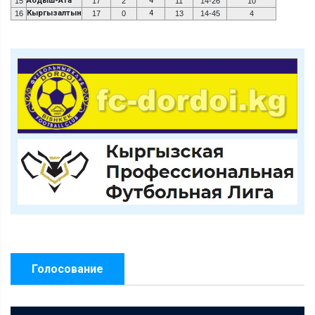
Абдыш-Ата
4
15
17
2
11
14-26
10
Кыргызалтын
4
16
17
0
13
14-45
4
Голосование