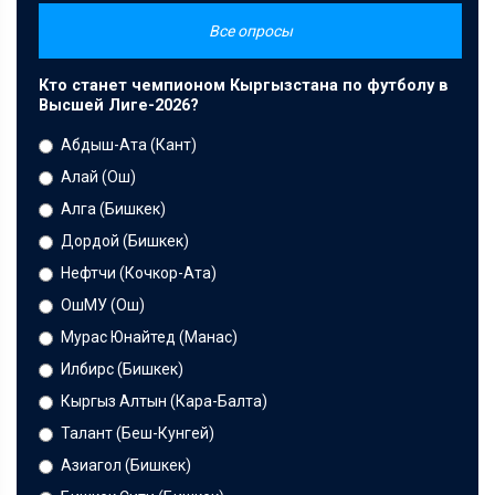
Все опросы
Кто станет чемпионом Кыргызстана по футболу в
Высшей Лиге-2026?
Абдыш-Ата (Кант)
Алай (Ош)
Алга (Бишкек)
Дордой (Бишкек)
Нефтчи (Кочкор-Ата)
ОшМУ (Ош)
Мурас Юнайтед (Манас)
Илбирс (Бишкек)
Кыргыз Алтын (Кара-Балта)
Талант (Беш-Кунгей)
Азиагол (Бишкек)