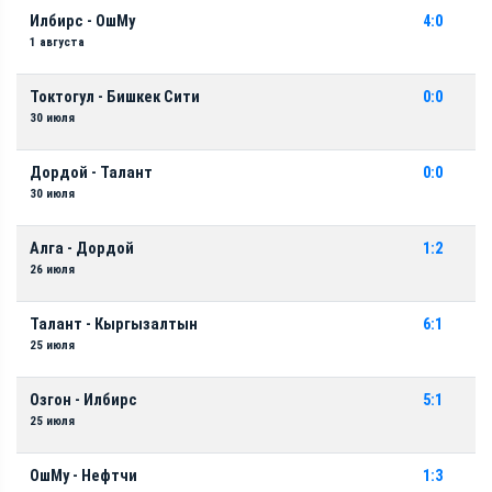
Илбирс - ОшМу
4:0
1 августа
Токтогул - Бишкек Сити
0:0
30 июля
Дордой - Талант
0:0
30 июля
Алга - Дордой
1:2
26 июля
Талант - Кыргызалтын
6:1
25 июля
Озгон - Илбирс
5:1
25 июля
ОшМу - Нефтчи
1:3