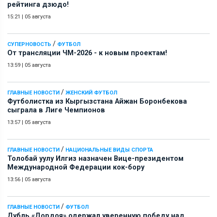
рейтинга дзюдо!
15:21
|
05 августа
/
СУПЕРНОВОСТЬ
ФУТБОЛ
От трансляции ЧМ-2026 - к новым проектам!
13:59
|
05 августа
/
ГЛАВНЫЕ НОВОСТИ
ЖЕНСКИЙ ФУТБОЛ
Футболистка из Кыргызстана Айжан Боронбекова
сыграла в Лиге Чемпионов
13:57
|
05 августа
/
ГЛАВНЫЕ НОВОСТИ
НАЦИОНАЛЬНЫЕ ВИДЫ СПОРТА
Толобай уулу Илгиз назначен Вице-президентом
Международной Федерации кок-бору
13:56
|
05 августа
/
ГЛАВНЫЕ НОВОСТИ
ФУТБОЛ
Дубль «Дордоя» одержал уверенную победу над