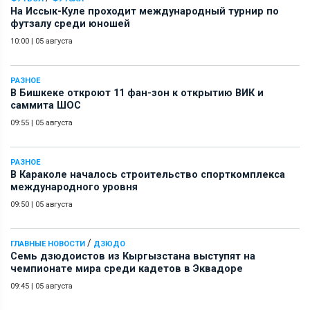
На Иссык-Куле проходит международный турнир по
футзалу среди юношей
10:00
|
05 августа
РАЗНОЕ
В Бишкеке откроют 11 фан-зон к открытию ВИК и
саммита ШОС
09:55
|
05 августа
РАЗНОЕ
В Караколе началось строительство спорткомплекса
международного уровня
09:50
|
05 августа
/
ГЛАВНЫЕ НОВОСТИ
ДЗЮДО
Семь дзюдоистов из Кыргызстана выступят на
чемпионате мира среди кадетов в Эквадоре
09:45
|
05 августа