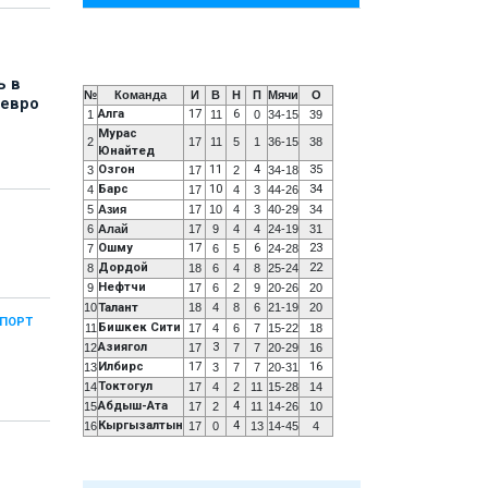
ь в
№
Команда
И
В
Н
П
Мячи
О
 евро
Алга
17
6
1
11
0
34-15
39
Мурас
2
17
11
5
1
36-15
38
Юнайтед
Озгон
11
4
35
3
17
2
34-18
Барс
10
34
4
17
4
3
44-26
5
Азия
17
10
4
3
40-29
34
6
Алай
17
9
4
4
24-19
31
Ошму
17
6
23
7
6
5
24-28
Дордой
22
8
18
6
4
8
25-24
Нефтчи
9
17
6
2
9
20-26
20
10
Талант
18
4
8
6
21-19
20
СПОРТ
Бишкек Сити
11
17
4
6
7
15-22
18
Азиягол
3
12
17
7
7
20-29
16
Илбирс
17
16
13
3
7
7
20-31
Токтогул
14
17
4
2
11
15-28
14
Абдыш-Ата
4
15
17
2
11
14-26
10
Кыргызалтын
4
16
17
0
13
14-45
4