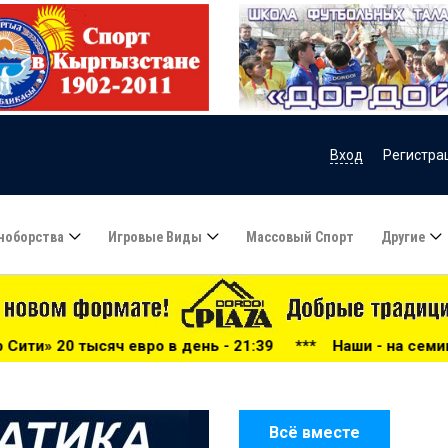
Вход
Регистра
ноборства
Игровые Виды
Массовый Спорт
Другие
нь - 21:39
***
Наши - на семинаре СAFA - 21:34
***
Всё вместе