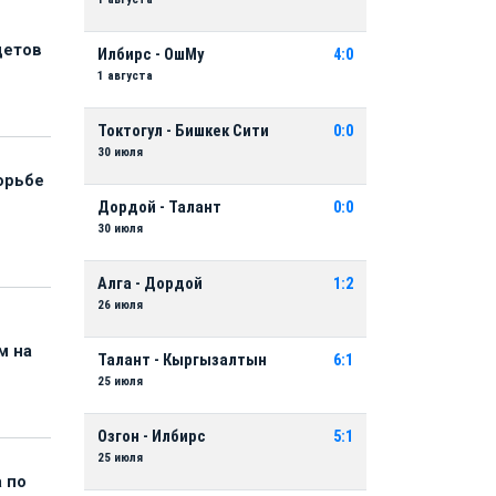
детов
Илбирс - ОшМу
4:0
1 августа
Токтогул - Бишкек Сити
0:0
30 июля
орьбе
Дордой - Талант
0:0
30 июля
Алга - Дордой
1:2
26 июля
м на
Талант - Кыргызалтын
6:1
25 июля
Озгон - Илбирс
5:1
25 июля
 по