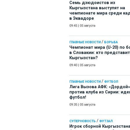
Семь дзюдоистов из
Кыргызстана выступят на
чемпионате мира среди ка
в Эквадоре
09:45
|
05 августа
/
ГЛАВНЫЕ НОВОСТИ
БОРЬБА
Чемпионат мира (U-20) по б
в Словакии: кто представит
Кыргызстан?
09:40
|
05 августа
/
ГЛАВНЫЕ НОВОСТИ
ФУТБОЛ
Лига Вызова АФК: «Дордой»
против клуба из Сирии: иде
футбол!
09:35
|
05 августа
/
СУПЕРНОВОСТЬ
ФУТЗАЛ
Игрок сборной Кыргызстана