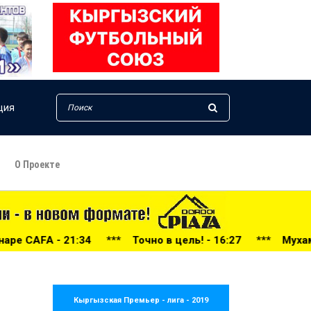
ция
О Проекте
Точно в цель! - 16:27
***
Мухаммедали Ырысдолотов - в 
Кыргызская Премьер - лига - 2019