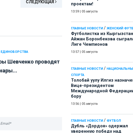
СЛЕДУЮЩАЯ
проектам!
13:59
|
05 августа
/
ГЛАВНЫЕ НОВОСТИ
ЖЕНСКИЙ ФУТ
Футболистка из Кыргызста
Айжан Боронбекова сыграл
Лиге Чемпионов
 ЕДИНОБОРСТВА
13:57
|
05 августа
ры Шевченко проводят
/
ГЛАВНЫЕ НОВОСТИ
НАЦИОНАЛЬНЫ
нары...
СПОРТА
Толобай уулу Илгиз назначе
Вице-президентом
Международной Федерации
бору
13:56
|
05 августа
/
ГЛАВНЫЕ НОВОСТИ
ФУТБОЛ
Дубль «Дордоя» одержал
уверенную победу над