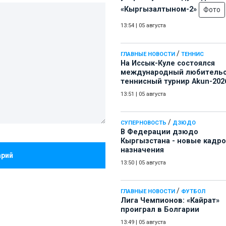
«Кыргызалтыном-2»
Фото
13:54
|
05 августа
/
ГЛАВНЫЕ НОВОСТИ
ТЕННИС
На Иссык-Куле состоялся
международный любитель
теннисный турнир Akun-202
13:51
|
05 августа
/
СУПЕРНОВОСТЬ
ДЗЮДО
В Федерации дзюдо
Кыргызстана - новые кадр
назначения
арий
13:50
|
05 августа
/
ГЛАВНЫЕ НОВОСТИ
ФУТБОЛ
Лига Чемпионов: «Кайрат»
проиграл в Болгарии
13:49
|
05 августа