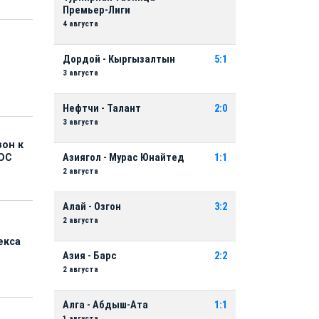
Премьер-Лиги
4 августа
Дордой - Кыргызалтын
5:1
3 августа
Нефтчи - Талант
2:0
3 августа
зон к
Азиягол - Мурас Юнайтед
1:1
ОС
2 августа
Алай - Озгон
3:2
2 августа
екса
Азия - Барс
2:2
2 августа
Алга - Абдыш-Ата
1:1
1 августа