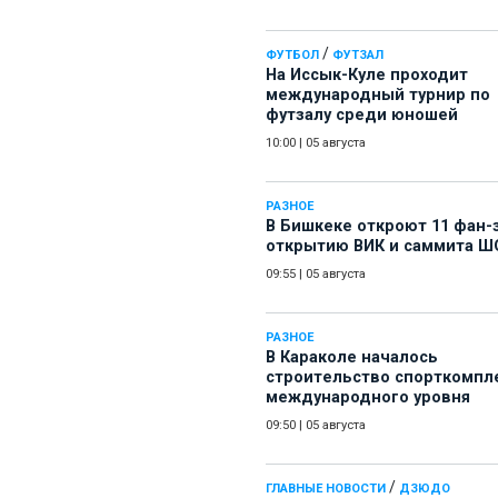
/
ФУТБОЛ
ФУТЗАЛ
На Иссык-Куле проходит
международный турнир по
футзалу среди юношей
10:00
|
05 августа
РАЗНОЕ
В Бишкеке откроют 11 фан-
открытию ВИК и саммита Ш
09:55
|
05 августа
РАЗНОЕ
В Караколе началось
строительство спорткомпл
международного уровня
09:50
|
05 августа
/
ГЛАВНЫЕ НОВОСТИ
ДЗЮДО