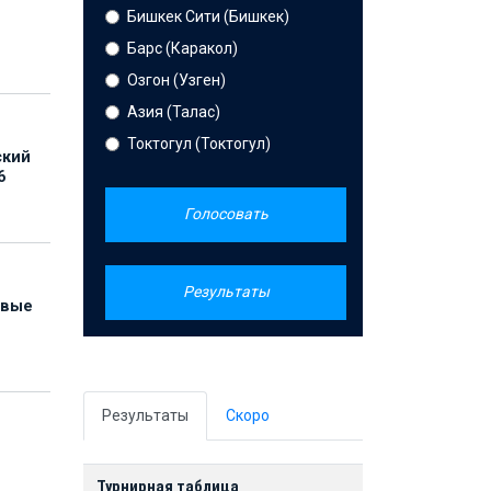
Бишкек Сити (Бишкек)
Барс (Каракол)
Озгон (Узген)
Азия (Талас)
Токтогул (Токтогул)
ский
6
Голосовать
Результаты
овые
Результаты
Скоро
Турнирная таблица