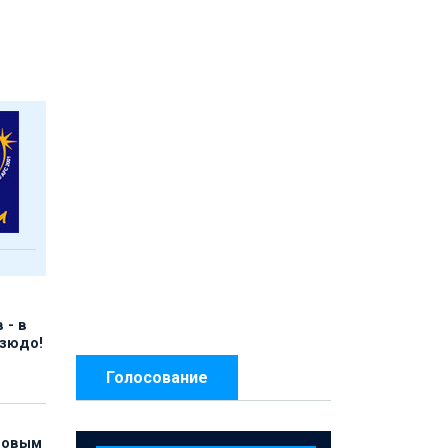
 - в
дзюдо!
Голосование
 новым