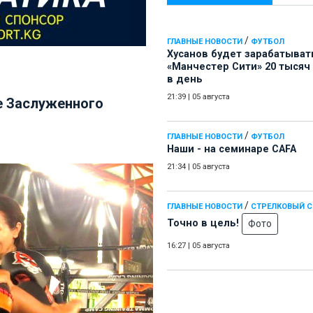
/
ГЛАВНЫЕ НОВОСТИ
ФУТБОЛ
Хусанов будет зарабатыват
«Манчестер Сити» 20 тысяч
в день
21:39
|
05 августа
е Заслуженного
/
ГЛАВНЫЕ НОВОСТИ
ФУТБОЛ
Наши - на семинаре СAFA
21:34
|
05 августа
/
ГЛАВНЫЕ НОВОСТИ
СТРЕЛКОВЫЙ 
Точно в цель!
Фото
16:27
|
05 августа