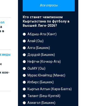
Все опросы
Кто станет чемпионом
Кыргызстана по футболу в
БОЛ
Высшей Лиге-2026?
на
а в
Абдыш-Ата (Кант)
Алай (Ош)
Алга (Бишкек)
Дордой (Бишкек)
Е ВИДЫ
Нефтчи (Кочкор-Ата)
н
ОшМУ (Ош)
 кок-
Мурас Юнайтед (Манас)
Илбирс (Бишкек)
Кыргыз Алтын (Кара-Балта)
Талант (Беш-Кунгей)
Азиагол (Бишкек)