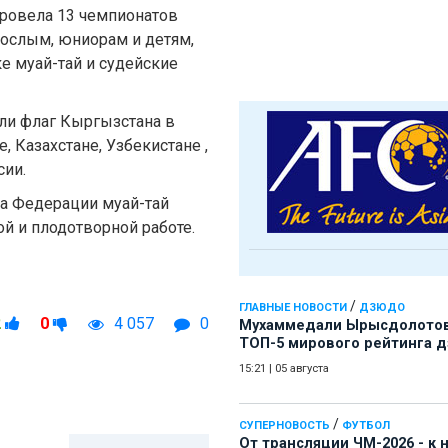
ровела 13 чемпионатов
ослым, юниорам и детям,
е муай-тай и судейские
ли флаг Кыргызстана в
, Казахстане, Узбекистане ,
сии.
та Федерации муай-тай
й и плодотворной работе.
/
ГЛАВНЫЕ НОВОСТИ
ДЗЮДО
2
0
4 057
0
Мухаммедали Ырысдолотов
ТОП-5 мирового рейтинга 
15:21
|
05 августа
/
СУПЕРНОВОСТЬ
ФУТБОЛ
От трансляции ЧМ-2026 - к