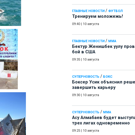
/
ГЛАВНЫЕ НОВОСТИ
ФУТБОЛ
Тренируем моложежь!
09:40
|
10 августа
/
ГЛАВНЫЕ НОВОСТИ
ММА
Бектур Женишбек уулу про
бой в США
09:35
|
10 августа
/
СУПЕРНОВОСТЬ
БОКС
Боксер Усик объяснил реш
завершить карьеру
09:30
|
10 августа
/
СУПЕРНОВОСТЬ
ММА
Асу Алмабаев будет выступ
трех лигах одновременно
09:25
|
10 августа