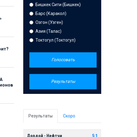
Бишкек Сити (Бишкек)
Барс (Каракол)
»
Озгон (Узген)
Азия (Талас)
Токтогул (Токтогул)
рит?
Голосовать
А
Результаты
лионов
Результаты
Скоро
Дордой - Нефтчи
5:1