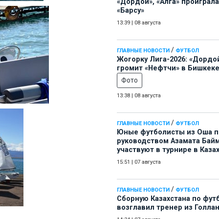
«Дордой», «Алга» проиграла
«Барсу»
13:39
|
08 августа
/
ГЛАВНЫЕ НОВОСТИ
ФУТБОЛ
Жогорку Лига-2026: «Дордо
громит «Нефтчи» в Бишкеке
Фото
13:38
|
08 августа
/
ГЛАВНЫЕ НОВОСТИ
ФУТБОЛ
Юные футболисты из Оша 
руководством Азамата Бай
участвуют в турнире в Каза
15:51
|
07 августа
/
ГЛАВНЫЕ НОВОСТИ
ФУТБОЛ
Сборную Казахстана по фут
возглавил тренер из Голла