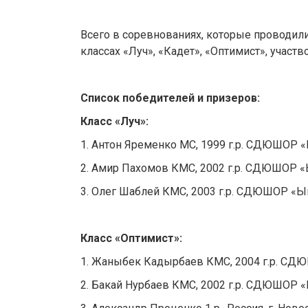
Всего в соревнованиях, которые проводили
классах «Луч», «Кадет», «Оптимист», участв
Список победителей и призеров:
Класс
«
Луч
»:
1. Антон Яременко МС, 1999 г.р. СДЮШОР
2. Амир Пахомов КМС, 2002 г.р. СДЮШОР 
3. Олег Шаблей КМС, 2003 г.р. СДЮШОР «
Класс
«
Оптимист
»:
1. Жаныбек Кадырбаев КМС, 2004 г.р. С
2. Бакай Нурбаев КМС, 2002 г.р. СДЮШОР