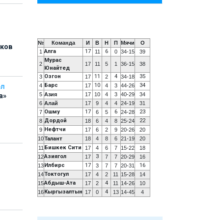
№
Команда
И
В
Н
П
Мячи
О
иков
Алга
17
6
1
11
0
34-15
39
Мурас
2
17
11
5
1
36-15
38
Юнайтед
Озгон
11
4
35
3
17
2
34-18
Барс
10
34
4
17
4
3
44-26
ОЛ
5
Азия
17
10
4
3
40-29
34
а»
6
Алай
17
9
4
4
24-19
31
Ошму
17
6
23
7
6
5
24-28
Дордой
22
8
18
6
4
8
25-24
Нефтчи
9
17
6
2
9
20-26
20
10
Талант
18
4
8
6
21-19
20
Бишкек Сити
11
17
4
6
7
15-22
18
Азиягол
3
12
17
7
7
20-29
16
ь
Илбирс
17
16
13
3
7
7
20-31
Токтогул
14
17
4
2
11
15-28
14
Абдыш-Ата
4
15
17
2
11
14-26
10
Кыргызалтын
4
16
17
0
13
14-45
4