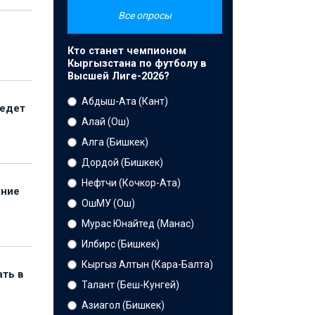
Все опросы
Кто станет чемпионом
Кыргызстана по футболу в
Высшей Лиге-2026?
Абдыш-Ата (Кант)
ведет
Алай (Ош)
Алга (Бишкек)
Дордой (Бишкек)
Нефтчи (Кочкор-Ата)
ение
ОшМУ (Ош)
Мурас Юнайтед (Манас)
Илбирс (Бишкек)
Кыргыз Алтын (Кара-Балта)
ать в
Талант (Беш-Кунгей)
Азиагол (Бишкек)