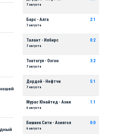
7 августа
Барс - Алга
2:1
7 августа
Талант - Илбирс
0:2
7 августа
и
Токтогул - Озгон
3:2
7 августа
Дордой - Нефтчи
5:1
7 августа
юношей
Мурас Юнайтед - Азия
1:1
6 августа
Бишкек Сити - Азиягол
0:0
6 августа
адный