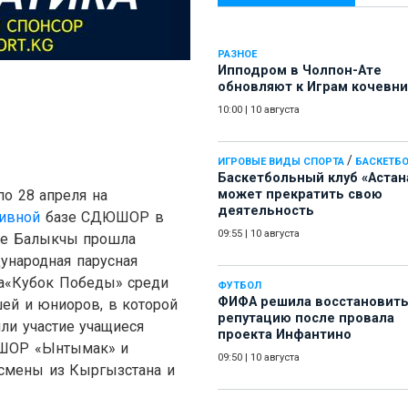
РАЗНОЕ
Ипподром в Чолпон-Ате
обновляют к Играм кочевн
10:00
|
10 августа
/
ИГРОВЫЕ ВИДЫ СПОРТА
БАСКЕТБ
Баскетбольный клуб «Астан
по 28 апреля на
может прекратить свою
деятельность
тивной
базе СДЮШОР в
09:55
|
10 августа
де Балыкчы прошла
ународная парусная
а
«
Кубок Победы
»
среди
ФУТБОЛ
ФИФА решила восстановит
ей и юниоров, в которой
репутацию после провала
ли участие учащиеся
проекта Инфантино
ШОР
«
Ынтымак
»
и
09:50
|
10 августа
тсмены из Кыргызстана и