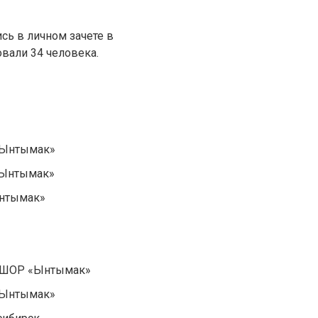
сь в личном зачете в
овали 34 человека.
 «Ынтымак»
«Ынтымак»
Ынтымак»
ДЮШОР «Ынтымак»
 «Ынтымак»