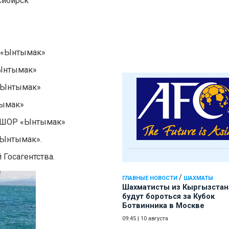
осибирск
Р «Ынтымак»
«Ынтымак»
 «Ынтымак»
тымак»
СДЮШОР «Ынтымак»
«Ынтымак».
Госагентства.
/
ГЛАВНЫЕ НОВОСТИ
ШАХМАТЫ
Шахматисты из Кыргызстан
будут бороться за Кубок
Ботвинника в Москве
09:45
|
10 августа