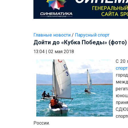
Главные новости
/
Парусный спорт
Дойти до «Кубка Победы» (фото)
13:04
|
02 мая 2018
С 20 
спор
горо
межд
регат
юнош
приня
СДЮ
спор
России.