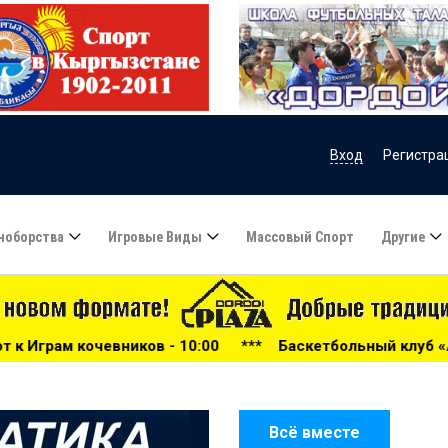
Вход
Регистра
ноборства
Игровые Виды
Массовый Спорт
Другие
 10:00
***
Баскетбольный клуб «Астана» может прекрат
Всё вместе