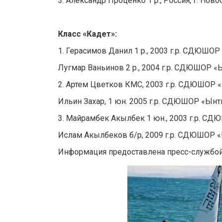
3. Александр Проценко 1 р., Россия, г. Нов
Класс
«
Кадет
»:
1. Герасимов Данил 1 р., 2003 г.р. СДЮШО
Лугмар Ваньинов 2 р., 2004 г.р. СДЮШОР 
2. Артем Цветков КМС, 2003 г.р. СДЮШОР
Ильин Захар, 1 юн. 2005 г.р. СДЮШОР «Ын
3. Майрамбек Акылбек 1 юн., 2003 г.р. 
Ислам Акылбеков б/р, 2009 г.р. СДЮШОР 
Информация предоставлена пресс-службой 