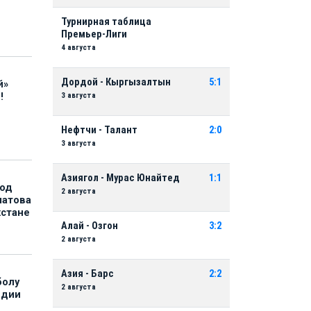
Турнирная таблица
Премьер-Лиги
4 августа
Дордой - Кыргызалтын
5:1
й»
3 августа
!
Нефтчи - Талант
2:0
3 августа
Азиягол - Мурас Юнайтед
1:1
под
2 августа
матова
хстане
Алай - Озгон
3:2
2 августа
Азия - Барс
2:2
болу
2 августа
ндии