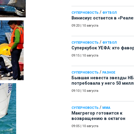
/
СУПЕРНОВОСТЬ
ФУТБОЛ
Винисиус остается в «Реале
09:20
|
10 августа
/
СУПЕРНОВОСТЬ
ФУТБОЛ
Суперкубок УЕФА: кто фаво
09:15
|
10 августа
/
СУПЕРНОВОСТЬ
РАЗНОЕ
Бывшая невеста звезды НБ
потребовала у него 50 мил
09:10
|
10 августа
/
СУПЕРНОВОСТЬ
ММА
Макгрегор готовится к
возвращению в октагон
09:05
|
10 августа