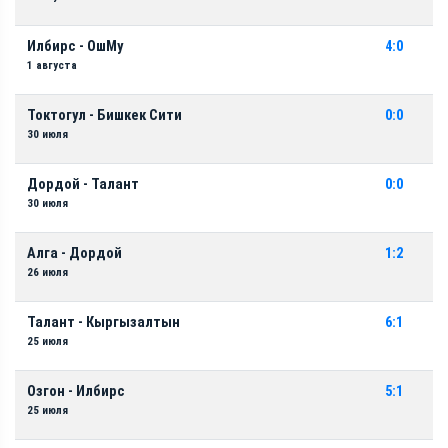
Илбирс - ОшМу
4:0
1 августа
Токтогул - Бишкек Сити
0:0
30 июля
Дордой - Талант
0:0
30 июля
Алга - Дордой
1:2
26 июля
Талант - Кыргызалтын
6:1
25 июля
Озгон - Илбирс
5:1
25 июля