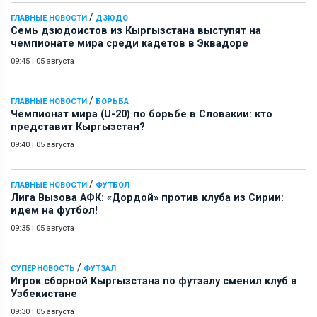
/
ГЛАВНЫЕ НОВОСТИ
ДЗЮДО
Семь дзюдоистов из Кыргызстана выступят на
чемпионате мира среди кадетов в Эквадоре
09:45
|
05 августа
/
ГЛАВНЫЕ НОВОСТИ
БОРЬБА
Чемпионат мира (U-20) по борьбе в Словакии: кто
представит Кыргызстан?
09:40
|
05 августа
/
ГЛАВНЫЕ НОВОСТИ
ФУТБОЛ
Лига Вызова АФК: «Дордой» против клуба из Сирии:
идем на футбол!
09:35
|
05 августа
/
СУПЕРНОВОСТЬ
ФУТЗАЛ
Игрок сборной Кыргызстана по футзалу сменил клуб в
Узбекистане
09:30
|
05 августа