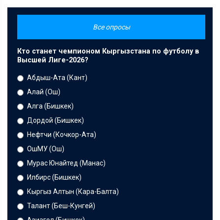
Все опросы
Кто станет чемпионом Кыргызстана по футболу в
Высшей Лиге-2026?
Абдыш-Ата (Кант)
Алай (Ош)
Алга (Бишкек)
Дордой (Бишкек)
Нефтчи (Кочкор-Ата)
ОшМУ (Ош)
Мурас Юнайтед (Манас)
Илбирс (Бишкек)
Кыргыз Алтын (Кара-Балта)
Талант (Беш-Кунгей)