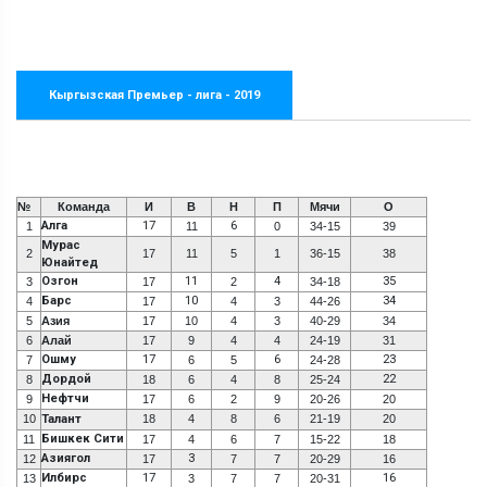
Кыргызская Премьер - лига - 2019
№
Команда
И
В
Н
П
Мячи
О
Алга
17
6
1
11
0
34-15
39
Мурас
2
17
11
5
1
36-15
38
Юнайтед
Озгон
11
4
35
3
17
2
34-18
Барс
10
34
4
17
4
3
44-26
5
Азия
17
10
4
3
40-29
34
6
Алай
17
9
4
4
24-19
31
Ошму
17
6
23
7
6
5
24-28
Дордой
22
8
18
6
4
8
25-24
Нефтчи
9
17
6
2
9
20-26
20
10
Талант
18
4
8
6
21-19
20
Бишкек Сити
11
17
4
6
7
15-22
18
Азиягол
3
12
17
7
7
20-29
16
Илбирс
17
16
13
3
7
7
20-31