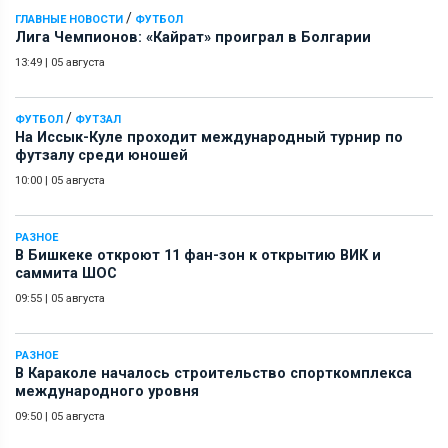
/
ГЛАВНЫЕ НОВОСТИ
ФУТБОЛ
Лига Чемпионов: «Кайрат» проиграл в Болгарии
13:49
|
05 августа
/
ФУТБОЛ
ФУТЗАЛ
На Иссык-Куле проходит международный турнир по
футзалу среди юношей
10:00
|
05 августа
РАЗНОЕ
В Бишкеке откроют 11 фан-зон к открытию ВИК и
саммита ШОС
09:55
|
05 августа
РАЗНОЕ
В Караколе началось строительство спорткомплекса
международного уровня
09:50
|
05 августа