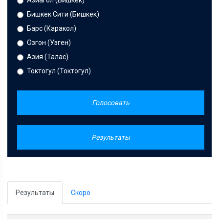
Азиагол (Бишкек)
Бишкек Сити (Бишкек)
Барс (Каракол)
Озгон (Узген)
Азия (Талас)
Токтогул (Токтогул)
Голосовать
Результаты
Результаты
Скоро