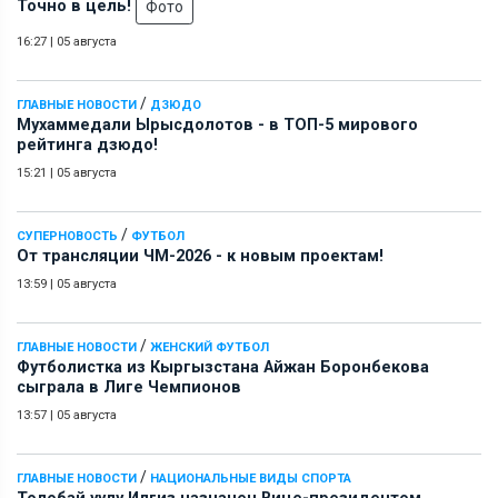
Точно в цель!
Фото
16:27
|
05 августа
/
ГЛАВНЫЕ НОВОСТИ
ДЗЮДО
Мухаммедали Ырысдолотов - в ТОП-5 мирового
рейтинга дзюдо!
15:21
|
05 августа
/
СУПЕРНОВОСТЬ
ФУТБОЛ
От трансляции ЧМ-2026 - к новым проектам!
13:59
|
05 августа
/
ГЛАВНЫЕ НОВОСТИ
ЖЕНСКИЙ ФУТБОЛ
Футболистка из Кыргызстана Айжан Боронбекова
сыграла в Лиге Чемпионов
13:57
|
05 августа
/
ГЛАВНЫЕ НОВОСТИ
НАЦИОНАЛЬНЫЕ ВИДЫ СПОРТА