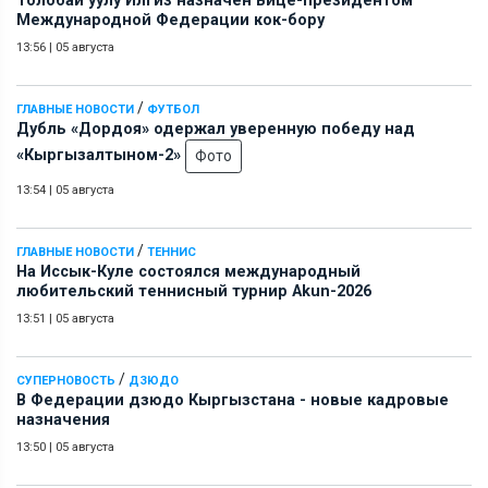
Толобай уулу Илгиз назначен Вице-президентом
Международной Федерации кок-бору
13:56
|
05 августа
/
ГЛАВНЫЕ НОВОСТИ
ФУТБОЛ
Дубль «Дордоя» одержал уверенную победу над
«Кыргызалтыном-2»
Фото
13:54
|
05 августа
/
ГЛАВНЫЕ НОВОСТИ
ТЕННИС
На Иссык-Куле состоялся международный
любительский теннисный турнир Akun-2026
13:51
|
05 августа
/
СУПЕРНОВОСТЬ
ДЗЮДО
В Федерации дзюдо Кыргызстана - новые кадровые
назначения
13:50
|
05 августа