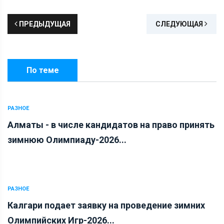
ПРЕДЫДУЩАЯ
СЛЕДУЮЩАЯ
По теме
РАЗНОЕ
Алматы - в числе кандидатов на право принять
зимнюю Олимпиаду-2026...
РАЗНОЕ
Калгари подает заявку на проведение зимних
Олимпийских Игр-2026...