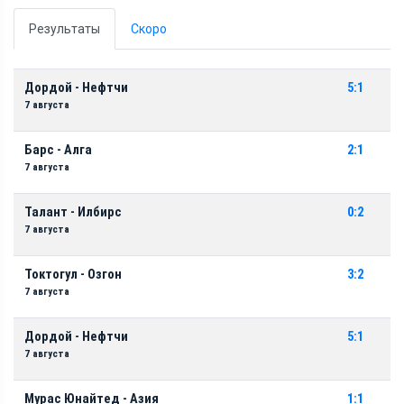
Результаты
Скоро
Дордой - Нефтчи
5:1
7 августа
Барс - Алга
2:1
7 августа
Талант - Илбирс
0:2
7 августа
Токтогул - Озгон
3:2
7 августа
Дордой - Нефтчи
5:1
7 августа
Мурас Юнайтед - Азия
1:1