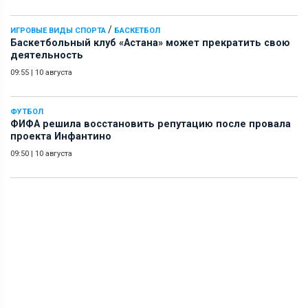
/
ИГРОВЫЕ ВИДЫ СПОРТА
БАСКЕТБОЛ
Баскетбольный клуб «Астана» может прекратить свою
деятельность
09:55
|
10 августа
ФУТБОЛ
ФИФА решила восстановить репутацию после провала
проекта Инфантино
09:50
|
10 августа