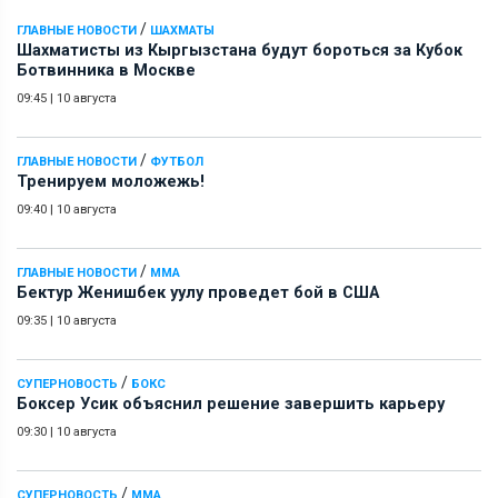
/
ГЛАВНЫЕ НОВОСТИ
ШАХМАТЫ
Шахматисты из Кыргызстана будут бороться за Кубок
Ботвинника в Москве
09:45
|
10 августа
/
ГЛАВНЫЕ НОВОСТИ
ФУТБОЛ
Тренируем моложежь!
09:40
|
10 августа
/
ГЛАВНЫЕ НОВОСТИ
ММА
Бектур Женишбек уулу проведет бой в США
09:35
|
10 августа
/
СУПЕРНОВОСТЬ
БОКС
Боксер Усик объяснил решение завершить карьеру
09:30
|
10 августа
/
СУПЕРНОВОСТЬ
ММА