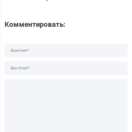
Комментировать: