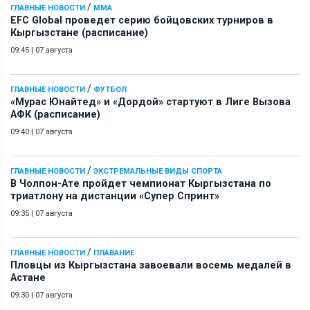
/
ГЛАВНЫЕ НОВОСТИ
ММА
EFC Global проведет серию бойцовских турниров в
Кыргызстане (расписание)
09:45
|
07 августа
/
ГЛАВНЫЕ НОВОСТИ
ФУТБОЛ
«Мурас Юнайтед» и «Дордой» стартуют в Лиге Вызова
АФК (расписание)
09:40
|
07 августа
/
ГЛАВНЫЕ НОВОСТИ
ЭКСТРЕМАЛЬНЫЕ ВИДЫ СПОРТА
В Чолпон-Ате пройдет чемпионат Кыргызстана по
триатлону на дистанции «Супер Спринт»
09:35
|
07 августа
/
ГЛАВНЫЕ НОВОСТИ
ПЛАВАНИЕ
Пловцы из Кыргызстана завоевали восемь медалей в
Астане
09:30
|
07 августа