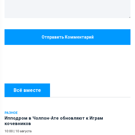
Отправить Комментарий
Всё вместе
РАЗНОЕ
Ипподром в Чолпон-Ате обновляют к Играм
кочевников
10:00
|
10 августа