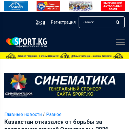
Вход
Регистрация
Главные новости
/
Разное
Казахстан отказался от борьбы за