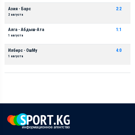
Азия - Барс
2:2
2 августа
Алга - Абдыш-Ата
1:1
1 августа
Илбирс - ОшМу
4:0
1 августа