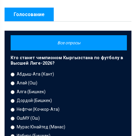
Голосование
Все опросы
Кто станет чемпионом Кыргызстана по футболу в
Высшей Лиге-2026?
Абдыш-Ата (Кант)
Алай (Ош)
Алга (Бишкек)
Дордой (Бишкек)
Нефтчи (Кочкор-Ата)
ОшМУ (Ош)
Мурас Юнайтед (Манас)
Илбирс (Бишкек)