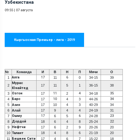
Узбекистана
09:55
|
07 августа
Кыргызская Премьер - лига - 2019
№
Команда
И
В
Н
П
Мячи
О
Алга
17
6
1
11
0
34-15
39
Мурас
2
17
11
5
1
36-15
38
Юнайтед
Озгон
11
4
35
3
17
2
34-18
Барс
10
34
4
17
4
3
44-26
5
Азия
17
10
4
3
40-29
34
6
Алай
17
9
4
4
24-19
31
Ошму
17
6
23
7
6
5
24-28
Дордой
22
8
18
6
4
8
25-24
Нефтчи
9
17
6
2
9
20-26
20
10
Талант
18
4
8
6
21-19
20
Бишкек Сити
11
17
4
6
7
15-22
18