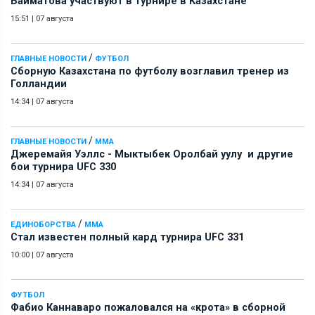
Байматова участвуют в турнире в Казахстане
15:51
|
07 августа
/
ГЛАВНЫЕ НОВОСТИ
ФУТБОЛ
Сборную Казахстана по футболу возглавил тренер из
Голландии
14:34
|
07 августа
/
ГЛАВНЫЕ НОВОСТИ
ММА
Джеремайя Уэллс - Мыктыбек Оролбай уулу и другие
бои турнира UFC 330
14:34
|
07 августа
/
ЕДИНОБОРСТВА
ММА
Стал известен полный кард турнира UFC 331
10:00
|
07 августа
ФУТБОЛ
Фабио Каннаваро пожаловался на «крота» в сборной