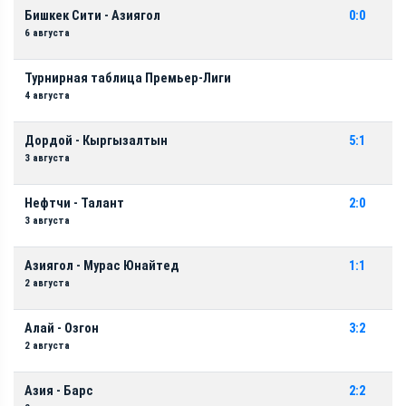
Бишкек Сити - Азиягол
0:0
6 августа
Турнирная таблица Премьер-Лиги
4 августа
Дордой - Кыргызалтын
5:1
3 августа
Нефтчи - Талант
2:0
3 августа
Азиягол - Мурас Юнайтед
1:1
2 августа
Алай - Озгон
3:2
2 августа
Азия - Барс
2:2