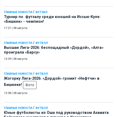
/
ГЛАВНЫЕ НОВОСТИ
ФУТЗАЛ
Турнир по футзалу среди юношей на Иссык-Куле:
«Бишкек» - чемпион!
17:21
|
08 августа
/
ГЛАВНЫЕ НОВОСТИ
ФУТБОЛ
Высшая Лига-2026: беспощадный «Дордой», «Алга»
проиграла «Барсу»
13:39
|
08 августа
/
ГЛАВНЫЕ НОВОСТИ
ФУТБОЛ
Жогорку Лига-2026: «Дордой» громит «Нефтчи» в
Бишкеке!
Фото
13:38
|
08 августа
/
ГЛАВНЫЕ НОВОСТИ
ФУТБОЛ
Юные футболисты из Оша под руководством Азамата