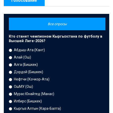
Голосование
Все опросы
Кто станет чемпионом Кыргызстана по футболу в
Высшей Лиге-2026?
Абдыш-Ата (Кант)
Алай (Ош)
Алга (Бишкек)
Дордой (Бишкек)
Нефтчи (Кочкор-Ата)
ОшМУ (Ош)
Мурас Юнайтед (Манас)
Илбирс (Бишкек)
Кыргыз Алтын (Кара-Балта)