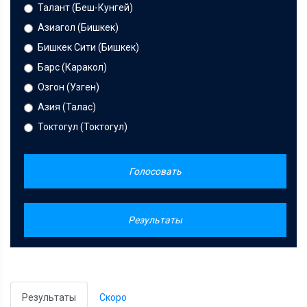
Талант (Беш-Кунгей)
Азиагол (Бишкек)
Бишкек Сити (Бишкек)
Барс (Каракол)
Озгон (Узген)
Азия (Талас)
Токтогул (Токтогул)
Голосовать
Результаты
Результаты
Скоро