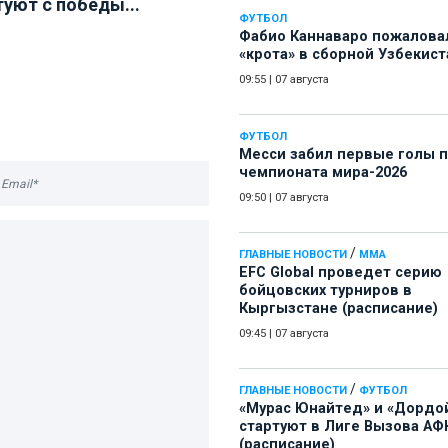
туют с победы...
ФУТБОЛ
Фабио Каннаваро пожалова
«крота» в сборной Узбекист
09:55
|
07 августа
ФУТБОЛ
Месси забил первые голы 
чемпионата мира-2026
09:50
|
07 августа
/
ГЛАВНЫЕ НОВОСТИ
ММА
EFC Global проведет серию
бойцовских турниров в
Кыргызстане (расписание)
09:45
|
07 августа
/
ГЛАВНЫЕ НОВОСТИ
ФУТБОЛ
«Мурас Юнайтед» и «Дордо
стартуют в Лиге Вызова АФ
(расписание)