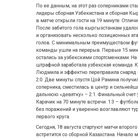
По ее данным, на этот раз соперниками ст
лидеры сборная Узбекистана и сборная Кы
в матче открыли гости на 19 минуте. Отлич
После забитого гола кыргызстанкам удало
и организовать несколько позиционных ата
голов. С минимальным преимуществом фут
команды ушли на перерыв. Первые 15 мину
остались за узбекскими спортсменками. На
штрафной заработала узбекская команда. 
Людмила и эффектно переправила снаряд 
2:0. Две минуты спустя Цой Рамина получи
соперника, сместилась в центр и сильнейш
дальнюю «девятку» – 2:1. Финальный счет 
Карачик на 70 минуте встречи. 1:3 – футбол
без поражений и уверенно возглавляют ту
первого круга.
Сегодня, 18 августа стартуют матчи второго
встретится со сборной Казахстана. Начало ма