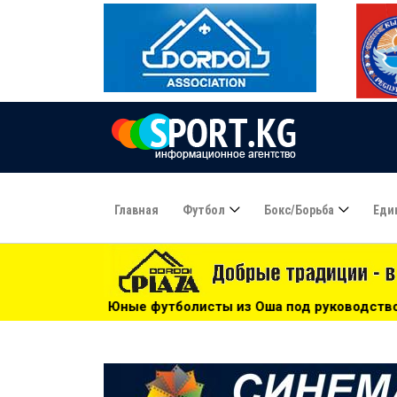
Главная
Футбол
Бокс/борьба
Еди
тболисты из Оша под руководством Азамата Байматова учас