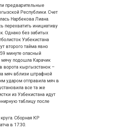
али предварительные
ргызской Республики. Счет
илась Нарбекова Лиана.
сь перехватить инициативу
к. Однако без забитых
болисток Узбекистана
т второго тайма явно
 59 минуте опасный
К мячу подошла Карачик
в ворота кыргызстанок –
ла мяч вблизи штрафной
им ударом отправила мяч в
установила все та же
истки из Узбекистана идут
рнирную таблицу после
 круга. Сборная КР
тча в 17:30.