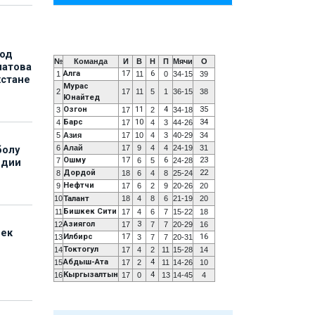
под
№
Команда
И
В
Н
П
Мячи
О
матова
Алга
17
6
1
11
0
34-15
39
хстане
Мурас
2
17
11
5
1
36-15
38
Юнайтед
Озгон
11
4
35
3
17
2
34-18
Барс
10
34
4
17
4
3
44-26
5
Азия
17
10
4
3
40-29
34
6
Алай
17
9
4
4
24-19
31
болу
Ошму
17
6
23
7
6
5
24-28
ндии
Дордой
22
8
18
6
4
8
25-24
Нефтчи
9
17
6
2
9
20-26
20
10
Талант
18
4
8
6
21-19
20
Бишкек Сити
11
17
4
6
7
15-22
18
Азиягол
3
12
17
7
7
20-29
16
бек
Илбирс
17
16
13
3
7
7
20-31
Токтогул
14
17
4
2
11
15-28
14
Абдыш-Ата
4
15
17
2
11
14-26
10
Кыргызалтын
4
16
17
0
13
14-45
4