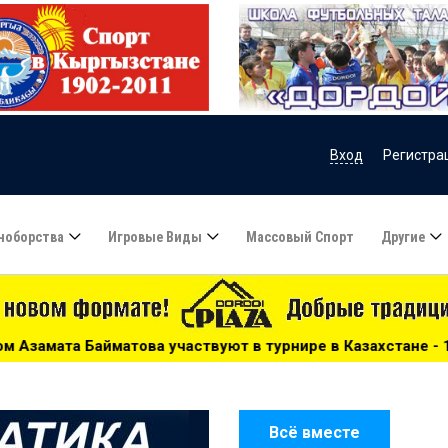
Вход
Регистра
ноборства
Игровые Виды
Массовый Спорт
Другие
твуют в турнире в Казахстане - 15:51
***
Сборную Каз
Всё вместе