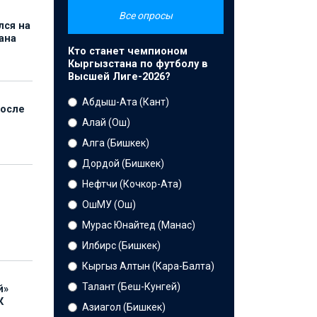
Все опросы
лся на
ана
Кто станет чемпионом
Кыргызстана по футболу в
Высшей Лиге-2026?
Абдыш-Ата (Кант)
после
Алай (Ош)
Алга (Бишкек)
Дордой (Бишкек)
Нефтчи (Кочкор-Ата)
ОшМУ (Ош)
Мурас Юнайтед (Манас)
Илбирс (Бишкек)
Кыргыз Алтын (Кара-Балта)
Талант (Беш-Кунгей)
й»
К
Азиагол (Бишкек)