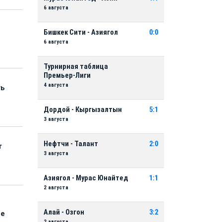
6 августа
Бишкек Сити - Азиягол
0:0
6 августа
Турнирная таблица
Премьер-Лиги
4 августа
ть
Дордой - Кыргызалтын
5:1
3 августа
Нефтчи - Талант
2:0
т
3 августа
Азиягол - Мурас Юнайтед
1:1
2 августа
Алай - Озгон
3:2
ые
2 августа