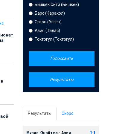
Бишкек Сити (Бишкек)
Барс (Каракол)
Озгон (Узген)
ЫЕ
Азия (Талас)
пионат
Токтогул (Токтогул)
на
Голосовать
Результаты
 в
Результаты
Скоро
рвой
Мурас Юнайтед - Азия
1:1