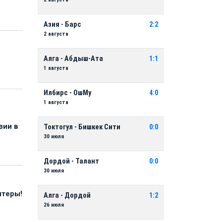
Азия - Барс
2:2
2 августа
Алга - Абдыш-Ата
1:1
1 августа
Илбирс - ОшМу
4:0
1 августа
зии в
Токтогул - Бишкек Сити
0:0
30 июля
Дордой - Талант
0:0
30 июля
нтеры!
Алга - Дордой
1:2
26 июля