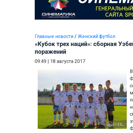
Главные новости
/
Женский футбол
«Кубок трех наций»: сборная Узбе
поражений
09:49
|
18 августа 2017
В
Ф
с
м
п
н
с
э
Ф