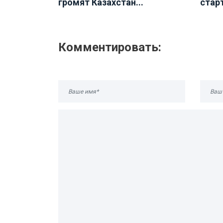
громят Казахстан...
стар
Комментировать: