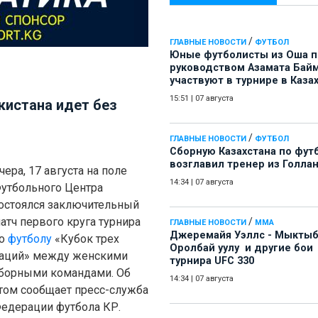
/
ГЛАВНЫЕ НОВОСТИ
ФУТБОЛ
Юные футболисты из Оша 
руководством Азамата Бай
участвуют в турнире в Каза
15:51
|
07 августа
кистана идет без
/
ГЛАВНЫЕ НОВОСТИ
ФУТБОЛ
Сборную Казахстана по фут
возглавил тренер из Голла
чера, 17 августа на поле
14:34
|
07 августа
утбольного Центра
остоялся заключительный
атч первого круга турнира
/
ГЛАВНЫЕ НОВОСТИ
ММА
Джеремайя Уэллс - Мыкты
о
футболу
«Кубок трех
Оролбай уулу и другие бои
аций» между женскими
турнира UFC 330
борными командами. Об
14:34
|
07 августа
том сообщает пресс-служба
едерации футбола КР.