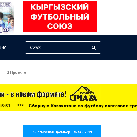
ция
О Проекте
ахстана по футболу возглавил тренер из Голландии - 14:3
Кыргызская Премьер - лига - 2019