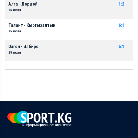
Алга - Дордой
1:2
26 июля
Талант - Кыргызалтын
6:1
25 июля
Озгон - Илбирс
5:1
25 июля