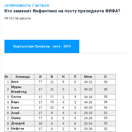
/
СУПЕРНОВОСТЬ
ФУТБОЛ
Кто заменит Инфантино на посту президента ФИФА?
09:10
|
06 августа
Кыргызская Премьер - лига - 2019
№
Команда
И
В
Н
П
Мячи
О
Алга
17
6
1
11
0
34-15
39
Мурас
2
17
11
5
1
36-15
38
Юнайтед
Озгон
11
4
35
3
17
2
34-18
Барс
10
34
4
17
4
3
44-26
5
Азия
17
10
4
3
40-29
34
6
Алай
17
9
4
4
24-19
31
Ошму
17
6
23
7
6
5
24-28
Дордой
22
8
18
6
4
8
25-24
Нефтчи
9
17
6
2
9
20-26
20