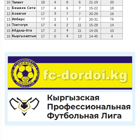
10
Талант
18
4
8
6
21-19
20
Бишкек Сити
11
17
4
6
7
15-22
18
Азиягол
3
12
17
7
7
20-29
16
Илбирс
17
16
13
3
7
7
20-31
Токтогул
14
17
4
2
11
15-28
14
Абдыш-Ата
4
15
17
2
11
14-26
10
Кыргызалтын
4
16
17
0
13
14-45
4