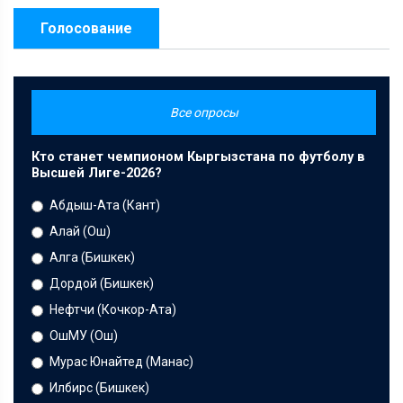
Голосование
Все опросы
Кто станет чемпионом Кыргызстана по футболу в
Высшей Лиге-2026?
Абдыш-Ата (Кант)
Алай (Ош)
Алга (Бишкек)
Дордой (Бишкек)
Нефтчи (Кочкор-Ата)
ОшМУ (Ош)
Мурас Юнайтед (Манас)
Илбирс (Бишкек)