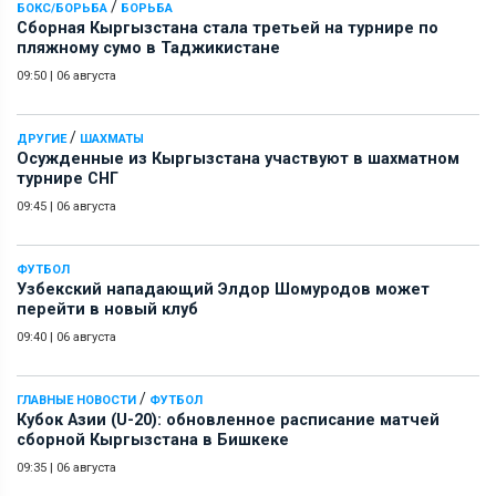
/
БОКС/БОРЬБА
БОРЬБА
Сборная Кыргызстана стала третьей на турнире по
пляжному сумо в Таджикистане
09:50
|
06 августа
/
ДРУГИЕ
ШАХМАТЫ
Осужденные из Кыргызстана участвуют в шахматном
турнире СНГ
09:45
|
06 августа
ФУТБОЛ
Узбекский нападающий Элдор Шомуродов может
перейти в новый клуб
09:40
|
06 августа
/
ГЛАВНЫЕ НОВОСТИ
ФУТБОЛ
Кубок Азии (U-20): обновленное расписание матчей
сборной Кыргызстана в Бишкеке
09:35
|
06 августа