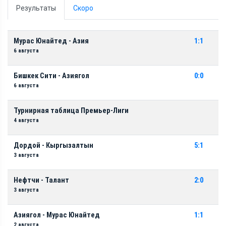
Результаты
Скоро
Мурас Юнайтед - Азия
1:1
6 августа
Бишкек Сити - Азиягол
0:0
6 августа
Турнирная таблица Премьер-Лиги
4 августа
Дордой - Кыргызалтын
5:1
3 августа
Нефтчи - Талант
2:0
3 августа
Азиягол - Мурас Юнайтед
1:1
2 августа