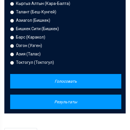
Кыргыз Алтын (Кара-Балта)
Талант (Беш-Кунгей)
Азиагол (Бишкек)
Бишкек Сити (Бишкек)
Барс (Каракол)
Озгон (Узген)
Азия (Талас)
Токтогул (Токтогул)
Голосовать
Результаты