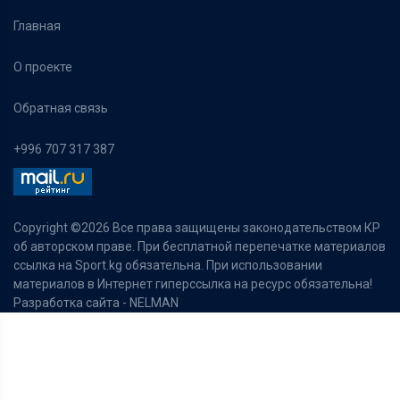
Главная
О проекте
Обратная связь
+996 707 317 387
Copyright ©
2026 Все права защищены законодательством КР
об авторском праве. При бесплатной перепечатке материалов
ссылка на Sport.kg обязательна. При использовании
материалов в Интернет гиперссылка на ресурс обязательна!
Разработка сайта -
NELMAN