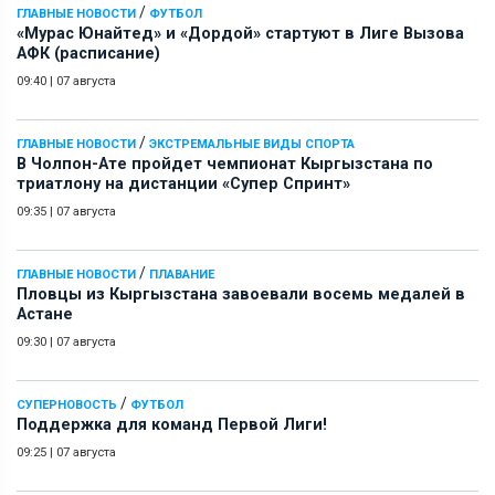
/
ГЛАВНЫЕ НОВОСТИ
ФУТБОЛ
«Мурас Юнайтед» и «Дордой» стартуют в Лиге Вызова
АФК (расписание)
09:40
|
07 августа
/
ГЛАВНЫЕ НОВОСТИ
ЭКСТРЕМАЛЬНЫЕ ВИДЫ СПОРТА
В Чолпон-Ате пройдет чемпионат Кыргызстана по
триатлону на дистанции «Супер Спринт»
09:35
|
07 августа
/
ГЛАВНЫЕ НОВОСТИ
ПЛАВАНИЕ
Пловцы из Кыргызстана завоевали восемь медалей в
Астане
09:30
|
07 августа
/
СУПЕРНОВОСТЬ
ФУТБОЛ
Поддержка для команд Первой Лиги!
09:25
|
07 августа