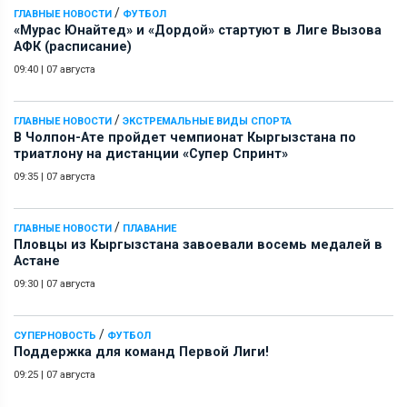
/
ГЛАВНЫЕ НОВОСТИ
ФУТБОЛ
«Мурас Юнайтед» и «Дордой» стартуют в Лиге Вызова
АФК (расписание)
09:40
|
07 августа
/
ГЛАВНЫЕ НОВОСТИ
ЭКСТРЕМАЛЬНЫЕ ВИДЫ СПОРТА
В Чолпон-Ате пройдет чемпионат Кыргызстана по
триатлону на дистанции «Супер Спринт»
09:35
|
07 августа
/
ГЛАВНЫЕ НОВОСТИ
ПЛАВАНИЕ
Пловцы из Кыргызстана завоевали восемь медалей в
Астане
09:30
|
07 августа
/
СУПЕРНОВОСТЬ
ФУТБОЛ
Поддержка для команд Первой Лиги!
09:25
|
07 августа