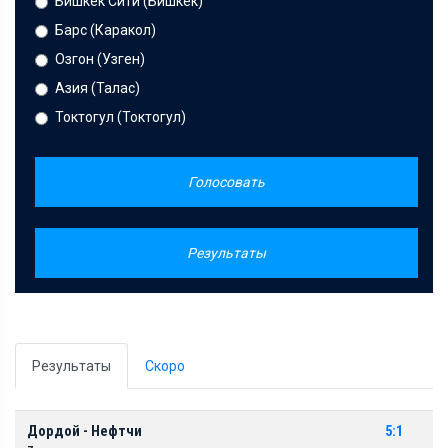
Бишкек Сити (Бишкек)
Барс (Каракол)
Озгон (Узген)
Азия (Талас)
Токтогул (Токтогул)
Голосовать
Результаты
Результаты
Скоро
Дордой - Нефтчи
5:1