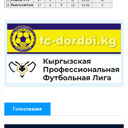
Кыргызалтын
4
16
17
0
13
14-45
4
Голосование