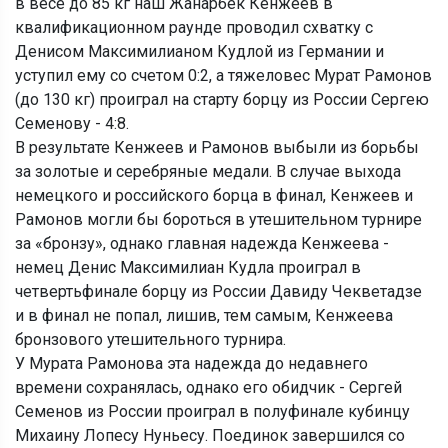
в весе до 85 кг наш Жанарбек Кенжеев в
квалификационном раунде проводил схватку с
Денисом Максимилианом Кудлой из Германии и
уступил ему со счетом 0:2, а тяжеловес Мурат Рамонов
(до 130 кг) проиграл на старту борцу из России Сергею
Семенову - 4:8.
В результате Кенжеев и Рамонов выбыли из борьбы
за золотые и серебряные медали. В случае выхода
немецкого и российского борца в финал, Кенжеев и
Рамонов могли бы бороться в утешительном турнире
за «бронзу», однако главная надежда Кенжеева -
немец Денис Максимилиан Кудла проиграл в
четвертьфинале борцу из России Давиду Чекветадзе
и в финал не попал, лишив, тем самым, Кенжеева
бронзового утешительного турнира.
У Мурата Рамонова эта надежда до недавнего
времени сохранялась, однако его обидчик - Сергей
Семенов из России проиграл в полуфинале кубинцу
Михаину Лопесу Нуньесу. Поединок завершился со