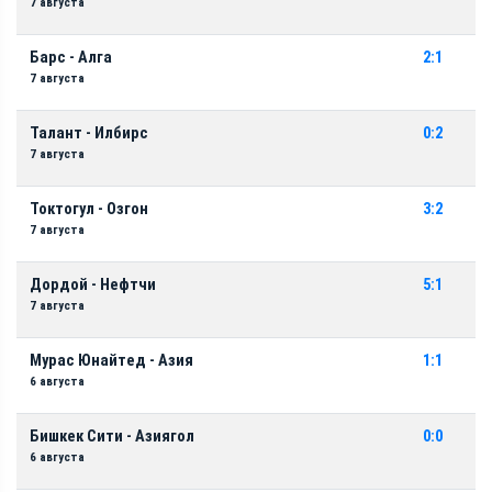
7 августа
Барс - Алга
2:1
7 августа
Талант - Илбирс
0:2
7 августа
Токтогул - Озгон
3:2
7 августа
Дордой - Нефтчи
5:1
7 августа
Мурас Юнайтед - Азия
1:1
6 августа
Бишкек Сити - Азиягол
0:0
6 августа