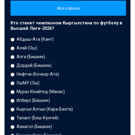
Все опросы
Кто станет чемпионом Кыргызстана по футболу в
Высшей Лиге-2026?
Абдыш-Ата (Кант)
Алай (Ош)
Алга (Бишкек)
Дордой (Бишкек)
Нефтчи (Кочкор-Ата)
ОшМУ (Ош)
Мурас Юнайтед (Манас)
Илбирс (Бишкек)
Кыргыз Алтын (Кара-Балта)
Талант (Беш-Кунгей)
Азиагол (Бишкек)