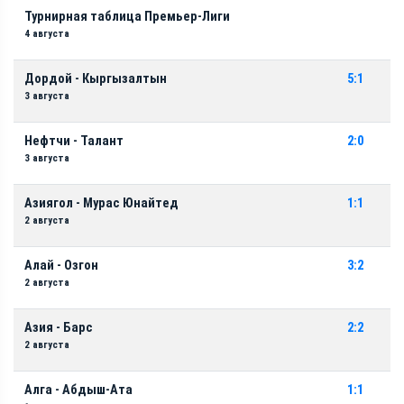
Турнирная таблица Премьер-Лиги
4 августа
Дордой - Кыргызалтын
5:1
3 августа
Нефтчи - Талант
2:0
3 августа
Азиягол - Мурас Юнайтед
1:1
2 августа
Алай - Озгон
3:2
2 августа
Азия - Барс
2:2
2 августа
Алга - Абдыш-Ата
1:1