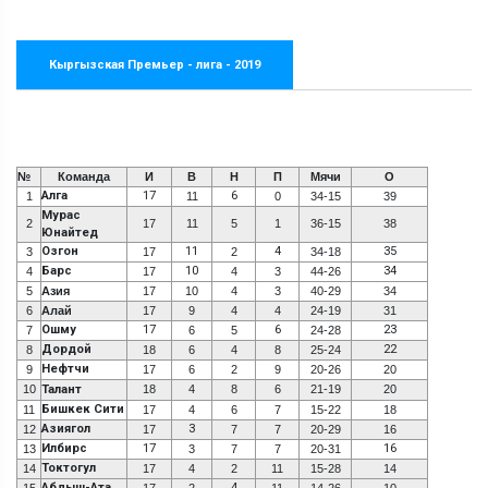
Кыргызская Премьер - лига - 2019
№
Команда
И
В
Н
П
Мячи
О
Алга
17
6
1
11
0
34-15
39
Мурас
2
17
11
5
1
36-15
38
Юнайтед
Озгон
11
4
35
3
17
2
34-18
Барс
10
34
4
17
4
3
44-26
5
Азия
17
10
4
3
40-29
34
6
Алай
17
9
4
4
24-19
31
Ошму
17
6
23
7
6
5
24-28
Дордой
22
8
18
6
4
8
25-24
Нефтчи
9
17
6
2
9
20-26
20
10
Талант
18
4
8
6
21-19
20
Бишкек Сити
11
17
4
6
7
15-22
18
Азиягол
3
12
17
7
7
20-29
16
Илбирс
17
16
13
3
7
7
20-31
Токтогул
14
17
4
2
11
15-28
14
Абдыш-Ата
4
15
17
2
11
14-26
10