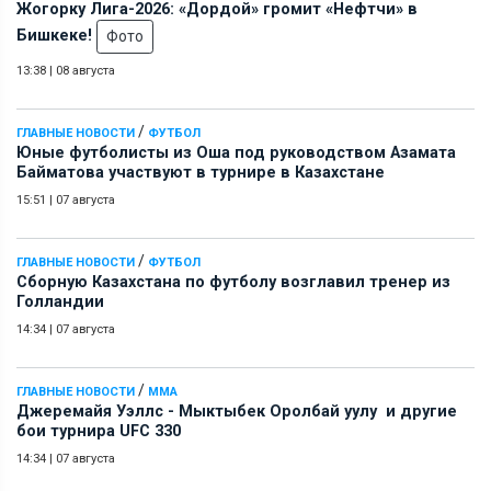
Жогорку Лига-2026: «Дордой» громит «Нефтчи» в
Бишкеке!
Фото
13:38
|
08 августа
/
ГЛАВНЫЕ НОВОСТИ
ФУТБОЛ
Юные футболисты из Оша под руководством Азамата
Байматова участвуют в турнире в Казахстане
15:51
|
07 августа
/
ГЛАВНЫЕ НОВОСТИ
ФУТБОЛ
Сборную Казахстана по футболу возглавил тренер из
Голландии
14:34
|
07 августа
/
ГЛАВНЫЕ НОВОСТИ
ММА
Джеремайя Уэллс - Мыктыбек Оролбай уулу и другие
бои турнира UFC 330
14:34
|
07 августа