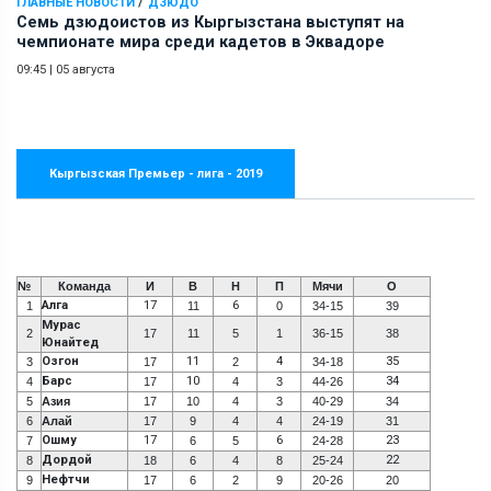
/
ГЛАВНЫЕ НОВОСТИ
ДЗЮДО
Семь дзюдоистов из Кыргызстана выступят на
чемпионате мира среди кадетов в Эквадоре
09:45
|
05 августа
Кыргызская Премьер - лига - 2019
№
Команда
И
В
Н
П
Мячи
О
Алга
17
6
1
11
0
34-15
39
Мурас
2
17
11
5
1
36-15
38
Юнайтед
Озгон
11
4
35
3
17
2
34-18
Барс
10
34
4
17
4
3
44-26
5
Азия
17
10
4
3
40-29
34
6
Алай
17
9
4
4
24-19
31
Ошму
17
6
23
7
6
5
24-28
Дордой
22
8
18
6
4
8
25-24
Нефтчи
9
17
6
2
9
20-26
20