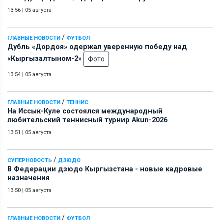
13:56
|
05 августа
/
ГЛАВНЫЕ НОВОСТИ
ФУТБОЛ
Дубль «Дордоя» одержал уверенную победу над
«Кыргызалтыном-2»
Фото
13:54
|
05 августа
/
ГЛАВНЫЕ НОВОСТИ
ТЕННИС
На Иссык-Куле состоялся международный
любительский теннисный турнир Akun-2026
13:51
|
05 августа
/
СУПЕРНОВОСТЬ
ДЗЮДО
В Федерации дзюдо Кыргызстана - новые кадровые
назначения
13:50
|
05 августа
/
ГЛАВНЫЕ НОВОСТИ
ФУТБОЛ