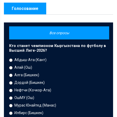
Голосование
Все опросы
Кто станет чемпионом Кыргызстана по футболу в
Высшей Лиге-2026?
Абдыш-Ата (Кант)
Алай (Ош)
Алга (Бишкек)
Дордой (Бишкек)
Нефтчи (Кочкор-Ата)
ОшМУ (Ош)
Мурас Юнайтед (Манас)
Илбирс (Бишкек)