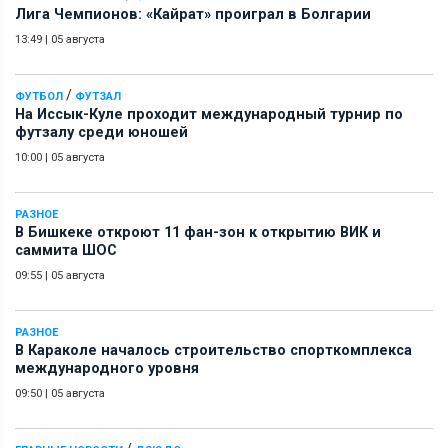
Лига Чемпионов: «Кайрат» проиграл в Болгарии
13:49
|
05 августа
/
ФУТБОЛ
ФУТЗАЛ
На Иссык-Куле проходит международный турнир по
футзалу среди юношей
10:00
|
05 августа
РАЗНОЕ
В Бишкеке откроют 11 фан-зон к открытию ВИК и
саммита ШОС
09:55
|
05 августа
РАЗНОЕ
В Караколе началось строительство спорткомплекса
международного уровня
09:50
|
05 августа