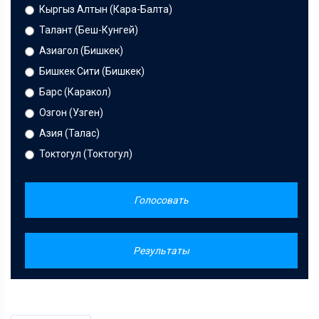
Кыргыз Алтын (Кара-Балта)
Талант (Беш-Кунгей)
Азиагол (Бишкек)
Бишкек Сити (Бишкек)
Барс (Каракол)
Озгон (Узген)
Азия (Талас)
Токтогул (Токтогул)
Голосовать
Результаты