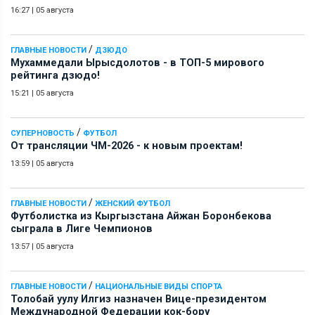
16:27
|
05 августа
/
ГЛАВНЫЕ НОВОСТИ
ДЗЮДО
Мухаммедали Ырысдолотов - в ТОП-5 мирового
рейтинга дзюдо!
15:21
|
05 августа
/
СУПЕРНОВОСТЬ
ФУТБОЛ
От трансляции ЧМ-2026 - к новым проектам!
13:59
|
05 августа
/
ГЛАВНЫЕ НОВОСТИ
ЖЕНСКИЙ ФУТБОЛ
Футболистка из Кыргызстана Айжан Боронбекова
сыграла в Лиге Чемпионов
13:57
|
05 августа
/
ГЛАВНЫЕ НОВОСТИ
НАЦИОНАЛЬНЫЕ ВИДЫ СПОРТА
Толобай уулу Илгиз назначен Вице-президентом
Международной Федерации кок-бору