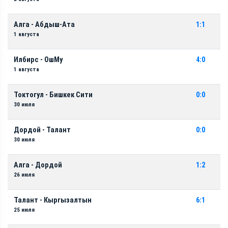
Алга - Абдыш-Ата
1:1
1 августа
Илбирс - ОшМу
4:0
1 августа
Токтогул - Бишкек Сити
0:0
30 июля
Дордой - Талант
0:0
30 июля
Алга - Дордой
1:2
26 июля
Талант - Кыргызалтын
6:1
25 июля