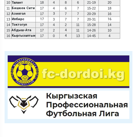
10
Талант
18
4
8
6
21-19
20
Бишкек Сити
11
17
4
6
7
15-22
18
Азиягол
3
12
17
7
7
20-29
16
Илбирс
17
16
13
3
7
7
20-31
Токтогул
14
17
4
2
11
15-28
14
Абдыш-Ата
4
15
17
2
11
14-26
10
Кыргызалтын
4
16
17
0
13
14-45
4