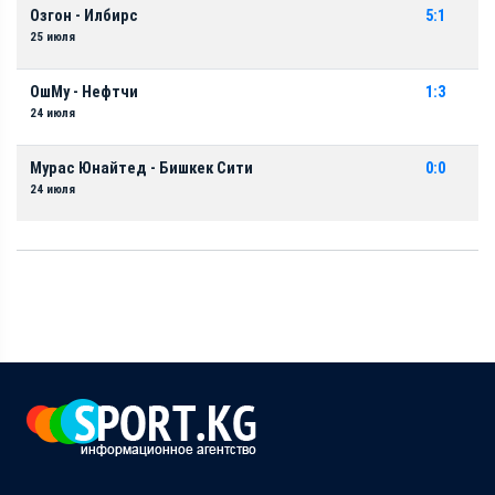
Озгон - Илбирс
5:1
25 июля
ОшМу - Нефтчи
1:3
24 июля
Мурас Юнайтед - Бишкек Сити
0:0
24 июля