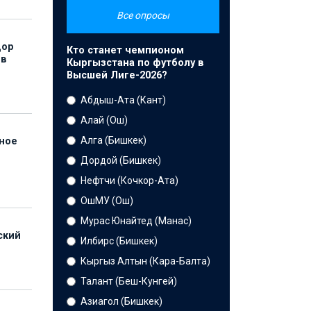
Все опросы
дор
Кто станет чемпионом
 в
Кыргызстана по футболу в
Высшей Лиге-2026?
Абдыш-Ата (Кант)
Алай (Ош)
Алга (Бишкек)
нное
й
Дордой (Бишкек)
Нефтчи (Кочкор-Ата)
ОшМУ (Ош)
Мурас Юнайтед (Манас)
ский
Илбирс (Бишкек)
Кыргыз Алтын (Кара-Балта)
Талант (Беш-Кунгей)
Азиагол (Бишкек)