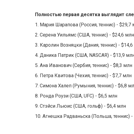
Полностью первая десятка выглядит сл
1. Мария Шарапова (Россия, теннис) - $29,7
2. Серена Уильямс (США, теннис) - $24,6 млн
3. Каролин Возняцки (Дания, теннис) - $14,6
4. Даника Патрик (США, NASCAR) - $13,9 мл
5. Ана Иванович (Сербия, теннис) - $8,3 млн
6. Петра Квитова (Чехия, теннис) - $7,7 млн
7. Симона Халеп (Румыния, теннис) - $6,8 м
8. Ронда Роузи (США, UFC) - $6,5 млн
9. Стэйси Льюис (США, гольф) - $6,4 млн
10. Агнешка Радваньска (Польша, теннис) -