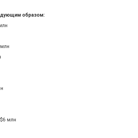
едующим образом:
 млн
 млн
н
лн
 $6 млн