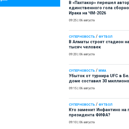
В «Пахтакор» перешел авто
единственного гола сборн
Ирака на ЧМ-2026
09:25
|
06 августа
/
СУПЕРНОВОСТЬ
ФУТБОЛ
В Алматы строят стадион на
тысяч человек
09:20
|
06 августа
/
СУПЕРНОВОСТЬ
ММА
Убыток от турнира UFC в Б
доме составил 30 миллион
09:15
|
06 августа
/
СУПЕРНОВОСТЬ
ФУТБОЛ
Кто заменит Инфантино на 
президента ФИФА?
09:10
|
06 августа