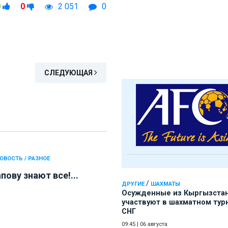
0
0
2 051
0
СЛЕДУЮЩАЯ
ОВОСТЬ / РАЗНОЕ
ову знают все!...
/
ДРУГИЕ
ШАХМАТЫ
Осужденные из Кыргызста
участвуют в шахматном тур
СНГ
09:45
|
06 августа