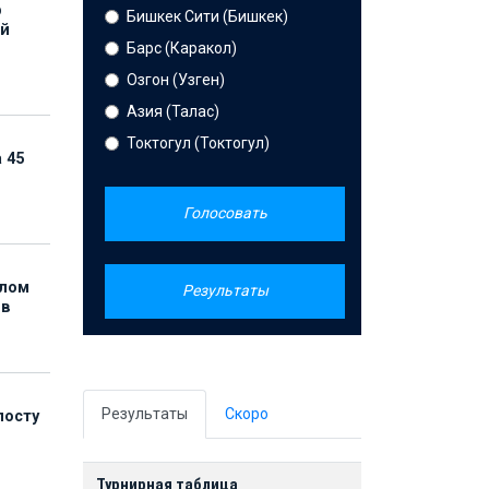
р
Бишкек Сити (Бишкек)
ой
Барс (Каракол)
Озгон (Узген)
Азия (Талас)
Токтогул (Токтогул)
 45
Голосовать
елом
Результаты
ов
Результаты
Скоро
посту
Турнирная таблица