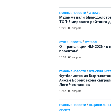
/
ГЛАВНЫЕ НОВОСТИ
ДЗЮДО
Мухаммедали Ырысдолотов
ТОП-5 мирового рейтинга 
15:21
|
05 августа
/
СУПЕРНОВОСТЬ
ФУТБОЛ
От трансляции ЧМ-2026 - к
проектам!
13:59
|
05 августа
/
ГЛАВНЫЕ НОВОСТИ
ЖЕНСКИЙ ФУТ
Футболистка из Кыргызста
Айжан Боронбекова сыграл
Лиге Чемпионов
13:57
|
05 августа
/
ГЛАВНЫЕ НОВОСТИ
НАЦИОНАЛЬНЫ
СПОРТА