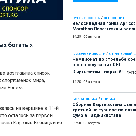
/
СУПЕРНОВОСТЬ
ВЕЛОСПОРТ
Велосипедная гонка Apricot
Marathon Race: нужны воло
14:25
|
06 августа
ых богатых
/
ГЛАВНЫЕ НОВОСТИ
СТРЕЛКОВЫЙ 
Чемпионат по стрельбе ср
военнослужащих СНГ:
Кыргызстан - первый!
Фот
ва возглавила список
 спортсменок мира,
14:25
|
06 августа
ал Forbes.
/
БОКС/БОРЬБА
БОРЬБА
Сборная Кыргызстана стала
залась на вершине в 11-й
третьей на турнире по пля
сто осталось за первой
сумо в Таджикистане
заняла Каролин Возняцки из
09:50
|
06 августа