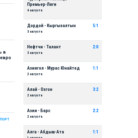
Премьер-Лиги
4 августа
Дордой - Кыргызалтын
5:1
3 августа
Нефтчи - Талант
2:0
ь в
3 августа
 евро
Азиягол - Мурас Юнайтед
1:1
2 августа
Алай - Озгон
3:2
2 августа
Азия - Барс
2:2
2 августа
СПОРТ
Алга - Абдыш-Ата
1:1
1 августа