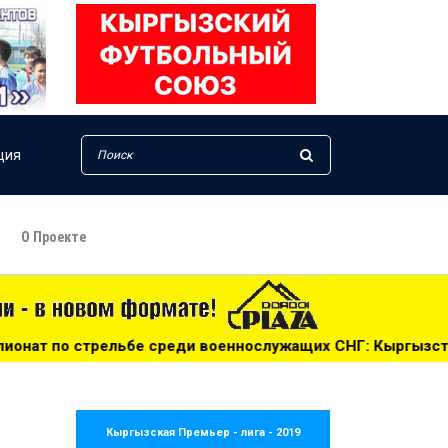
ция
О Проекте
оеннослужащих СНГ: Кыргызстан - первый! - 14:25
***
Кыргызская Премьер - лига - 2019