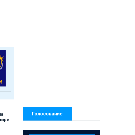
Голосование
на
нире