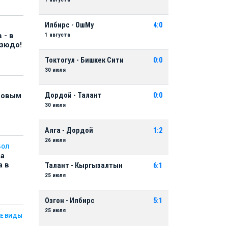
Илбирс - ОшМу
4:0
1 августа
 - в
дзюдо!
Токтогул - Бишкек Сити
0:0
30 июля
Дордой - Талант
0:0
 новым
30 июля
Алга - Дордой
1:2
26 июля
БОЛ
на
а в
Талант - Кыргызалтын
6:1
25 июля
Озгон - Илбирс
5:1
25 июля
Е ВИДЫ