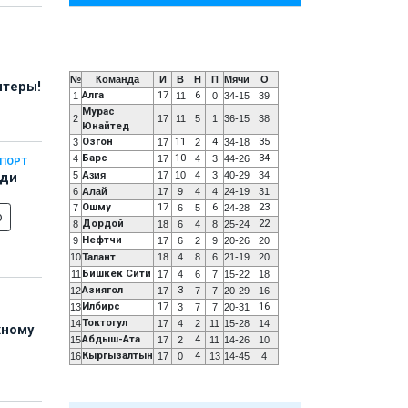
№
Команда
И
В
Н
П
Мячи
О
нтеры!
Алга
17
6
1
11
0
34-15
39
Мурас
2
17
11
5
1
36-15
38
Юнайтед
Озгон
11
4
35
3
17
2
34-18
Барс
10
34
4
17
4
3
44-26
СПОРТ
5
Азия
17
10
4
3
40-29
34
еди
6
Алай
17
9
4
4
24-19
31
Ошму
17
6
23
7
6
5
24-28
о
Дордой
22
8
18
6
4
8
25-24
Нефтчи
9
17
6
2
9
20-26
20
10
Талант
18
4
8
6
21-19
20
Бишкек Сити
11
17
4
6
7
15-22
18
Азиягол
3
12
17
7
7
20-29
16
Илбирс
17
16
13
3
7
7
20-31
Токтогул
14
17
4
2
11
15-28
14
жному
Абдыш-Ата
4
15
17
2
11
14-26
10
Кыргызалтын
4
16
17
0
13
14-45
4