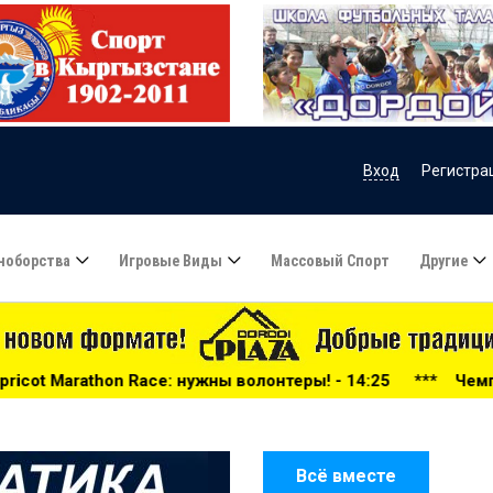
Вход
Регистра
ноборства
Игровые Виды
Массовый Спорт
Другие
 волонтеры! - 14:25
***
Чемпионат по стрельбе среди в
Всё вместе