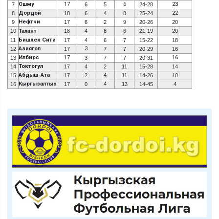
Ошму
17
6
23
7
6
5
24-28
Дордой
22
8
18
6
4
8
25-24
Нефтчи
9
17
6
2
9
20-26
20
10
Талант
18
4
8
6
21-19
20
Бишкек Сити
11
17
4
6
7
15-22
18
Азиягол
3
12
17
7
7
20-29
16
Илбирс
17
16
13
3
7
7
20-31
Токтогул
14
17
4
2
11
15-28
14
Абдыш-Ата
4
15
17
2
11
14-26
10
Кыргызалтын
4
16
17
0
13
14-45
4