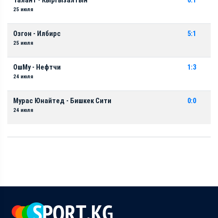
Талант - Кыргызалтын
6:1
25 июля
Озгон - Илбирс
5:1
25 июля
ОшМу - Нефтчи
1:3
24 июля
Мурас Юнайтед - Бишкек Сити
0:0
24 июля