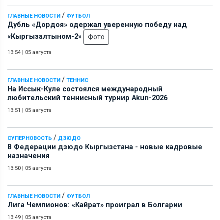
/
ГЛАВНЫЕ НОВОСТИ
ФУТБОЛ
Дубль «Дордоя» одержал уверенную победу над
«Кыргызалтыном-2»
Фото
13:54
|
05 августа
/
ГЛАВНЫЕ НОВОСТИ
ТЕННИС
На Иссык-Куле состоялся международный
любительский теннисный турнир Akun-2026
13:51
|
05 августа
/
СУПЕРНОВОСТЬ
ДЗЮДО
В Федерации дзюдо Кыргызстана - новые кадровые
назначения
13:50
|
05 августа
/
ГЛАВНЫЕ НОВОСТИ
ФУТБОЛ
Лига Чемпионов: «Кайрат» проиграл в Болгарии
13:49
|
05 августа