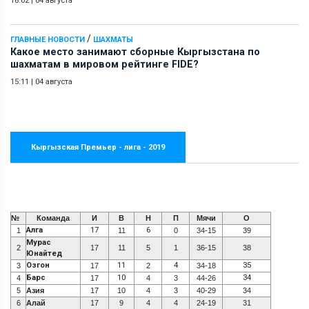
18:02
|
04 августа
/
ГЛАВНЫЕ НОВОСТИ
ШАХМАТЫ
Какое место занимают сборные Кыргызстана по
шахматам в мировом рейтинге FIDE?
15:11
|
04 августа
Кыргызская Премьер - лига - 2019
№
Команда
И
В
Н
П
Мячи
О
Алга
17
6
1
11
0
34-15
39
Мурас
2
17
11
5
1
36-15
38
Юнайтед
Озгон
11
4
35
3
17
2
34-18
Барс
10
34
4
17
4
3
44-26
5
Азия
17
10
4
3
40-29
34
6
Алай
17
9
4
4
24-19
31