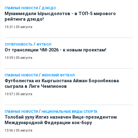
/
ГЛАВНЫЕ НОВОСТИ
ДЗЮДО
Мухаммедали Ырысдолотов - в ТОП-5 мирового
рейтинга дзюдо!
15:21
|
05 августа
/
СУПЕРНОВОСТЬ
ФУТБОЛ
От трансляции ЧМ-2026 - к новым проектам!
13:59
|
05 августа
/
ГЛАВНЫЕ НОВОСТИ
ЖЕНСКИЙ ФУТБОЛ
Футболистка из Кыргызстана Айжан Боронбекова
сыграла в Лиге Чемпионов
13:57
|
05 августа
/
ГЛАВНЫЕ НОВОСТИ
НАЦИОНАЛЬНЫЕ ВИДЫ СПОРТА
Толобай уулу Илгиз назначен Вице-президентом
Международной Федерации кок-бору
13:56
|
05 августа