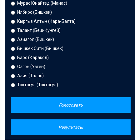
Мурас Юнайтед (Манас)
Илбирс (Бишкек)
Кыргыз Алтын (Кара-Балта)
Талант (Беш-Кунгей)
Азиагол (Бишкек)
Бишкек Сити (Бишкек)
Барс (Каракол)
Озгон (Узген)
Азия (Талас)
Токтогул (Токтогул)
Голосовать
Результаты