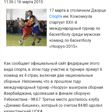
11:36
|
16 марта 2015
17 марта в столичном Дворце
Спорта
им. Кожомкула
стартует XXII-й
международный турнир по
баскетболу среди мужских
команд по баскетболу
«Нооруз-2015».
Как сообщает официальный сайт федерации этого
вида спорта, в этом году участие в турнире примут 6
команд из 4 стран, включая две национальные
сборные. Напомним, что в прошлом году
международный турнир «Нооруз» выиграла сборная
Азербайджана, одолевшая в финале сборную
Узбекистана - 98:67. Третье место досталось клубу
«Динамо-Бишкек», который со счетом 84:80 одолел
казахстанский ЦСКА.