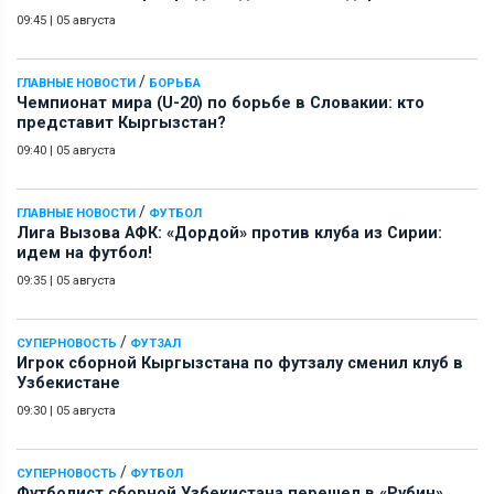
09:45
|
05 августа
/
ГЛАВНЫЕ НОВОСТИ
БОРЬБА
Чемпионат мира (U-20) по борьбе в Словакии: кто
представит Кыргызстан?
09:40
|
05 августа
/
ГЛАВНЫЕ НОВОСТИ
ФУТБОЛ
Лига Вызова АФК: «Дордой» против клуба из Сирии:
идем на футбол!
09:35
|
05 августа
/
СУПЕРНОВОСТЬ
ФУТЗАЛ
Игрок сборной Кыргызстана по футзалу сменил клуб в
Узбекистане
09:30
|
05 августа
/
СУПЕРНОВОСТЬ
ФУТБОЛ
Футболист сборной Узбекистана перешел в «Рубин»