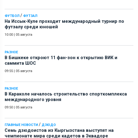
/
ФУТБОЛ
ФУТЗАЛ
На Иссык-Куле проходит международный турнир по
футзалу среди юношей
10:00
|
05 августа
РАЗНОЕ
В Бишкеке откроют 11 фан-зон к открытию ВИК и
саммита ШОС
09:55
|
05 августа
РАЗНОЕ
В Караколе началось строительство спорткомплекса
международного уровня
09:50
|
05 августа
/
ГЛАВНЫЕ НОВОСТИ
ДЗЮДО
Семь дзюдоистов из Кыргызстана выступят на
чемпионате мира среди кадетов в Эквадоре