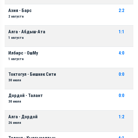
Азия - Барс
2:2
2 августа
Алга - Абдыш-Ата
1:1
1 августа
Илбирс - ОшМу
4:0
1 августа
Токтогул - Бишкек Сити
0:0
30 июля
Дордой - Талант
0:0
30 июля
Алга - Дордой
1:2
26 июля