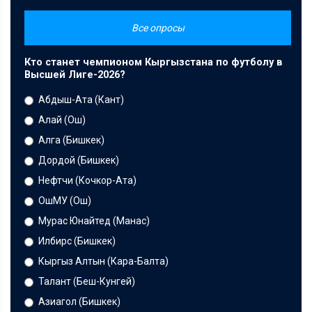
Все опросы
Кто станет чемпионом Кыргызстана по футболу в
Высшей Лиге-2026?
Абдыш-Ата (Кант)
Алай (Ош)
Алга (Бишкек)
Дордой (Бишкек)
Нефтчи (Кочкор-Ата)
ОшМУ (Ош)
Мурас Юнайтед (Манас)
Илбирс (Бишкек)
Кыргыз Алтын (Кара-Балта)
Талант (Беш-Кунгей)
Азиагол (Бишкек)