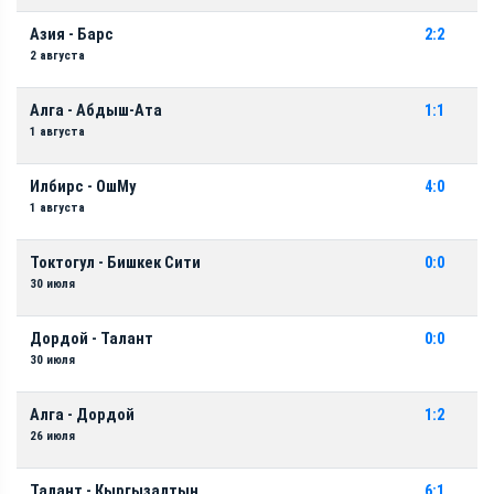
Азия - Барс
2:2
2 августа
Алга - Абдыш-Ата
1:1
1 августа
Илбирс - ОшМу
4:0
1 августа
Токтогул - Бишкек Сити
0:0
30 июля
Дордой - Талант
0:0
30 июля
Алга - Дордой
1:2
26 июля
Талант - Кыргызалтын
6:1