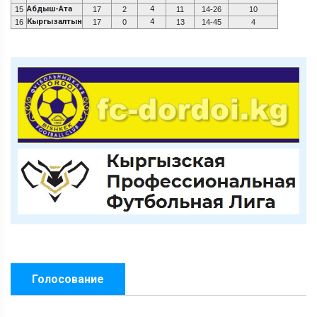
Абдыш-Ата
4
15
17
2
11
14-26
10
Кыргызалтын
4
16
17
0
13
14-45
4
Голосование