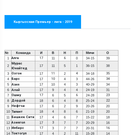
Кыргызская Премьер - лига - 2019
№
Команда
И
В
Н
П
Мячи
О
Алга
17
6
1
11
0
34-15
39
Мурас
2
17
11
5
1
36-15
38
Юнайтед
Озгон
11
4
35
3
17
2
34-18
Барс
10
34
4
17
4
3
44-26
5
Азия
17
10
4
3
40-29
34
6
Алай
17
9
4
4
24-19
31
Ошму
17
6
23
7
6
5
24-28
Дордой
22
8
18
6
4
8
25-24
Нефтчи
9
17
6
2
9
20-26
20
10
Талант
18
4
8
6
21-19
20
Бишкек Сити
11
17
4
6
7
15-22
18
Азиягол
3
12
17
7
7
20-29
16
Илбирс
17
16
13
3
7
7
20-31
Токтогул
14
17
4
2
11
15-28
14