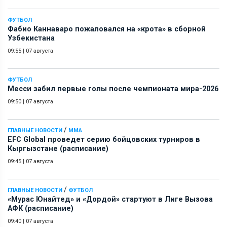
ФУТБОЛ
Фабио Каннаваро пожаловался на «крота» в сборной
Узбекистана
09:55
|
07 августа
ФУТБОЛ
Месси забил первые голы после чемпионата мира-2026
09:50
|
07 августа
/
ГЛАВНЫЕ НОВОСТИ
ММА
EFC Global проведет серию бойцовских турниров в
Кыргызстане (расписание)
09:45
|
07 августа
/
ГЛАВНЫЕ НОВОСТИ
ФУТБОЛ
«Мурас Юнайтед» и «Дордой» стартуют в Лиге Вызова
АФК (расписание)
09:40
|
07 августа