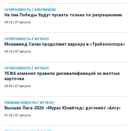
/
СУПЕРНОВОСТЬ
АЛЬПИНИЗМ
На пик Победы будут пускать только по разрешениям
09:15
|
07 августа
/
СУПЕРНОВОСТЬ
ФУТБОЛ
Мохаммед Салах продолжит карьеру в «Трабзонспоре»
09:10
|
07 августа
/
СУПЕРНОВОСТЬ
ФУТБОЛ
УЕФА изменил правила дисквалификаций за желтые
карточки
09:05
|
07 августа
/
ГЛАВНЫЕ НОВОСТИ
ФУТБОЛ
Высшая Лига-2026: «Мурас Юнайтед» догоняет «Алгу»
01:25
|
07 августа