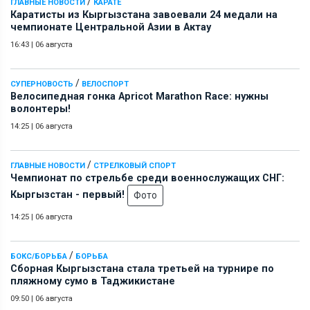
/
ГЛАВНЫЕ НОВОСТИ
КАРАТЕ
Каратисты из Кыргызстана завоевали 24 медали на
чемпионате Центральной Азии в Актау
16:43
|
06 августа
/
СУПЕРНОВОСТЬ
ВЕЛОСПОРТ
Велосипедная гонка Apricot Marathon Race: нужны
волонтеры!
14:25
|
06 августа
/
ГЛАВНЫЕ НОВОСТИ
СТРЕЛКОВЫЙ СПОРТ
Чемпионат по стрельбе среди военнослужащих СНГ:
Кыргызстан - первый!
Фото
14:25
|
06 августа
/
БОКС/БОРЬБА
БОРЬБА
Сборная Кыргызстана стала третьей на турнире по
пляжному сумо в Таджикистане
09:50
|
06 августа