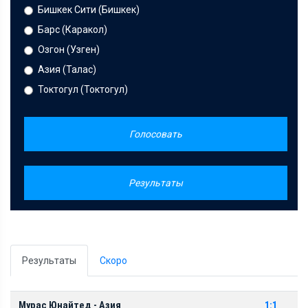
Бишкек Сити (Бишкек)
Барс (Каракол)
Озгон (Узген)
Азия (Талас)
Токтогул (Токтогул)
Голосовать
Результаты
Результаты
Скоро
Мурас Юнайтед - Азия
1:1