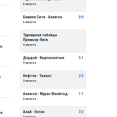
6 августа
Бишкек Сити - Азиягол
0:0
6 августа
Турнирная таблица
Премьер-Лиги
4 августа
ть
Дордой - Кыргызалтын
5:1
3 августа
Нефтчи - Талант
2:0
т
3 августа
Азиягол - Мурас Юнайтед
1:1
2 августа
Алай - Озгон
3:2
ые
2 августа