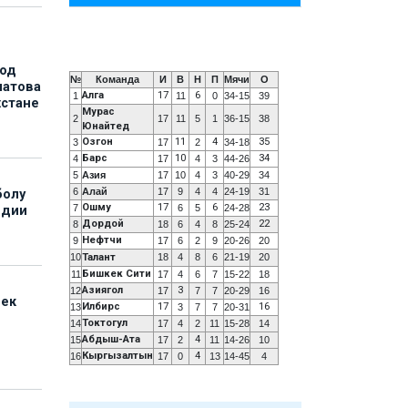
под
№
Команда
И
В
Н
П
Мячи
О
матова
Алга
17
6
1
11
0
34-15
39
хстане
Мурас
2
17
11
5
1
36-15
38
Юнайтед
Озгон
11
4
35
3
17
2
34-18
Барс
10
34
4
17
4
3
44-26
5
Азия
17
10
4
3
40-29
34
6
Алай
17
9
4
4
24-19
31
болу
Ошму
17
6
23
7
6
5
24-28
ндии
Дордой
22
8
18
6
4
8
25-24
Нефтчи
9
17
6
2
9
20-26
20
10
Талант
18
4
8
6
21-19
20
Бишкек Сити
11
17
4
6
7
15-22
18
Азиягол
3
12
17
7
7
20-29
16
бек
Илбирс
17
16
13
3
7
7
20-31
Токтогул
14
17
4
2
11
15-28
14
Абдыш-Ата
4
15
17
2
11
14-26
10
Кыргызалтын
4
16
17
0
13
14-45
4