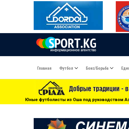
Главная
Футбол
Бокс/борьба
Еди
исты из Оша под руководством Азамата Байматова участву