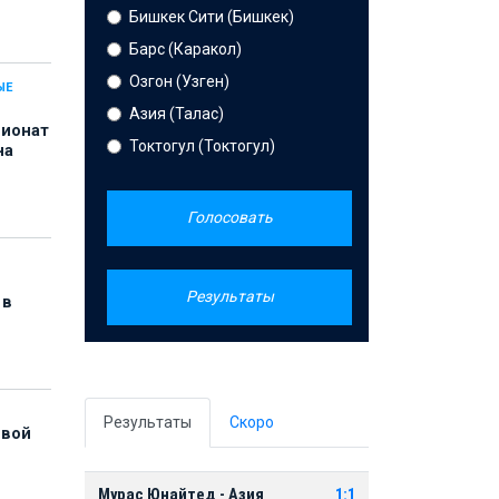
Бишкек Сити (Бишкек)
Барс (Каракол)
Озгон (Узген)
ЫЕ
Азия (Талас)
пионат
Токтогул (Токтогул)
на
Голосовать
Результаты
 в
Результаты
Скоро
рвой
Мурас Юнайтед - Азия
1:1