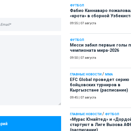
ФУТБОЛ
Фабио Каннаваро пожалова
«крота» в сборной Узбекист
09:55
|
07 августа
ФУТБОЛ
Месси забил первые голы 
чемпионата мира-2026
09:50
|
07 августа
/
ГЛАВНЫЕ НОВОСТИ
ММА
EFC Global проведет серию
бойцовских турниров в
Кыргызстане (расписание)
09:45
|
07 августа
/
ГЛАВНЫЕ НОВОСТИ
ФУТБОЛ
«Мурас Юнайтед» и «Дордо
арий
стартуют в Лиге Вызова АФ
(расписание)