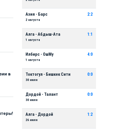
Азия - Барс
2:2
2 августа
Алга - Абдыш-Ата
1:1
1 августа
Илбирс - ОшМу
4:0
1 августа
зии в
Токтогул - Бишкек Сити
0:0
30 июля
Дордой - Талант
0:0
30 июля
нтеры!
Алга - Дордой
1:2
26 июля