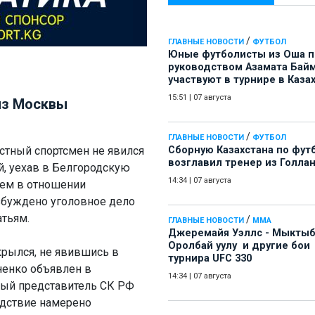
/
ГЛАВНЫЕ НОВОСТИ
ФУТБОЛ
Юные футболисты из Оша 
руководством Азамата Бай
участвуют в турнире в Каза
15:51
|
07 августа
из Москвы
/
ГЛАВНЫЕ НОВОСТИ
ФУТБОЛ
стный спортсмен не явился
Сборную Казахстана по фут
возглавил тренер из Голла
й, уехав в Белгородскую
14:34
|
07 августа
тем в отношении
буждено уголовное дело
атьям.
/
ГЛАВНЫЕ НОВОСТИ
ММА
Джеремайя Уэллс - Мыкты
Оролбай уулу и другие бои
крылся, не явившись в
турнира UFC 330
ненко объявлен в
14:34
|
07 августа
ный представитель СК РФ
дствие намерено