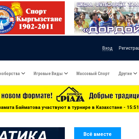
Вход
Регистра
ноборства
Игровые Виды
Массовый Спорт
Другие
ют в турнире в Казахстане - 15:51
***
Сборную Казахст
Всё вместе