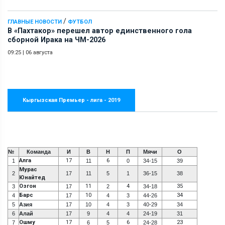
/
ГЛАВНЫЕ НОВОСТИ
ФУТБОЛ
В «Пахтакор» перешел автор единственного гола
сборной Ирака на ЧМ-2026
09:25
|
06 августа
Кыргызская Премьер - лига - 2019
№
Команда
И
В
Н
П
Мячи
О
Алга
17
6
1
11
0
34-15
39
Мурас
2
17
11
5
1
36-15
38
Юнайтед
Озгон
11
4
35
3
17
2
34-18
Барс
10
34
4
17
4
3
44-26
5
Азия
17
10
4
3
40-29
34
6
Алай
17
9
4
4
24-19
31
Ошму
17
6
23
7
6
5
24-28