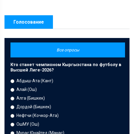
Голосование
Все опросы
Кто станет чемпионом Кыргызстана по футболу в
Высшей Лиге-2026?
Абдыш-Ата (Кант)
Алай (Ош)
Алга (Бишкек)
Дордой (Бишкек)
Нефтчи (Кочкор-Ата)
ОшМУ (Ош)
Мурас Юнайтед (Манас)