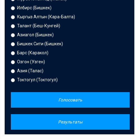
Илбирс (Бишкек)
Кыргыз Алтын (Кара-Балта)
Талант (Беш-Кунгей)
Азиагол (Бишкек)
Бишкек Сити (Бишкек)
Барс (Каракол)
Озгон (Узген)
Азия (Талас)
Токтогул (Токтогул)
Голосовать
Результаты