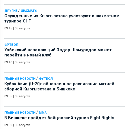
/
ДРУГИЕ
ШАХМАТЫ
Осужденные из Кыргызстана участвуют в шахматном
турнире СНГ
09:45
|
06 августа
ФУТБОЛ
Узбекский нападающий Элдор Шомуродов может
перейти в новый клуб
09:40
|
06 августа
/
ГЛАВНЫЕ НОВОСТИ
ФУТБОЛ
Кубок Азии (U-20): обновленное расписание матчей
сборной Кыргызстана в Бишкеке
09:35
|
06 августа
/
ГЛАВНЫЕ НОВОСТИ
ММА
В Бишкеке пройдет бойцовский турнир Fight Nights
09:30
|
06 августа