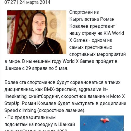
07:27
|
24 марта 2014
Спортсмен из
Кыргызстана Роман
Ковалев представит
нашу страну на KIA World
X Games - одном из
самых престижных
спортивных мероприятий
в мире. В нынешнем году World X Games пройдет в
Шанхае с 29 апреля по 5 мая.
Более ста спортсменов будут соревноваться в таких
дисциплинах, как BMX-фристайл, aggressive in-
lineskating, скейтбординг, скоростное лазание и Moto X
StepUp. Роман Ковалев будет выступать в дисциплине
Speed climbing (скоростное лазание).
- По предварительным
подсчетам на поездку в Шанхай