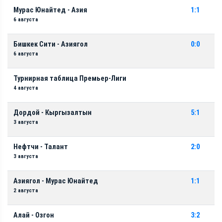
Мурас Юнайтед - Азия
1:1
6 августа
Бишкек Сити - Азиягол
0:0
6 августа
Турнирная таблица Премьер-Лиги
4 августа
Дордой - Кыргызалтын
5:1
3 августа
Нефтчи - Талант
2:0
3 августа
Азиягол - Мурас Юнайтед
1:1
2 августа
Алай - Озгон
3:2