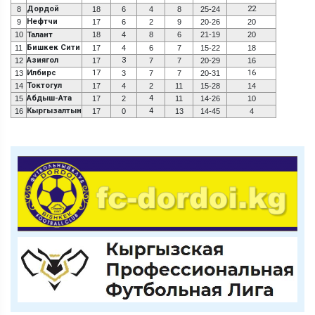
Дордой
22
8
18
6
4
8
25-24
Нефтчи
9
17
6
2
9
20-26
20
10
Талант
18
4
8
6
21-19
20
Бишкек Сити
11
17
4
6
7
15-22
18
Азиягол
3
12
17
7
7
20-29
16
Илбирс
17
16
13
3
7
7
20-31
Токтогул
14
17
4
2
11
15-28
14
Абдыш-Ата
4
15
17
2
11
14-26
10
Кыргызалтын
4
16
17
0
13
14-45
4