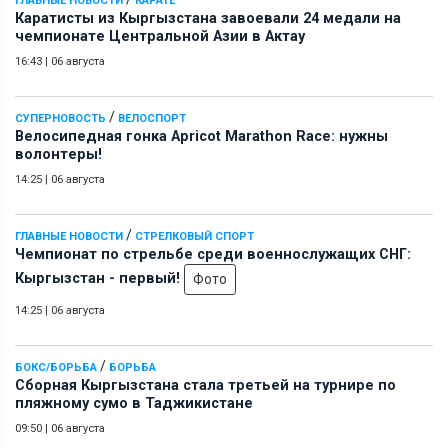
ГЛАВНЫЕ НОВОСТИ
КАРАТЕ
Каратисты из Кыргызстана завоевали 24 медали на
чемпионате Центральной Азии в Актау
16:43
|
06 августа
/
СУПЕРНОВОСТЬ
ВЕЛОСПОРТ
Велосипедная гонка Apricot Marathon Race: нужны
волонтеры!
14:25
|
06 августа
/
ГЛАВНЫЕ НОВОСТИ
СТРЕЛКОВЫЙ СПОРТ
Чемпионат по стрельбе среди военнослужащих СНГ:
Кыргызстан - первый!
Фото
14:25
|
06 августа
/
БОКС/БОРЬБА
БОРЬБА
Сборная Кыргызстана стала третьей на турнире по
пляжному сумо в Таджикистане
09:50
|
06 августа