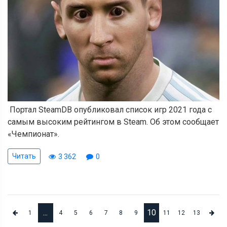
Портал SteamDB опубликовал список игр 2021 года с
самым высоким рейтингом в Steam. Об этом сообщает
«Чемпионат».
Читать
3 362
0
...
10
1
4
5
6
7
8
9
11
12
13