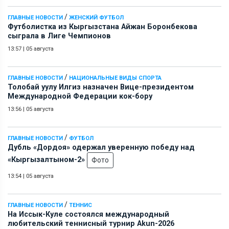
/
ГЛАВНЫЕ НОВОСТИ
ЖЕНСКИЙ ФУТБОЛ
Футболистка из Кыргызстана Айжан Боронбекова
сыграла в Лиге Чемпионов
13:57
|
05 августа
/
ГЛАВНЫЕ НОВОСТИ
НАЦИОНАЛЬНЫЕ ВИДЫ СПОРТА
Толобай уулу Илгиз назначен Вице-президентом
Международной Федерации кок-бору
13:56
|
05 августа
/
ГЛАВНЫЕ НОВОСТИ
ФУТБОЛ
Дубль «Дордоя» одержал уверенную победу над
«Кыргызалтыном-2»
Фото
13:54
|
05 августа
/
ГЛАВНЫЕ НОВОСТИ
ТЕННИС
На Иссык-Куле состоялся международный
любительский теннисный турнир Akun-2026