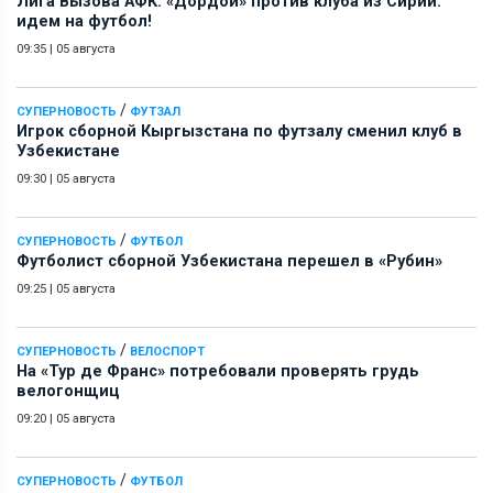
Лига Вызова АФК: «Дордой» против клуба из Сирии:
идем на футбол!
09:35
|
05 августа
/
СУПЕРНОВОСТЬ
ФУТЗАЛ
Игрок сборной Кыргызстана по футзалу сменил клуб в
Узбекистане
09:30
|
05 августа
/
СУПЕРНОВОСТЬ
ФУТБОЛ
Футболист сборной Узбекистана перешел в «Рубин»
09:25
|
05 августа
/
СУПЕРНОВОСТЬ
ВЕЛОСПОРТ
На «Тур де Франс» потребовали проверять грудь
велогонщиц
09:20
|
05 августа
/
СУПЕРНОВОСТЬ
ФУТБОЛ