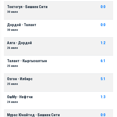
Токтогул - Бишкек Сити
0:0
30 июля
Дордой - Талант
0:0
30 июля
Алга - Дордой
1:2
26 июля
Талант - Кыргызалтын
6:1
25 июля
Озгон - Илбирс
5:1
25 июля
ОшМу - Нефтчи
1:3
24 июля
Мурас Юнайтед - Бишкек Сити
0:0