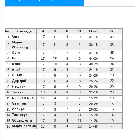
№
Команда
И
В
Н
П
Мячи
О
Алга
17
6
1
11
0
34-15
39
Мурас
2
17
11
5
1
36-15
38
Юнайтед
Озгон
11
4
35
3
17
2
34-18
Барс
10
34
4
17
4
3
44-26
5
Азия
17
10
4
3
40-29
34
6
Алай
17
9
4
4
24-19
31
Ошму
17
6
23
7
6
5
24-28
Дордой
22
8
18
6
4
8
25-24
Нефтчи
9
17
6
2
9
20-26
20
10
Талант
18
4
8
6
21-19
20
Бишкек Сити
11
17
4
6
7
15-22
18
Азиягол
3
12
17
7
7
20-29
16
Илбирс
17
16
13
3
7
7
20-31
Токтогул
14
17
4
2
11
15-28
14
Абдыш-Ата
4
15
17
2
11
14-26
10
Кыргызалтын
4
16
17
0
13
14-45
4