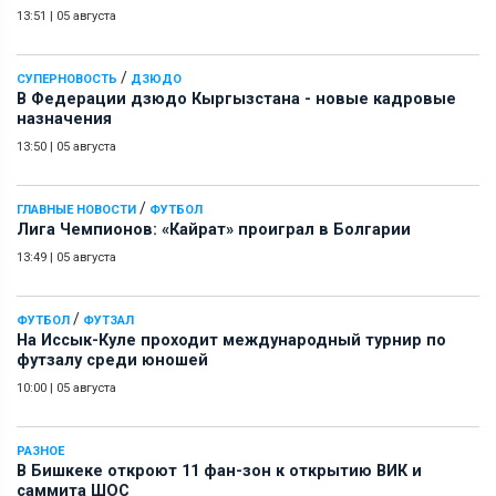
13:51
|
05 августа
/
СУПЕРНОВОСТЬ
ДЗЮДО
В Федерации дзюдо Кыргызстана - новые кадровые
назначения
13:50
|
05 августа
/
ГЛАВНЫЕ НОВОСТИ
ФУТБОЛ
Лига Чемпионов: «Кайрат» проиграл в Болгарии
13:49
|
05 августа
/
ФУТБОЛ
ФУТЗАЛ
На Иссык-Куле проходит международный турнир по
футзалу среди юношей
10:00
|
05 августа
РАЗНОЕ
В Бишкеке откроют 11 фан-зон к открытию ВИК и
саммита ШОС