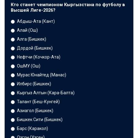
Кто станет чемпионом Кыргызстана по футболу в
Высшей Лиге-2026?
Абдыш-Ата (Кант)
Алай (Ош)
Алга (Бишкек)
Дордой (Бишкек)
Нефтчи (Кочкор-Ата)
ОшМУ (Ош)
Мурас Юнайтед (Манас)
Илбирс (Бишкек)
Кыргыз Алтын (Кара-Балта)
Талант (Беш-Кунгей)
Азиагол (Бишкек)
Бишкек Сити (Бишкек)
Барс (Каракол)
Озгон (Узген)