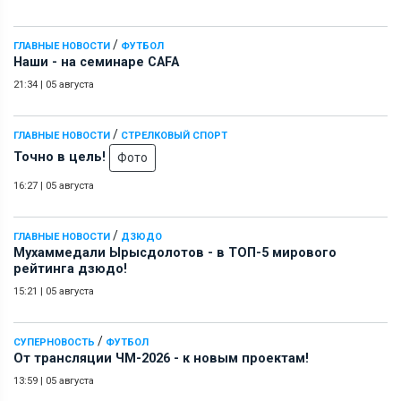
/
ГЛАВНЫЕ НОВОСТИ
ФУТБОЛ
Наши - на семинаре СAFA
21:34
|
05 августа
/
ГЛАВНЫЕ НОВОСТИ
СТРЕЛКОВЫЙ СПОРТ
Точно в цель!
Фото
16:27
|
05 августа
/
ГЛАВНЫЕ НОВОСТИ
ДЗЮДО
Мухаммедали Ырысдолотов - в ТОП-5 мирового
рейтинга дзюдо!
15:21
|
05 августа
/
СУПЕРНОВОСТЬ
ФУТБОЛ
От трансляции ЧМ-2026 - к новым проектам!
13:59
|
05 августа