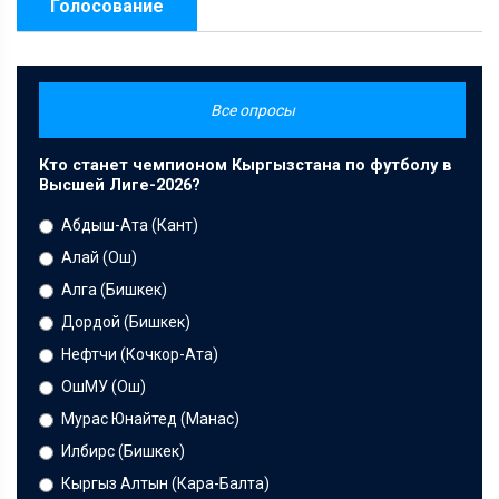
Голосование
Все опросы
Кто станет чемпионом Кыргызстана по футболу в
Высшей Лиге-2026?
Абдыш-Ата (Кант)
Алай (Ош)
Алга (Бишкек)
Дордой (Бишкек)
Нефтчи (Кочкор-Ата)
ОшМУ (Ош)
Мурас Юнайтед (Манас)
Илбирс (Бишкек)
Кыргыз Алтын (Кара-Балта)