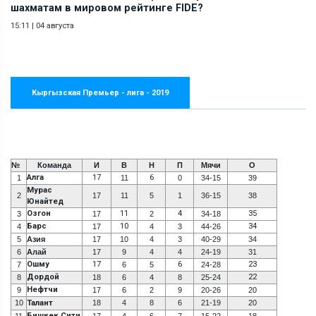
шахматам в мировом рейтинге FIDE?
15:11
|
04 августа
Кыргызская Премьер - лига - 2019
№
Команда
И
В
Н
П
Мячи
О
Алга
17
6
1
11
0
34-15
39
Мурас
2
17
11
5
1
36-15
38
Юнайтед
Озгон
11
4
35
3
17
2
34-18
Барс
10
34
4
17
4
3
44-26
5
Азия
17
10
4
3
40-29
34
6
Алай
17
9
4
4
24-19
31
Ошму
17
6
23
7
6
5
24-28
Дордой
22
8
18
6
4
8
25-24
Нефтчи
9
17
6
2
9
20-26
20
10
Талант
18
4
8
6
21-19
20
Бишкек Сити
11
17
4
6
7
15-22
18