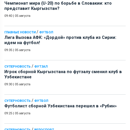
Чемпионат мира (U-20) по борьбе в Словакии: кто
представит Кыргызстан?
09:40
|
05 августа
/
ГЛАВНЫЕ НОВОСТИ
ФУТБОЛ
Лига Вызова АФК: «Дордой» против клуба из Сирии:
идем на футбол!
09:35
|
05 августа
/
СУПЕРНОВОСТЬ
ФУТЗАЛ
Игрок сборной Кыргызстана по футзалу сменил клуб в
Узбекистане
09:30
|
05 августа
/
СУПЕРНОВОСТЬ
ФУТБОЛ
Футболист сборной Узбекистана перешел в «Рубин»
09:25
|
05 августа
/
СУПЕРНОВОСТЬ
ВЕЛОСПОРТ