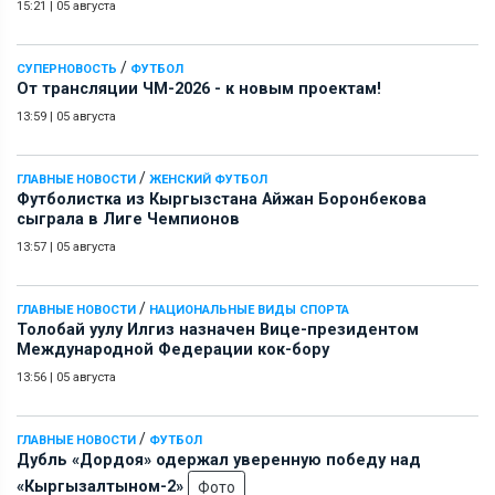
15:21
|
05 августа
/
СУПЕРНОВОСТЬ
ФУТБОЛ
От трансляции ЧМ-2026 - к новым проектам!
13:59
|
05 августа
/
ГЛАВНЫЕ НОВОСТИ
ЖЕНСКИЙ ФУТБОЛ
Футболистка из Кыргызстана Айжан Боронбекова
сыграла в Лиге Чемпионов
13:57
|
05 августа
/
ГЛАВНЫЕ НОВОСТИ
НАЦИОНАЛЬНЫЕ ВИДЫ СПОРТА
Толобай уулу Илгиз назначен Вице-президентом
Международной Федерации кок-бору
13:56
|
05 августа
/
ГЛАВНЫЕ НОВОСТИ
ФУТБОЛ
Дубль «Дордоя» одержал уверенную победу над
«Кыргызалтыном-2»
Фото