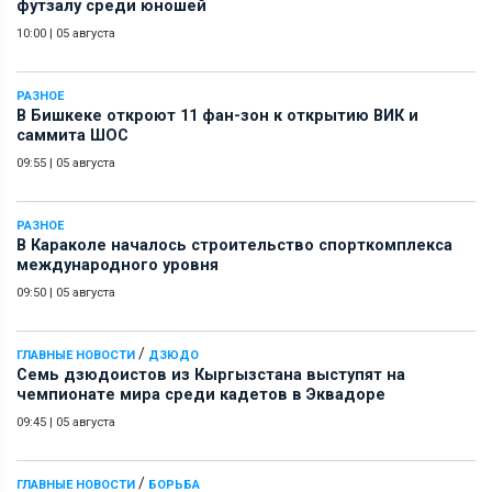
футзалу среди юношей
10:00
|
05 августа
РАЗНОЕ
В Бишкеке откроют 11 фан-зон к открытию ВИК и
саммита ШОС
09:55
|
05 августа
РАЗНОЕ
В Караколе началось строительство спорткомплекса
международного уровня
09:50
|
05 августа
/
ГЛАВНЫЕ НОВОСТИ
ДЗЮДО
Семь дзюдоистов из Кыргызстана выступят на
чемпионате мира среди кадетов в Эквадоре
09:45
|
05 августа
/
ГЛАВНЫЕ НОВОСТИ
БОРЬБА