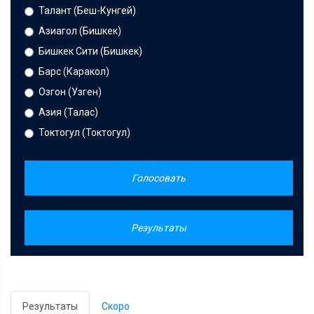
Талант (Беш-Кунгей)
Азиагол (Бишкек)
Бишкек Сити (Бишкек)
Барс (Каракол)
Озгон (Узген)
Азия (Талас)
Токтогул (Токтогул)
Голосовать
Результаты
Результаты
Скоро