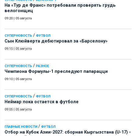
На «Тур де Франс» потребовали проверять грудь
велогонщиц
09:20
|
05 августа
/
СУПЕРНОВОСТЬ
ФУТБОЛ
Сын Клюйверта дебютировал за «Барселону»
09:15
|
05 августа
/
СУПЕРНОВОСТЬ
РАЗНОЕ
Чемпиона Формулы-1 преследуют папарацци
09:10
|
05 августа
/
СУПЕРНОВОСТЬ
ФУТБОЛ
Неймар пока остается в футболе
09:05
|
05 августа
/
ГЛАВНЫЕ НОВОСТИ
ФУТБОЛ
Отбор на Кубок Азии-2027: сборная Кыргызстана (U-17) -