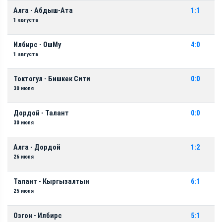
Алга - Абдыш-Ата
1:1
1 августа
Илбирс - ОшМу
4:0
1 августа
Токтогул - Бишкек Сити
0:0
30 июля
Дордой - Талант
0:0
30 июля
Алга - Дордой
1:2
26 июля
Талант - Кыргызалтын
6:1
25 июля
Озгон - Илбирс
5:1