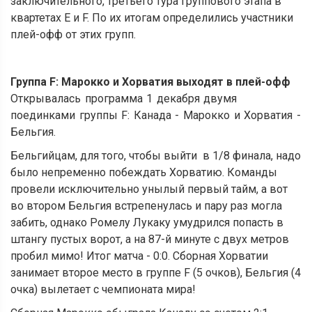
заключительного, третьего тура группового этапа в
квартетах Е и F. По их итогам определились участники
плей-офф от этих групп.
Группа
F
: Марокко и Хорватия выходят в плей-офф
Открывалась программа 1 декабря двумя
поединками группы F: Канада - Марокко и Хорватия -
Бельгия.
Бельгийцам, для того, чтобы выйти в 1/8 финала, надо
было непременно побеждать Хорватию. Команды
провели исключительно унылый первый тайм, а вот
во втором Бельгия встрепенулась и пару раз могла
забить, однако Ромелу Лукаку умудрился попасть в
штангу пустых ворот, а на 87-й минуте с двух метров
пробил мимо! Итог матча - 0:0. Сборная Хорватии
занимает второе место в группе F (5 очков), Бельгия (4
очка) вылетает с чемпионата мира!