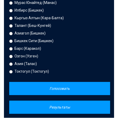
Мурас Юнайтед (Манас)
Илбирс (Бишкек)
Кыргыз Алтын (Кара-Балта)
Талант (Беш-Кунгей)
Азиагол (Бишкек)
Бишкек Сити (Бишкек)
Барс (Каракол)
Озгон (Узген)
Азия (Талас)
Токтогул (Токтогул)
Голосовать
Результаты