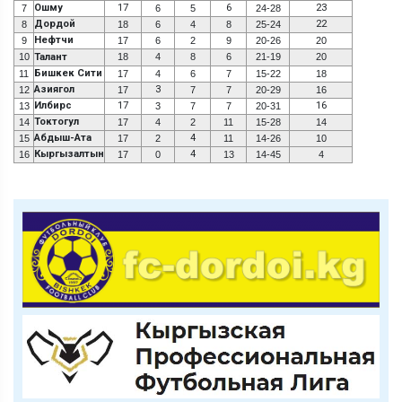
Ошму
17
6
23
7
6
5
24-28
Дордой
22
8
18
6
4
8
25-24
Нефтчи
9
17
6
2
9
20-26
20
10
Талант
18
4
8
6
21-19
20
Бишкек Сити
11
17
4
6
7
15-22
18
Азиягол
3
12
17
7
7
20-29
16
Илбирс
17
16
13
3
7
7
20-31
Токтогул
14
17
4
2
11
15-28
14
Абдыш-Ата
4
15
17
2
11
14-26
10
Кыргызалтын
4
16
17
0
13
14-45
4