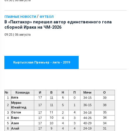
09:30
|
06 августа
/
ГЛАВНЫЕ НОВОСТИ
ФУТБОЛ
В «Пахтакор» перешел автор единственного гола
сборной Ирака на ЧМ-2026
09:25
|
06 августа
Кыргызская Премьер - лига - 2019
№
Команда
И
В
Н
П
Мячи
О
Алга
17
6
1
11
0
34-15
39
Мурас
2
17
11
5
1
36-15
38
Юнайтед
Озгон
11
4
35
3
17
2
34-18
Барс
10
34
4
17
4
3
44-26
5
Азия
17
10
4
3
40-29
34
6
Алай
17
9
4
4
24-19
31