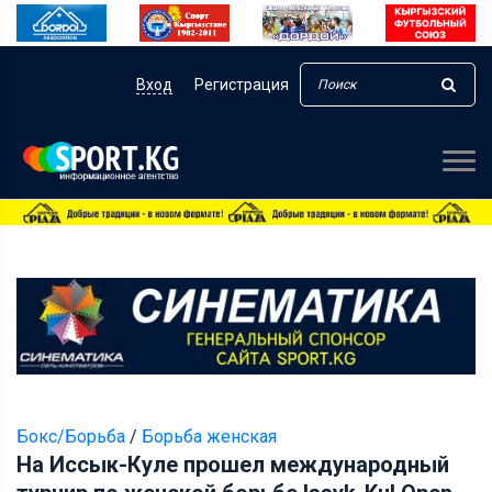
Вход
Регистрация
Бокс/Борьба
/
Борьба женская
На Иссык-Куле прошел международный