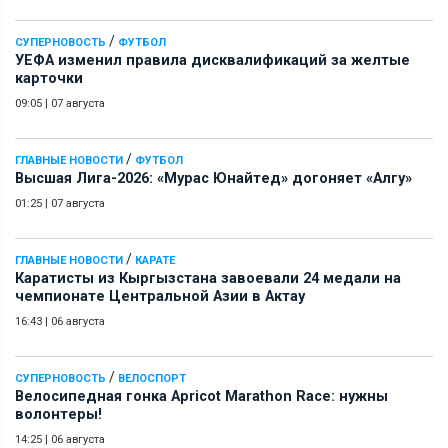
/
СУПЕРНОВОСТЬ
ФУТБОЛ
УЕФА изменил правила дисквалификаций за желтые
карточки
09:05
|
07 августа
/
ГЛАВНЫЕ НОВОСТИ
ФУТБОЛ
Высшая Лига-2026: «Мурас Юнайтед» догоняет «Алгу»
01:25
|
07 августа
/
ГЛАВНЫЕ НОВОСТИ
КАРАТЕ
Каратисты из Кыргызстана завоевали 24 медали на
чемпионате Центральной Азии в Актау
16:43
|
06 августа
/
СУПЕРНОВОСТЬ
ВЕЛОСПОРТ
Велосипедная гонка Apricot Marathon Race: нужны
волонтеры!
14:25
|
06 августа