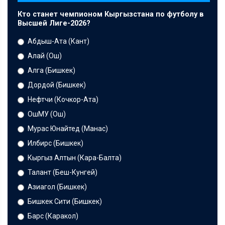
Кто станет чемпионом Кыргызстана по футболу в
Высшей Лиге-2026?
Абдыш-Ата (Кант)
Алай (Ош)
Алга (Бишкек)
Дордой (Бишкек)
Нефтчи (Кочкор-Ата)
ОшМУ (Ош)
Мурас Юнайтед (Манас)
Илбирс (Бишкек)
Кыргыз Алтын (Кара-Балта)
Талант (Беш-Кунгей)
Азиагол (Бишкек)
Бишкек Сити (Бишкек)
Барс (Каракол)