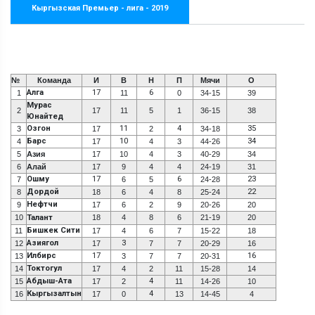
Кыргызская Премьер - лига - 2019
№
Команда
И
В
Н
П
Мячи
О
Алга
17
6
1
11
0
34-15
39
Мурас
2
17
11
5
1
36-15
38
Юнайтед
Озгон
11
4
35
3
17
2
34-18
Барс
10
34
4
17
4
3
44-26
5
Азия
17
10
4
3
40-29
34
6
Алай
17
9
4
4
24-19
31
Ошму
17
6
23
7
6
5
24-28
Дордой
22
8
18
6
4
8
25-24
Нефтчи
9
17
6
2
9
20-26
20
10
Талант
18
4
8
6
21-19
20
Бишкек Сити
11
17
4
6
7
15-22
18
Азиягол
3
12
17
7
7
20-29
16
Илбирс
17
16
13
3
7
7
20-31
Токтогул
14
17
4
2
11
15-28
14
Абдыш-Ата
4
15
17
2
11
14-26
10
Кыргызалтын
4
16
17
0
13
14-45
4