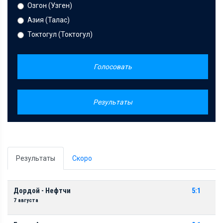
Озгон (Узген)
Азия (Талас)
Токтогул (Токтогул)
Голосовать
Результаты
Результаты
Скоро
Дордой - Нефтчи
5:1
7 августа