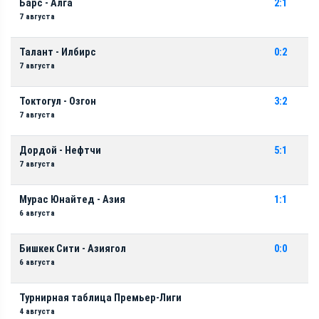
Барс - Алга
2:1
7 августа
Талант - Илбирс
0:2
7 августа
Токтогул - Озгон
3:2
7 августа
Дордой - Нефтчи
5:1
7 августа
Мурас Юнайтед - Азия
1:1
6 августа
Бишкек Сити - Азиягол
0:0
6 августа
Турнирная таблица Премьер-Лиги
4 августа