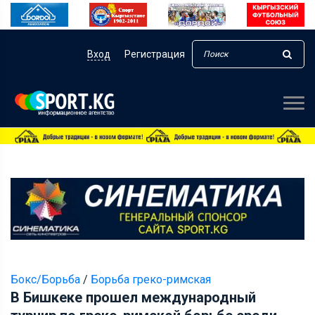
Вход
Регистрация
Бокс/Борьба
/
Борьба греко-римская
В Бишкеке прошел международный