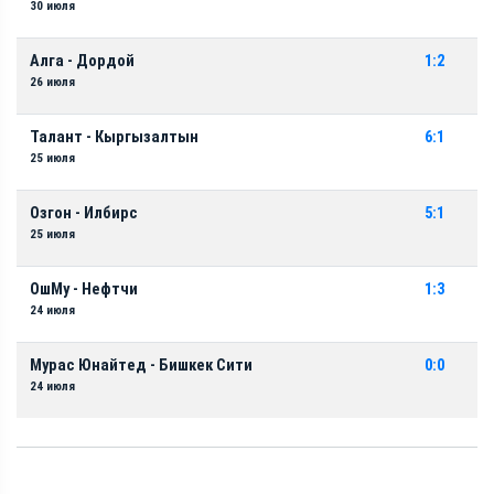
30 июля
Алга - Дордой
1:2
26 июля
Талант - Кыргызалтын
6:1
25 июля
Озгон - Илбирс
5:1
25 июля
ОшМу - Нефтчи
1:3
24 июля
Мурас Юнайтед - Бишкек Сити
0:0
24 июля