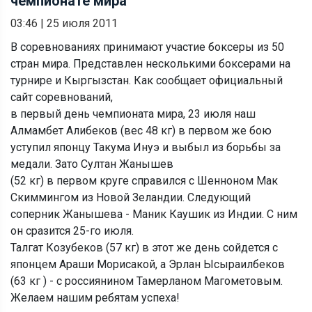
чемпионате мира
03:46
|
25 июля 2011
В соревнованиях принимают участие боксеры из 50
стран мира. Представлен несколькими боксерами на
турнире и Кыргызстан. Как сообщает официальный
сайт соревнований,
в первый день чемпионата мира, 23 июля наш
Алмамбет Алибеков (вес 48 кг) в первом же бою
уступил японцу Такума Инуэ и выбыл из борьбы за
медали. Зато Султан Жанышев
(52 кг) в первом круге справился с Шенноном Мак
Скиммингом из Новой Зеландии. Следующий
соперник Жанышева - Маник Каушик из Индии. С ним
он сразится 25-го июля.
Талгат Козубеков (57 кг) в этот же день сойдется с
японцем Араши Морисакой, а Эрлан Ысыраилбеков
(63 кг ) - с россиянином Тамерланом Магометовым.
Желаем нашим ребятам успеха!