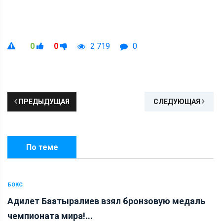
0
0
2 719
0
ПРЕДЫДУЩАЯ
СЛЕДУЮЩАЯ
По теме
БОКС
Адилет Баатыралиев взял бронзовую медаль
чемпионата мира!...