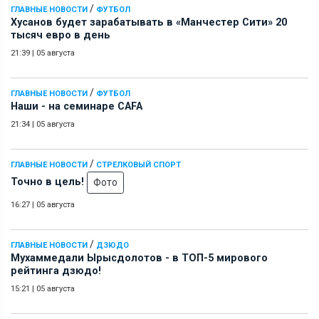
/
ГЛАВНЫЕ НОВОСТИ
ФУТБОЛ
Хусанов будет зарабатывать в «Манчестер Сити» 20
тысяч евро в день
21:39
|
05 августа
/
ГЛАВНЫЕ НОВОСТИ
ФУТБОЛ
Наши - на семинаре СAFA
21:34
|
05 августа
/
ГЛАВНЫЕ НОВОСТИ
СТРЕЛКОВЫЙ СПОРТ
Точно в цель!
Фото
16:27
|
05 августа
/
ГЛАВНЫЕ НОВОСТИ
ДЗЮДО
Мухаммедали Ырысдолотов - в ТОП-5 мирового
рейтинга дзюдо!
15:21
|
05 августа