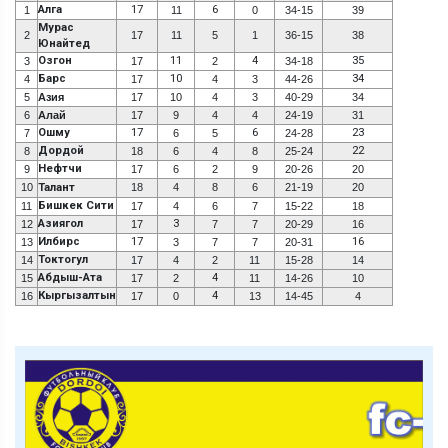
Алга
17
6
1
11
0
34-15
39
Мурас
2
17
11
5
1
36-15
38
Юнайтед
Озгон
11
4
35
3
17
2
34-18
Барс
10
34
4
17
4
3
44-26
5
Азия
17
10
4
3
40-29
34
6
Алай
17
9
4
4
24-19
31
Ошму
17
6
23
7
6
5
24-28
Дордой
22
8
18
6
4
8
25-24
Нефтчи
9
17
6
2
9
20-26
20
10
Талант
18
4
8
6
21-19
20
Бишкек Сити
11
17
4
6
7
15-22
18
Азиягол
3
12
17
7
7
20-29
16
Илбирс
17
16
13
3
7
7
20-31
Токтогул
14
17
4
2
11
15-28
14
Абдыш-Ата
4
15
17
2
11
14-26
10
Кыргызалтын
4
16
17
0
13
14-45
4