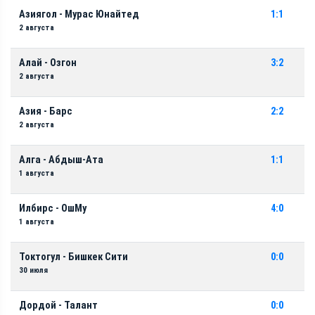
Азиягол - Мурас Юнайтед
1:1
2 августа
Алай - Озгон
3:2
2 августа
Азия - Барс
2:2
2 августа
Алга - Абдыш-Ата
1:1
1 августа
Илбирс - ОшМу
4:0
1 августа
Токтогул - Бишкек Сити
0:0
30 июля
Дордой - Талант
0:0