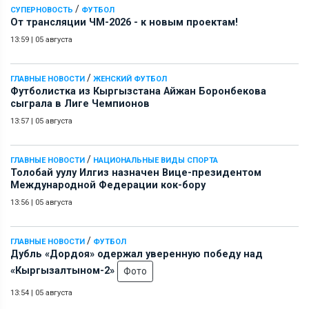
/
СУПЕРНОВОСТЬ
ФУТБОЛ
От трансляции ЧМ-2026 - к новым проектам!
13:59
|
05 августа
/
ГЛАВНЫЕ НОВОСТИ
ЖЕНСКИЙ ФУТБОЛ
Футболистка из Кыргызстана Айжан Боронбекова
сыграла в Лиге Чемпионов
13:57
|
05 августа
/
ГЛАВНЫЕ НОВОСТИ
НАЦИОНАЛЬНЫЕ ВИДЫ СПОРТА
Толобай уулу Илгиз назначен Вице-президентом
Международной Федерации кок-бору
13:56
|
05 августа
/
ГЛАВНЫЕ НОВОСТИ
ФУТБОЛ
Дубль «Дордоя» одержал уверенную победу над
«Кыргызалтыном-2»
Фото
13:54
|
05 августа