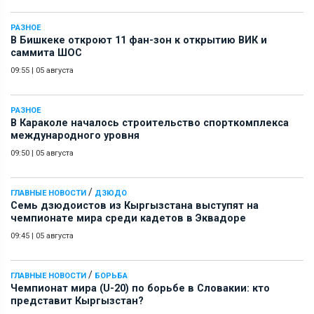
РАЗНОЕ
В Бишкеке откроют 11 фан-зон к открытию ВИК и
саммита ШОС
09:55
|
05 августа
РАЗНОЕ
В Караколе началось строительство спорткомплекса
международного уровня
09:50
|
05 августа
/
ГЛАВНЫЕ НОВОСТИ
ДЗЮДО
Семь дзюдоистов из Кыргызстана выступят на
чемпионате мира среди кадетов в Эквадоре
09:45
|
05 августа
/
ГЛАВНЫЕ НОВОСТИ
БОРЬБА
Чемпионат мира (U-20) по борьбе в Словакии: кто
представит Кыргызстан?