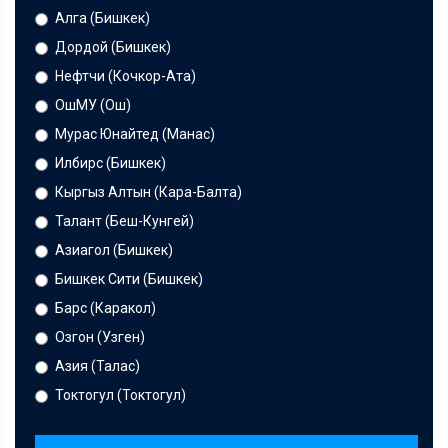
Алга (Бишкек)
Дордой (Бишкек)
Нефтчи (Кочкор-Ата)
ОшМУ (Ош)
Мурас Юнайтед (Манас)
Илбирс (Бишкек)
Кыргыз Алтын (Кара-Балта)
Талант (Беш-Кунгей)
Азиагол (Бишкек)
Бишкек Сити (Бишкек)
Барс (Каракол)
Озгон (Узген)
Азия (Талас)
Токтогул (Токтогул)