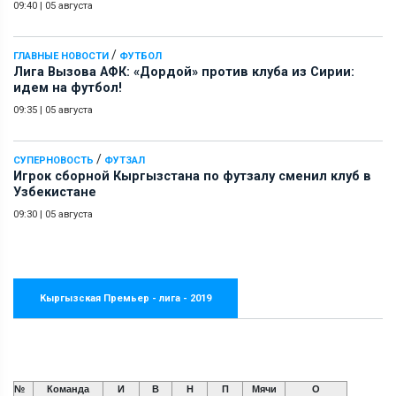
09:40
|
05 августа
/
ГЛАВНЫЕ НОВОСТИ
ФУТБОЛ
Лига Вызова АФК: «Дордой» против клуба из Сирии:
идем на футбол!
09:35
|
05 августа
/
СУПЕРНОВОСТЬ
ФУТЗАЛ
Игрок сборной Кыргызстана по футзалу сменил клуб в
Узбекистане
09:30
|
05 августа
Кыргызская Премьер - лига - 2019
№
Команда
И
В
Н
П
Мячи
О