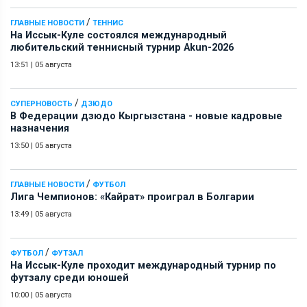
/
ГЛАВНЫЕ НОВОСТИ
ТЕННИС
На Иссык-Куле состоялся международный
любительский теннисный турнир Akun-2026
13:51
|
05 августа
/
СУПЕРНОВОСТЬ
ДЗЮДО
В Федерации дзюдо Кыргызстана - новые кадровые
назначения
13:50
|
05 августа
/
ГЛАВНЫЕ НОВОСТИ
ФУТБОЛ
Лига Чемпионов: «Кайрат» проиграл в Болгарии
13:49
|
05 августа
/
ФУТБОЛ
ФУТЗАЛ
На Иссык-Куле проходит международный турнир по
футзалу среди юношей
10:00
|
05 августа