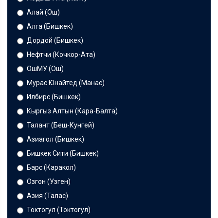
Алай (Ош)
Алга (Бишкек)
Дордой (Бишкек)
Нефтчи (Кочкор-Ата)
ОшМУ (Ош)
Мурас Юнайтед (Манас)
Илбирс (Бишкек)
Кыргыз Алтын (Кара-Балта)
Талант (Беш-Кунгей)
Азиагол (Бишкек)
Бишкек Сити (Бишкек)
Барс (Каракол)
Озгон (Узген)
Азия (Талас)
Токтогул (Токтогул)