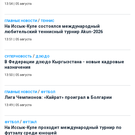
13:54
|
05 августа
/
ГЛАВНЫЕ НОВОСТИ
ТЕННИС
На Иссык-Куле состоялся международный
любительский теннисный турнир Akun-2026
13:51
|
05 августа
/
СУПЕРНОВОСТЬ
ДЗЮДО
В Федерации дзюдо Кыргызстана - новые кадровые
назначения
13:50
|
05 августа
/
ГЛАВНЫЕ НОВОСТИ
ФУТБОЛ
Лига Чемпионов: «Кайрат» проиграл в Болгарии
13:49
|
05 августа
/
ФУТБОЛ
ФУТЗАЛ
На Иссык-Куле проходит международный турнир по
футзалу среди юношей