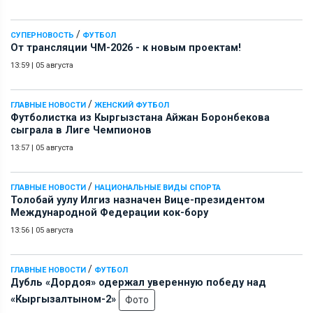
/
СУПЕРНОВОСТЬ
ФУТБОЛ
От трансляции ЧМ-2026 - к новым проектам!
13:59
|
05 августа
/
ГЛАВНЫЕ НОВОСТИ
ЖЕНСКИЙ ФУТБОЛ
Футболистка из Кыргызстана Айжан Боронбекова
сыграла в Лиге Чемпионов
13:57
|
05 августа
/
ГЛАВНЫЕ НОВОСТИ
НАЦИОНАЛЬНЫЕ ВИДЫ СПОРТА
Толобай уулу Илгиз назначен Вице-президентом
Международной Федерации кок-бору
13:56
|
05 августа
/
ГЛАВНЫЕ НОВОСТИ
ФУТБОЛ
Дубль «Дордоя» одержал уверенную победу над
«Кыргызалтыном-2»
Фото