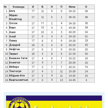
№
Команда
И
В
Н
П
Мячи
О
Алга
17
6
1
11
0
34-15
39
Мурас
2
17
11
5
1
36-15
38
Юнайтед
Озгон
11
4
35
3
17
2
34-18
Барс
10
34
4
17
4
3
44-26
5
Азия
17
10
4
3
40-29
34
6
Алай
17
9
4
4
24-19
31
Ошму
17
6
23
7
6
5
24-28
Дордой
22
8
18
6
4
8
25-24
Нефтчи
9
17
6
2
9
20-26
20
10
Талант
18
4
8
6
21-19
20
Бишкек Сити
11
17
4
6
7
15-22
18
Азиягол
3
12
17
7
7
20-29
16
Илбирс
17
16
13
3
7
7
20-31
Токтогул
14
17
4
2
11
15-28
14
Абдыш-Ата
4
15
17
2
11
14-26
10
Кыргызалтын
4
16
17
0
13
14-45
4