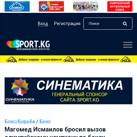
Вход
Регистрация
Бокс/Борьба
/
Бокс
Магомед Исмаилов бросил вызов