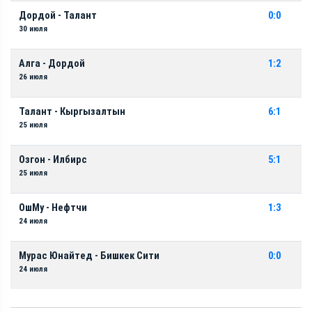
Дордой - Талант
0:0
30 июля
Алга - Дордой
1:2
26 июля
Талант - Кыргызалтын
6:1
25 июля
Озгон - Илбирс
5:1
25 июля
ОшМу - Нефтчи
1:3
24 июля
Мурас Юнайтед - Бишкек Сити
0:0
24 июля