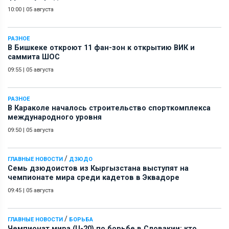
10:00
|
05 августа
РАЗНОЕ
В Бишкеке откроют 11 фан-зон к открытию ВИК и
саммита ШОС
09:55
|
05 августа
РАЗНОЕ
В Караколе началось строительство спорткомплекса
международного уровня
09:50
|
05 августа
/
ГЛАВНЫЕ НОВОСТИ
ДЗЮДО
Семь дзюдоистов из Кыргызстана выступят на
чемпионате мира среди кадетов в Эквадоре
09:45
|
05 августа
/
ГЛАВНЫЕ НОВОСТИ
БОРЬБА
Чемпионат мира (U-20) по борьбе в Словакии: кто