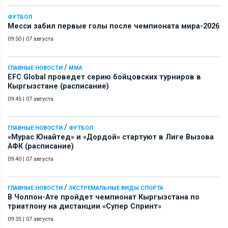
ФУТБОЛ
Месси забил первые голы после чемпионата мира-2026
09:50
|
07 августа
/
ГЛАВНЫЕ НОВОСТИ
ММА
EFC Global проведет серию бойцовских турниров в
Кыргызстане (расписание)
09:45
|
07 августа
/
ГЛАВНЫЕ НОВОСТИ
ФУТБОЛ
«Мурас Юнайтед» и «Дордой» стартуют в Лиге Вызова
АФК (расписание)
09:40
|
07 августа
/
ГЛАВНЫЕ НОВОСТИ
ЭКСТРЕМАЛЬНЫЕ ВИДЫ СПОРТА
В Чолпон-Ате пройдет чемпионат Кыргызстана по
триатлону на дистанции «Супер Спринт»
09:35
|
07 августа