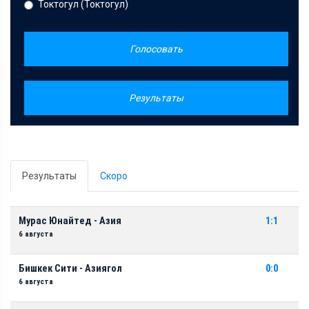
Токтогул (Токтогул)
Голосовать
Результаты
Результаты
Скоро
Мурас Юнайтед - Азия
1:1
6 августа
Бишкек Сити - Азиягол
0:0
6 августа