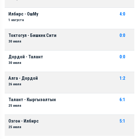
Илбирс - ОшМу
4:0
1 августа
Токтогул - Бишкек Сити
0:0
30 июля
Дордой - Талант
0:0
30 июля
Алга - Дордой
1:2
26 июля
Талант - Кыргызалтын
6:1
25 июля
Озгон - Илбирс
5:1
25 июля