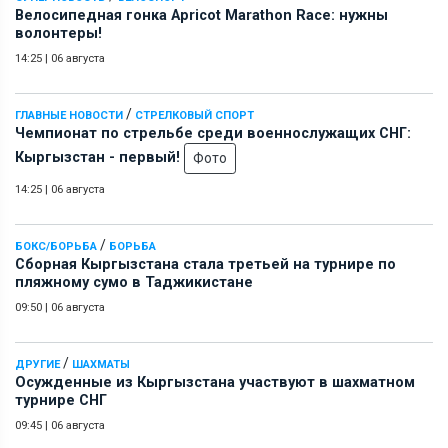
Велосипедная гонка Apricot Marathon Race: нужны
волонтеры!
14:25
|
06 августа
/
ГЛАВНЫЕ НОВОСТИ
СТРЕЛКОВЫЙ СПОРТ
Чемпионат по стрельбе среди военнослужащих СНГ:
Кыргызстан - первый!
Фото
14:25
|
06 августа
/
БОКС/БОРЬБА
БОРЬБА
Сборная Кыргызстана стала третьей на турнире по
пляжному сумо в Таджикистане
09:50
|
06 августа
/
ДРУГИЕ
ШАХМАТЫ
Осужденные из Кыргызстана участвуют в шахматном
турнире СНГ
09:45
|
06 августа