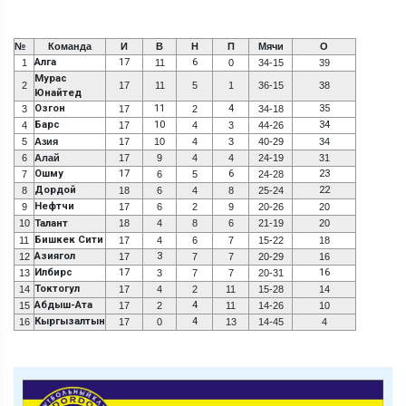
№
Команда
И
В
Н
П
Мячи
О
Алга
17
6
1
11
0
34-15
39
Мурас
2
17
11
5
1
36-15
38
Юнайтед
Озгон
11
4
35
3
17
2
34-18
Барс
10
34
4
17
4
3
44-26
5
Азия
17
10
4
3
40-29
34
6
Алай
17
9
4
4
24-19
31
Ошму
17
6
23
7
6
5
24-28
Дордой
22
8
18
6
4
8
25-24
Нефтчи
9
17
6
2
9
20-26
20
10
Талант
18
4
8
6
21-19
20
Бишкек Сити
11
17
4
6
7
15-22
18
Азиягол
3
12
17
7
7
20-29
16
Илбирс
17
16
13
3
7
7
20-31
Токтогул
14
17
4
2
11
15-28
14
Абдыш-Ата
4
15
17
2
11
14-26
10
Кыргызалтын
4
16
17
0
13
14-45
4