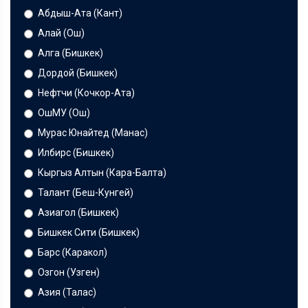
Абдыш-Ата (Кант)
Алай (Ош)
Алга (Бишкек)
Дордой (Бишкек)
Нефтчи (Кочкор-Ата)
ОшМУ (Ош)
Мурас Юнайтед (Манас)
Илбирс (Бишкек)
Кыргыз Алтын (Кара-Балта)
Талант (Беш-Кунгей)
Азиагол (Бишкек)
Бишкек Сити (Бишкек)
Барс (Каракол)
Озгон (Узген)
Азия (Талас)