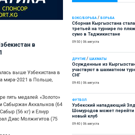
/
БОКС/БОРЬБА
БОРЬБА
Сборная Кыргызстана стала
третьей на турнире по пля
сумо в Таджикистане
09:50
|
06 августа
збекистан в
1
/
ДРУГИЕ
ШАХМАТЫ
Осужденные из Кыргызста
участвуют в шахматном тур
залась выше Узбекистана в
СНГ
а мира-2021 в Польше,
09:45
|
06 августа
ре пять медалей. «Золото»
ФУТБОЛ
) и Сабыржан Аккалыков (64
Узбекский нападающий Эл
Шомуродов может перейти
Сабыр (56 кг) и Елнур
новый клуб
грал Диас Молжигитов (75
09:40
|
06 августа