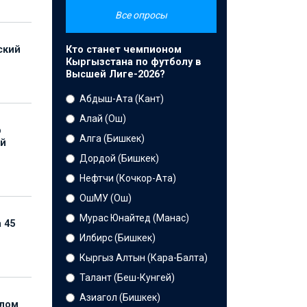
Все опросы
Кто станет чемпионом
ский
Кыргызстана по футболу в
Высшей Лиге-2026?
Абдыш-Ата (Кант)
Алай (Ош)
р
Алга (Бишкек)
ой
Дордой (Бишкек)
Нефтчи (Кочкор-Ата)
ОшМУ (Ош)
Мурас Юнайтед (Манас)
 45
Илбирс (Бишкек)
Кыргыз Алтын (Кара-Балта)
Талант (Беш-Кунгей)
Азиагол (Бишкек)
елом