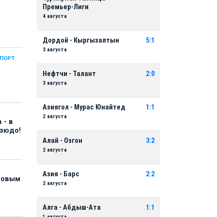
Премьер-Лиги
4 августа
Дордой - Кыргызалтын
5:1
3 августа
СПОРТ
Нефтчи - Талант
2:0
3 августа
Азиягол - Мурас Юнайтед
1:1
2 августа
 - в
дзюдо!
Алай - Озгон
3:2
2 августа
Азия - Барс
2:2
 новым
2 августа
Алга - Абдыш-Ата
1:1
1 августа