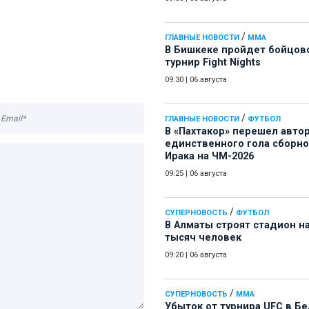
/
ГЛАВНЫЕ НОВОСТИ
ММА
В Бишкеке пройдет бойцов
турнир Fight Nights
09:30
|
06 августа
/
ГЛАВНЫЕ НОВОСТИ
ФУТБОЛ
В «Пахтакор» перешел авто
единственного гола сборн
Ирака на ЧМ-2026
09:25
|
06 августа
/
СУПЕРНОВОСТЬ
ФУТБОЛ
В Алматы строят стадион на
тысяч человек
09:20
|
06 августа
/
СУПЕРНОВОСТЬ
ММА
Убыток от турнира UFC в Б