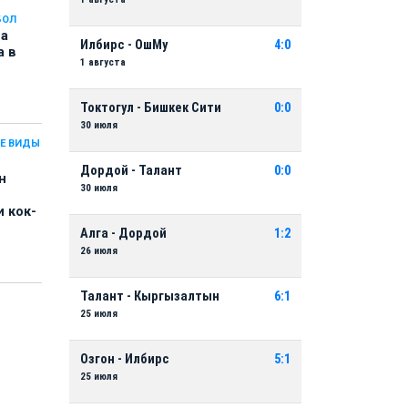
БОЛ
на
Илбирс - ОшМу
4:0
а в
1 августа
Токтогул - Бишкек Сити
0:0
30 июля
Е ВИДЫ
Дордой - Талант
0:0
н
30 июля
 кок-
Алга - Дордой
1:2
26 июля
Талант - Кыргызалтын
6:1
25 июля
Озгон - Илбирс
5:1
25 июля