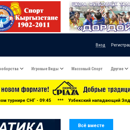
Вход
Регистра
ноборства
Игровые Виды
Массовый Спорт
Другие
45
***
Узбекский нападающий Элдор Шомуродов может п
Всё вместе