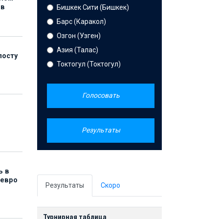
ов
Бишкек Сити (Бишкек)
Барс (Каракол)
Озгон (Узген)
Азия (Талас)
посту
Токтогул (Токтогул)
Голосовать
Результаты
ь в
 евро
Результаты
Скоро
Турнирная таблица