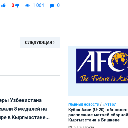
0
0
1 064
0
СЛЕДУЮЩАЯ
еры Узбекистана
/
ГЛАВНЫЕ НОВОСТИ
ФУТБОЛ
евали 8 медалей на
Кубок Азии (U-20): обновле
расписание матчей сборно
ре в Кыргызстане...
Кыргызстана в Бишкеке
09:35
|
06 августа