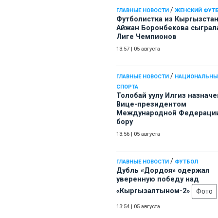
/
ГЛАВНЫЕ НОВОСТИ
ЖЕНСКИЙ ФУТ
Футболистка из Кыргызста
Айжан Боронбекова сыграл
Лиге Чемпионов
13:57
|
05 августа
/
ГЛАВНЫЕ НОВОСТИ
НАЦИОНАЛЬНЫ
СПОРТА
Толобай уулу Илгиз назначе
Вице-президентом
Международной Федерации
бору
13:56
|
05 августа
/
ГЛАВНЫЕ НОВОСТИ
ФУТБОЛ
Дубль «Дордоя» одержал
уверенную победу над
«Кыргызалтыном-2»
Фото
13:54
|
05 августа