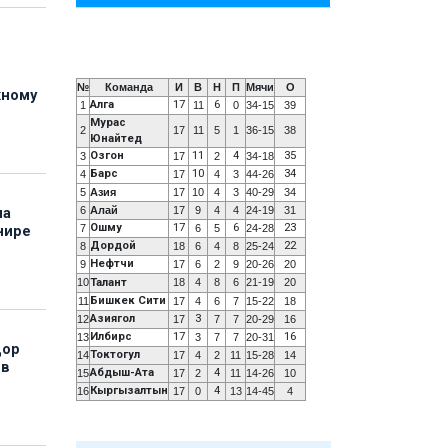
№
Команда
И
В
Н
П
Мячи
О
жному
Алга
17
6
1
11
0
34-15
39
Мурас
2
17
11
5
1
36-15
38
Юнайтед
Озгон
11
4
35
3
17
2
34-18
Барс
10
34
4
17
4
3
44-26
5
Азия
17
10
4
3
40-29
34
6
Алай
17
9
4
4
24-19
31
на
Ошму
17
6
23
7
6
5
24-28
нире
Дордой
22
8
18
6
4
8
25-24
Нефтчи
9
17
6
2
9
20-26
20
10
Талант
18
4
8
6
21-19
20
Бишкек Сити
11
17
4
6
7
15-22
18
Азиягол
3
12
17
7
7
20-29
16
Илбирс
17
16
13
3
7
7
20-31
дор
Токтогул
14
17
4
2
11
15-28
14
 в
Абдыш-Ата
4
15
17
2
11
14-26
10
Кыргызалтын
4
16
17
0
13
14-45
4