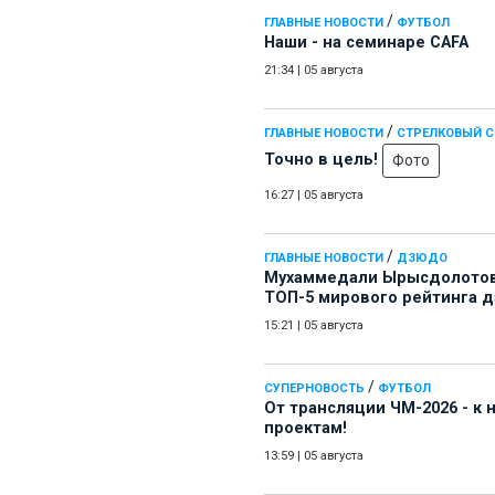
/
ГЛАВНЫЕ НОВОСТИ
ФУТБОЛ
Наши - на семинаре СAFA
21:34
|
05 августа
/
ГЛАВНЫЕ НОВОСТИ
СТРЕЛКОВЫЙ 
Точно в цель!
Фото
16:27
|
05 августа
/
ГЛАВНЫЕ НОВОСТИ
ДЗЮДО
Мухаммедали Ырысдолотов
ТОП-5 мирового рейтинга 
15:21
|
05 августа
/
СУПЕРНОВОСТЬ
ФУТБОЛ
От трансляции ЧМ-2026 - к
проектам!
13:59
|
05 августа