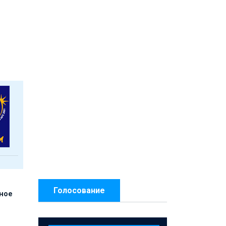
Голосование
нное
й