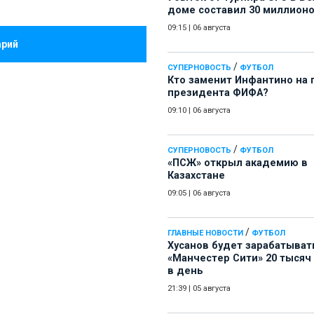
доме составил 30 миллион
09:15
|
06 августа
арий
/
СУПЕРНОВОСТЬ
ФУТБОЛ
Кто заменит Инфантино на 
президента ФИФА?
09:10
|
06 августа
/
СУПЕРНОВОСТЬ
ФУТБОЛ
«ПСЖ» открыл академию в
Казахстане
09:05
|
06 августа
/
ГЛАВНЫЕ НОВОСТИ
ФУТБОЛ
Хусанов будет зарабатыват
«Манчестер Сити» 20 тысяч
в день
21:39
|
05 августа