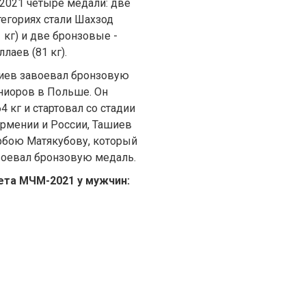
2021 четыре медали: две
тегориях стали Шахзод
 кг) и две бронзовые -
лаев (81 кг).
иев завоевал бронзовую
ниоров в Польше. Он
4 кг и стартовал со стадии
Армении и России, Ташиев
рбою Матякубову, который
авоевал бронзовую медаль.
та МЧМ-2021 у мужчин: