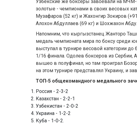
Узбекские же боксеры завоевали на МЧМ-
золотые - чемпионами в своих весовых ка
Музафаров (52 кг) и Жахонгир Зокиров (+91
Алохон Абдуллаев (69 кг) и Шохжахон Абдул
Напомним, что кыргызстанец Жанторо Таш
медаль чемпионата мира по боксу среди ю
выступал в турнире весовой категории до 6
1/16 финала. Одолев боксеров из Сербии, 
вышео в полуфинал, но там проиграл Бозо
на этом турнире представлял Украину, и з
ТОП-5 общекомандного медального заче
Россия - 2-3-2
Казахстан - 2-2-1
Узбекистан - 2-0-2
Украина - 1-2-2
Куба - 1-0-2.