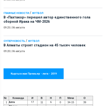
/
ГЛАВНЫЕ НОВОСТИ
ФУТБОЛ
В «Пахтакор» перешел автор единственного гола
сборной Ирака на ЧМ-2026
09:25
|
06 августа
/
СУПЕРНОВОСТЬ
ФУТБОЛ
В Алматы строят стадион на 45 тысяч человек
09:20
|
06 августа
Кыргызская Премьер - лига - 2019
№
Команда
И
В
Н
П
Мячи
О
Алга
17
6
1
11
0
34-15
39