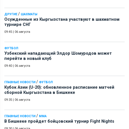
/
ДРУГИЕ
ШАХМАТЫ
Осужденные из Кыргызстана участвуют в шахматном
турнире СНГ
09:45
|
06 августа
ФУТБОЛ
Узбекский нападающий Элдор Шомуродов может
перейти в новый клуб
09:40
|
06 августа
/
ГЛАВНЫЕ НОВОСТИ
ФУТБОЛ
Кубок Азии (U-20): обновленное расписание матчей
сборной Кыргызстана в Бишкеке
09:35
|
06 августа
/
ГЛАВНЫЕ НОВОСТИ
ММА
В Бишкеке пройдет бойцовский турнир Fight Nights
09:30
|
06 августа