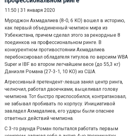
профессиональном ринге
11:50
|
31 января 2020
Муроджон Ахмадалиев (8-0, 6 KO) вошел в историю,
как первый объединенный чемпион мира из
Узбекистана, причем сделал этого за рекордные 8
поединков на профессиональном ринге. В
конкурентном противостоянии Ахмадалиев
перебоксировал обладателя титулов по версиям WBA
Super и IBF во втором легчайшем весе (до 55,3 кг)
Даниэля Романа (27-3-1, 10 KO) из США.
Агрессивный претендент-левша занял центр ринга,
челночил, работал двоечками, выцеливал голову
чемпиона. Тот быстро приспособился, контратаковал,
не забывал пробивать по корпусу. Инициативой
завладел Ахмадалиев, его удары были опаснее
ответных действий чемпиона.
С 3-го раунда Роман попытался работать первым
номером, записал себе в актив 4-ю трехминутку,