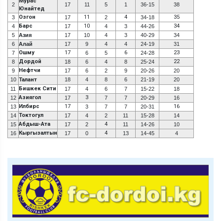
Мурас
2
17
11
5
1
36-15
38
Юнайтед
Озгон
11
4
35
3
17
2
34-18
Барс
10
34
4
17
4
3
44-26
5
Азия
17
10
4
3
40-29
34
6
Алай
17
9
4
4
24-19
31
Ошму
17
6
23
7
6
5
24-28
Дордой
22
8
18
6
4
8
25-24
Нефтчи
9
17
6
2
9
20-26
20
10
Талант
18
4
8
6
21-19
20
Бишкек Сити
11
17
4
6
7
15-22
18
Азиягол
3
12
17
7
7
20-29
16
Илбирс
17
16
13
3
7
7
20-31
Токтогул
14
17
4
2
11
15-28
14
Абдыш-Ата
4
15
17
2
11
14-26
10
Кыргызалтын
4
16
17
0
13
14-45
4