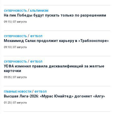
/
СУПЕРНОВОСТЬ
АЛЬПИНИЗМ
На пик Победы будут пускать только по разрешениям
09:15
|
07 августа
/
СУПЕРНОВОСТЬ
ФУТБОЛ
Мохаммед Салах продолжит карьеру в «Трабзонспоре»
09:10
|
07 августа
/
СУПЕРНОВОСТЬ
ФУТБОЛ
УЕФА изменил правила дисквалификаций за желтые
карточки
09:05
|
07 августа
/
ГЛАВНЫЕ НОВОСТИ
ФУТБОЛ
Высшая Лига-2026: «Мурас Юнайтед» догоняет «Алгу»
01:25
|
07 августа