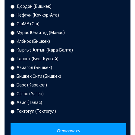
Дордой (Бишкек)
Нефтчи (Кочкор-Ата)
ОшМУ (Ош)
Мурас Юнайтед (Манас)
Илбирс (Бишкек)
Кыргыз Алтын (Кара-Балта)
Талант (Беш-Кунгей)
Азиагол (Бишкек)
Бишкек Сити (Бишкек)
Барс (Каракол)
Озгон (Узген)
Азия (Талас)
Токтогул (Токтогул)
Голосовать