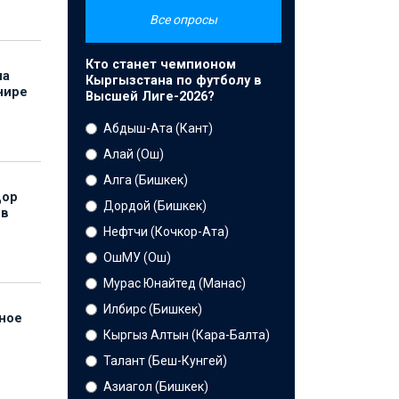
Все опросы
Кто станет чемпионом
на
Кыргызстана по футболу в
нире
Высшей Лиге-2026?
Абдыш-Ата (Кант)
Алай (Ош)
Алга (Бишкек)
дор
Дордой (Бишкек)
 в
Нефтчи (Кочкор-Ата)
ОшМУ (Ош)
Мурас Юнайтед (Манас)
Илбирс (Бишкек)
нное
й
Кыргыз Алтын (Кара-Балта)
Талант (Беш-Кунгей)
Азиагол (Бишкек)