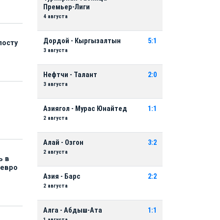
Премьер-Лиги
4 августа
Дордой - Кыргызалтын
5:1
посту
3 августа
Нефтчи - Талант
2:0
3 августа
Азиягол - Мурас Юнайтед
1:1
2 августа
Алай - Озгон
3:2
2 августа
ь в
 евро
Азия - Барс
2:2
2 августа
Алга - Абдыш-Ата
1:1
1 августа