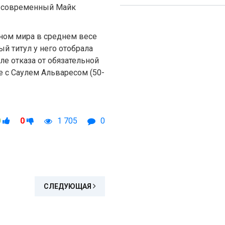
ак современный Майк
ном мира в среднем весе
ый титул у него отобрала
е отказа от обязательной
е с Саулем Альваресом (50-
0
0
1 705
0
СЛЕДУЮЩАЯ