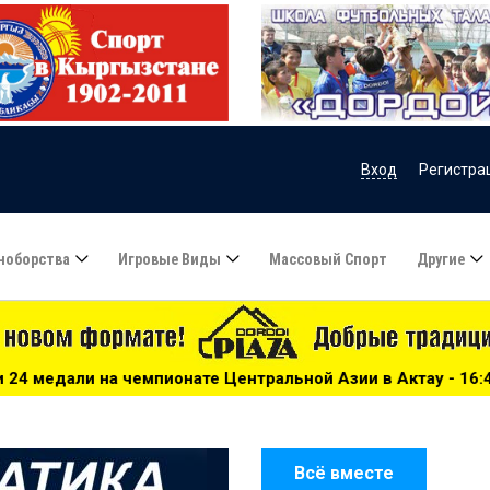
Вход
Регистра
ноборства
Игровые Виды
Массовый Спорт
Другие
ате Центральной Азии в Актау - 16:43
***
Велосипедная
Всё вместе