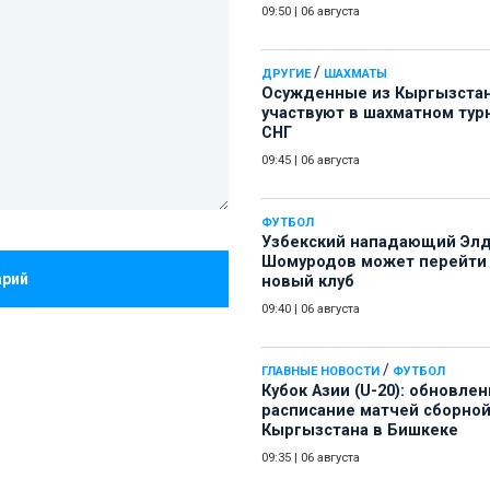
09:50
|
06 августа
/
ДРУГИЕ
ШАХМАТЫ
Осужденные из Кыргызста
участвуют в шахматном тур
СНГ
09:45
|
06 августа
ФУТБОЛ
Узбекский нападающий Эл
Шомуродов может перейти
арий
новый клуб
09:40
|
06 августа
/
ГЛАВНЫЕ НОВОСТИ
ФУТБОЛ
Кубок Азии (U-20): обновле
расписание матчей сборно
Кыргызстана в Бишкеке
09:35
|
06 августа