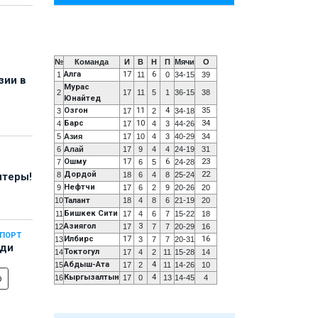
№
Команда
И
В
Н
П
Мячи
О
Алга
17
6
1
11
0
34-15
39
зии в
Мурас
2
17
11
5
1
36-15
38
Юнайтед
Озгон
11
4
35
3
17
2
34-18
Барс
10
34
4
17
4
3
44-26
5
Азия
17
10
4
3
40-29
34
6
Алай
17
9
4
4
24-19
31
Ошму
17
6
23
7
6
5
24-28
Дордой
22
8
18
6
4
8
25-24
нтеры!
Нефтчи
9
17
6
2
9
20-26
20
10
Талант
18
4
8
6
21-19
20
Бишкек Сити
11
17
4
6
7
15-22
18
Азиягол
3
12
17
7
7
20-29
16
СПОРТ
Илбирс
17
16
13
3
7
7
20-31
еди
Токтогул
14
17
4
2
11
15-28
14
Абдыш-Ата
4
15
17
2
11
14-26
10
о
Кыргызалтын
4
16
17
0
13
14-45
4