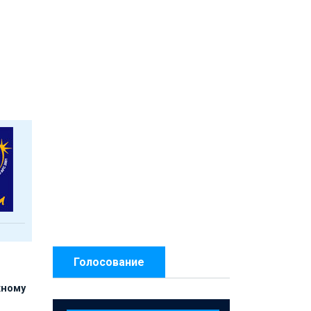
Голосование
жному