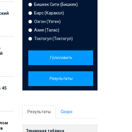
Бишкек Сити (Бишкек)
Барс (Каракол)
ский
Озгон (Узген)
Азия (Талас)
Токтогул (Токтогул)
р
ой
Голосовать
Результаты
 45
Результаты
Скоро
елом
ов
Турнирная таблица