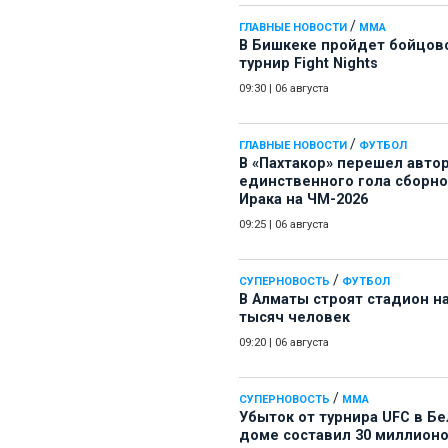
/
ГЛАВНЫЕ НОВОСТИ
ММА
В Бишкеке пройдет бойцов
турнир Fight Nights
09:30
|
06 августа
/
ГЛАВНЫЕ НОВОСТИ
ФУТБОЛ
В «Пахтакор» перешел авто
единственного гола сборн
Ирака на ЧМ-2026
09:25
|
06 августа
/
СУПЕРНОВОСТЬ
ФУТБОЛ
В Алматы строят стадион на
тысяч человек
09:20
|
06 августа
/
СУПЕРНОВОСТЬ
ММА
Убыток от турнира UFC в Б
доме составил 30 миллион