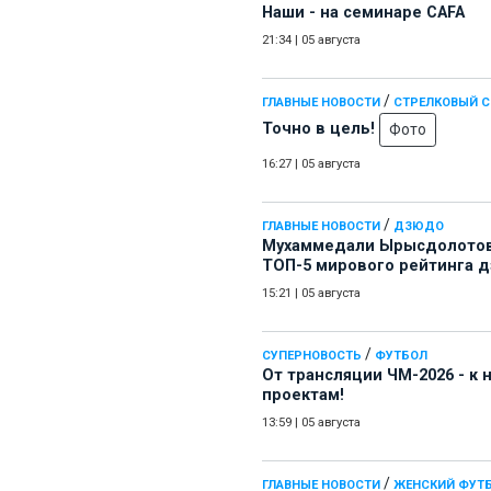
Наши - на семинаре СAFA
21:34
|
05 августа
/
ГЛАВНЫЕ НОВОСТИ
СТРЕЛКОВЫЙ 
Точно в цель!
Фото
16:27
|
05 августа
/
ГЛАВНЫЕ НОВОСТИ
ДЗЮДО
Мухаммедали Ырысдолотов
ТОП-5 мирового рейтинга 
15:21
|
05 августа
/
СУПЕРНОВОСТЬ
ФУТБОЛ
От трансляции ЧМ-2026 - к
проектам!
13:59
|
05 августа
/
ГЛАВНЫЕ НОВОСТИ
ЖЕНСКИЙ ФУТ