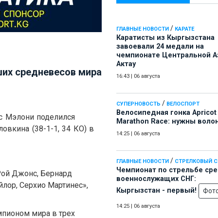
/
ГЛАВНЫЕ НОВОСТИ
КАРАТЕ
Каратисты из Кыргызстана
завоевали 24 медали на
чемпионате Центральной А
Актау
ших средневесов мира
16:43
|
06 августа
/
СУПЕРНОВОСТЬ
ВЕЛОСПОРТ
Велосипедная гонка Apricot
ес Мэлони поделился
Marathon Race: нужны воло
овкина (38-1-1, 34 КО) в
14:25
|
06 августа
/
ГЛАВНЫЕ НОВОСТИ
СТРЕЛКОВЫЙ 
Чемпионат по стрельбе ср
Рой Джонс, Бернард
военнослужащих СНГ:
лор, Серхио Мартинес»,
Кыргызстан - первый!
Фот
14:25
|
06 августа
мпионом мира в трех