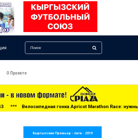
ция
О Проекте
 гонка Apricot Marathon Race: нужны волонтеры! - 14:25
Кыргызская Премьер - лига - 2019