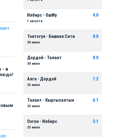
Илбирс - ОшМу
4:0
1 августа
СПОРТ
Токтогул - Бишкек Сити
0:0
30 июля
Дордой - Талант
0:0
30 июля
 - в
дзюдо!
Алга - Дордой
1:2
26 июля
Талант - Кыргызалтын
6:1
 новым
25 июля
Озгон - Илбирс
5:1
25 июля
БОЛ