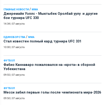
/
ГЛАВНЫЕ НОВОСТИ
ММА
Джеремайя Уэллс - Мыктыбек Оролбай уулу и другие
бои турнира UFC 330
14:34
|
07 августа
/
ЕДИНОБОРСТВА
ММА
Стал известен полный кард турнира UFC 331
10:00
|
07 августа
ФУТБОЛ
Фабио Каннаваро пожаловался на «крота» в сборной
Узбекистана
09:55
|
07 августа
ФУТБОЛ
Месси забил первые голы после чемпионата мира-2026
09:50
|
07 августа