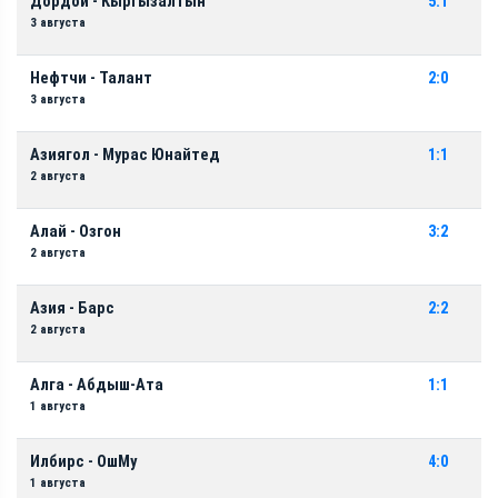
Дордой - Кыргызалтын
5:1
3 августа
Нефтчи - Талант
2:0
3 августа
Азиягол - Мурас Юнайтед
1:1
2 августа
Алай - Озгон
3:2
2 августа
Азия - Барс
2:2
2 августа
Алга - Абдыш-Ата
1:1
1 августа
Илбирс - ОшМу
4:0
1 августа