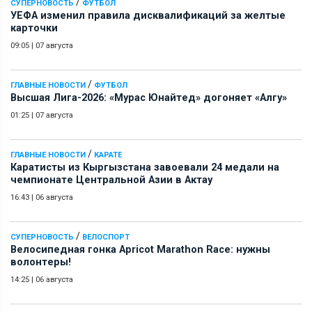
/
СУПЕРНОВОСТЬ
ФУТБОЛ
УЕФА изменил правила дисквалификаций за желтые
карточки
09:05
|
07 августа
/
ГЛАВНЫЕ НОВОСТИ
ФУТБОЛ
Высшая Лига-2026: «Мурас Юнайтед» догоняет «Алгу»
01:25
|
07 августа
/
ГЛАВНЫЕ НОВОСТИ
КАРАТЕ
Каратисты из Кыргызстана завоевали 24 медали на
чемпионате Центральной Азии в Актау
16:43
|
06 августа
/
СУПЕРНОВОСТЬ
ВЕЛОСПОРТ
Велосипедная гонка Apricot Marathon Race: нужны
волонтеры!
14:25
|
06 августа