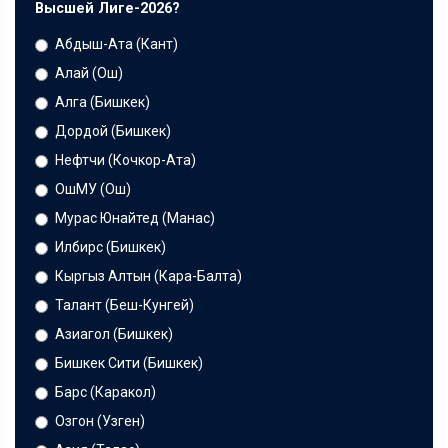
Высшей Лиге-2026?
Абдыш-Ата (Кант)
Алай (Ош)
Алга (Бишкек)
Дордой (Бишкек)
Нефтчи (Кочкор-Ата)
ОшМУ (Ош)
Мурас Юнайтед (Манас)
Илбирс (Бишкек)
Кыргыз Алтын (Кара-Балта)
Талант (Беш-Кунгей)
Азиагол (Бишкек)
Бишкек Сити (Бишкек)
Барс (Каракол)
Озгон (Узген)