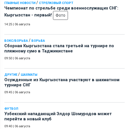
/
ГЛАВНЫЕ НОВОСТИ
СТРЕЛКОВЫЙ СПОРТ
Чемпионат по стрельбе среди военнослужащих СНГ:
Кыргызстан - первый!
Фото
14:25
|
06 августа
/
БОКС/БОРЬБА
БОРЬБА
Сборная Кыргызстана стала третьей на турнире по
пляжному сумо в Таджикистане
09:50
|
06 августа
/
ДРУГИЕ
ШАХМАТЫ
Осужденные из Кыргызстана участвуют в шахматном
турнире СНГ
09:45
|
06 августа
ФУТБОЛ
Узбекский нападающий Элдор Шомуродов может
перейти в новый клуб
09:40
|
06 августа