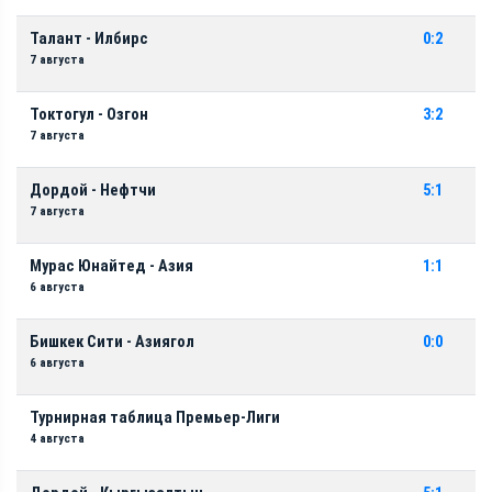
Талант - Илбирс
0:2
7 августа
Токтогул - Озгон
3:2
7 августа
Дордой - Нефтчи
5:1
7 августа
Мурас Юнайтед - Азия
1:1
6 августа
Бишкек Сити - Азиягол
0:0
6 августа
Турнирная таблица Премьер-Лиги
4 августа