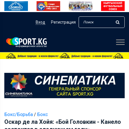
Вход
Регистрация
Бокс/Борьба
/
Бокс
Оскар де ла Хойя: «Бой Головкин - Канело