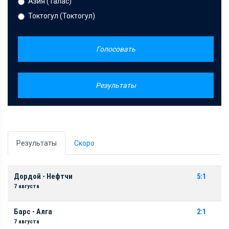
Азия (Талас)
Токтогул (Токтогул)
Голосовать
Результаты
Результаты
Скоро
Дордой - Нефтчи
5:1
7 августа
Барс - Алга
2:1
7 августа