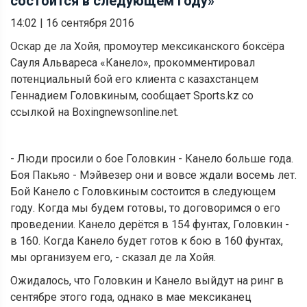
состоится в следующем году»
14:02
|
16 сентября 2016
Оскар де ла Хойя, промоутер мексиканского боксёра
Сауля Альвареса «Канело», прокомментировал
потенциальный бой его клиента с казахстанцем
Геннадием Головкиным, сообщает Sports.kz со
ссылкой на Boxingnewsonline.net.
- Люди просили о бое Головкин - Канело больше года.
Боя Пакьяо - Мэйвезер они и вовсе ждали восемь лет.
Бой Канело с Головкиным состоится в следующем
году. Когда мы будем готовы, то договоримся о его
проведении. Канело дерётся в 154 фунтах, Головкин -
в 160. Когда Канело будет готов к бою в 160 фунтах,
мы организуем его, - сказал де ла Хойя.
Ожидалось, что Головкин и Канело выйдут на ринг в
сентябре этого года, однако в мае мексиканец