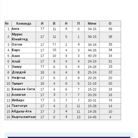
№
Команда
И
В
Н
П
Мячи
О
Алга
17
6
1
11
0
34-15
39
Мурас
2
17
11
5
1
36-15
38
Юнайтед
Озгон
11
4
35
3
17
2
34-18
Барс
10
34
4
17
4
3
44-26
5
Азия
17
10
4
3
40-29
34
6
Алай
17
9
4
4
24-19
31
Ошму
17
6
23
7
6
5
24-28
Дордой
22
8
18
6
4
8
25-24
Нефтчи
9
17
6
2
9
20-26
20
10
Талант
18
4
8
6
21-19
20
Бишкек Сити
11
17
4
6
7
15-22
18
Азиягол
3
12
17
7
7
20-29
16
Илбирс
17
16
13
3
7
7
20-31
Токтогул
14
17
4
2
11
15-28
14
Абдыш-Ата
4
15
17
2
11
14-26
10
Кыргызалтын
4
16
17
0
13
14-45
4